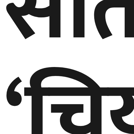
सातौ
‘चि