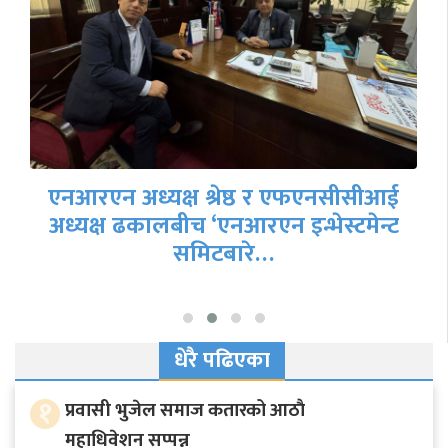
नेपाली व्यवसायी संघद्वारा प्रथम सचिव कृष्ण
कुमार सुवेदीलाई भव्य सम्मान…
धेरै पढिएका
१
प्रवासी भुजेल समाज कतारको आठाै
महाधिवेशन सप्पन्न