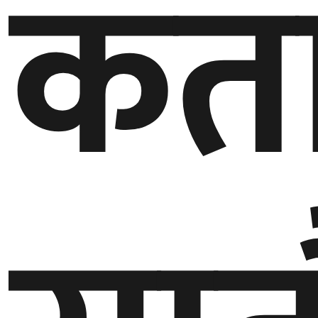
कत
बेलायत
जापान
क्यानाडा
अन्य