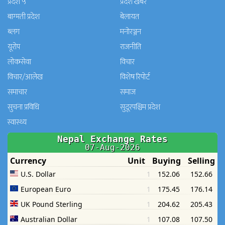
प्रदेश ५
प्रदेश खबर
बाग्मती प्रदेश
बेलायत
ब्लग
मनाेरञ्जन
यूरोप
राजनीति
लोकसेवा
विचार
विचार/आलेख
विशेष रिपोर्ट
समाचार
समाज
सुचना प्रविधि
सुदूरपश्चिम प्रदेश
स्वास्थ्य