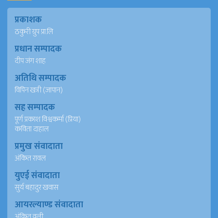
प्रकाशक
ठकुरी ग्रुप प्रा.लि
प्रधान सम्पादक
दीप जंग शाह
अतिथि सम्पादक
विपिन खत्री (जापान)
सह सम्पादक
पूर्ण प्रकाश विश्वकर्मा (प्रिया)
कविता दाहाल
प्रमुख संवादाता
अंकित रावल
युएई संवादाता
सुर्य बहादुर खवास
आयरल्याण्ड संवादाता
अंकित वली