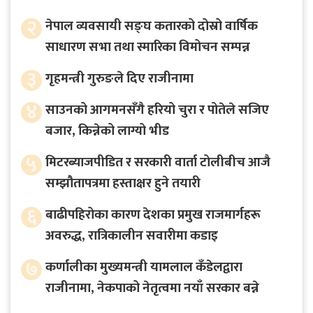
२
नेपाल व्यवसायी सङ्घ कतारको दोस्रो वार्षिक
साधारण सभा तथा स्मारिका विमोचन सम्पन्न
३
गृहमन्त्री गुरुङले दिए राजीनामा
४
साउनको आगमनसँगै हरियो चुरा र पोतेले सजिए
बजार, किन्नेको लाग्यो भीड
५
मिटरब्याजपीडित र सरकारी वार्ता टोलीबीच आजै
सम्झौतापत्रमा हस्ताक्षर हुने तयारी
६
बाढीपहिरोका कारण देशका प्रमुख राजमार्गहरू
अवरुद्ध, रात्रिकालीन सवारीमा कडाइ
७
कर्णालीका मुख्यमन्त्री यामलाल कँडेलद्वारा
राजीनामा, नेकपाको नेतृत्वमा नयाँ सरकार बन्ने