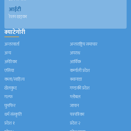
आईटी
रेशम खड्का
क्याटेगोरी
अन्तरवार्ता
अन्तराष्ट्रिय समाचार
अन्य
अपराध
अमेरिका
आर्थिक
एसिया
कर्णाली प्रदेश
कला/साहित्य
क्यानाडा
खेलकुद
गण्डकी प्रदेश
गल्फ
ग्लोबल
घुमफिर
जापान
धर्म संस्कृति
पत्रपत्रिका
प्रदेश १
प्रदेश २