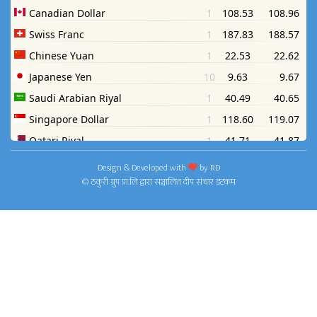
Design & Developed with
by
RD
© ठकुरी ग्रुप प्रा.लि द्वारा सञ्चालित दीप संचार डटकम