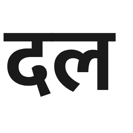
दल
घुमफिर
ब्लग
कला/
साहित्य
ग्लोबल
गल्फ
अमेरिका
एसिया
यूरोप