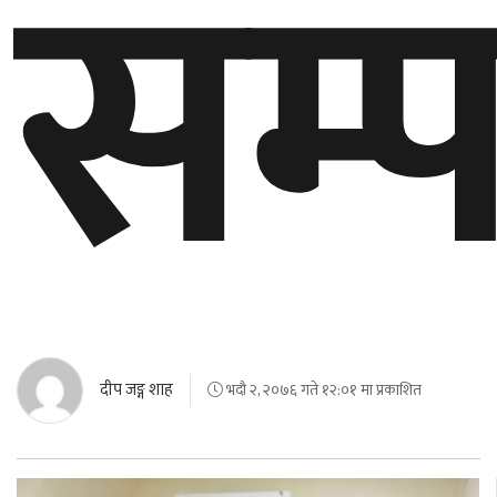
सम्प
दीप जङ्ग शाह
भदौ २, २०७६ गते १२:०१ मा प्रकाशित