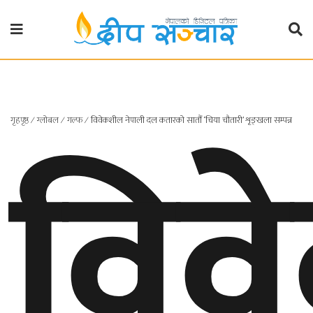
गृहपृष्ठ
राजनीति
विव
गृहपृष्ठ
∕
ग्लोबल
∕
गल्फ
∕
विवेकशील नेपाली दल कतारको सातौँ ‘चिया चौतारी’ शृङ्खला सम्पन्न
प्रदेश
खबर
प्रदेश
१
प्रदेश
२
बाग्मती
प्रदेश