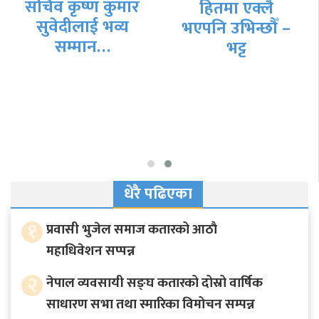
हितमा एक्लै
साधारण सभा तथा
भएपनि उभिन्छौँ –
स्मारिका…
भट्ट
धेरै पढिएका
१
प्रवासी भुजेल समाज कतारको आठाै
महाधिवेशन सप्पन्न
२
नेपाल व्यवसायी सङ्घ कतारको दोस्रो वार्षिक
साधारण सभा तथा स्मारिका विमोचन सम्पन्न