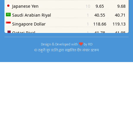
Design & Developed with
by
RD
© ठकुरी ग्रुप प्रा.लि द्वारा सञ्चालित दीप संचार डटकम