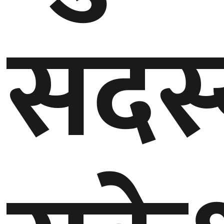
सदस्
बेलायत
जापान
क्यानाडा
अन्य