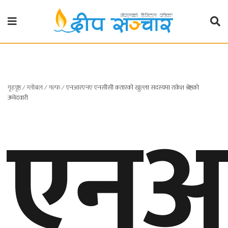
गृहपृष्ठ
राजनीति
गृहपृष्ठ
∕
ग्लोबल
∕
गल्फ
∕
एनआरएनए एनसीसी कतारको खुल्ला सदस्यमा राकेश श्रेष्ठको
प्रदेश
एनआ
उम्मेदवारी
खबर
प्रदेश
१
प्रदेश
२
बाग्मती
प्रदेश