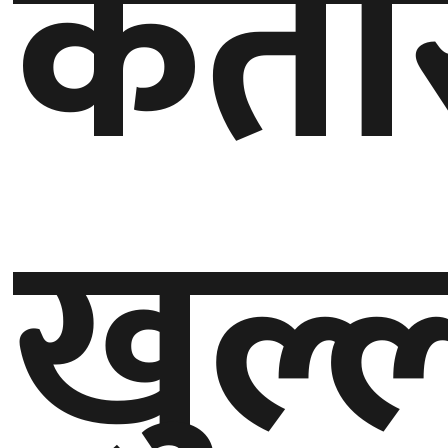
कता
घुमफिर
ब्लग
कला/
खुल्
साहित्य
ग्लोबल
गल्फ
अमेरिका
एसिया
यूरोप