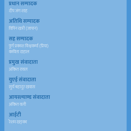
प्रधान सम्पादक
दीप जंग शाह
अतिथि सम्पादक
विपिन खत्री (जापान)
सह सम्पादक
पूर्ण प्रकाश विश्वकर्मा (प्रिया)
कविता दाहाल
प्रमुख संवादाता
अंकित रावल
युएई संवादाता
सुर्य बहादुर खवास
आयरल्याण्ड संवादाता
अंकित वली
आईटी
रेशम खड्का