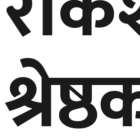
राके
श्रेष्ठ