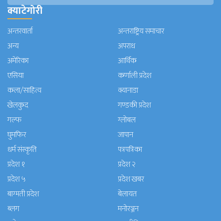
क्याटेगोरी
अन्तरवार्ता
अन्तराष्ट्रिय समाचार
अन्य
अपराध
अमेरिका
आर्थिक
एसिया
कर्णाली प्रदेश
कला/साहित्य
क्यानाडा
खेलकुद
गण्डकी प्रदेश
गल्फ
ग्लोबल
घुमफिर
जापान
धर्म संस्कृति
पत्रपत्रिका
प्रदेश १
प्रदेश २
प्रदेश ५
प्रदेश खबर
बाग्मती प्रदेश
बेलायत
ब्लग
मनाेरञ्जन