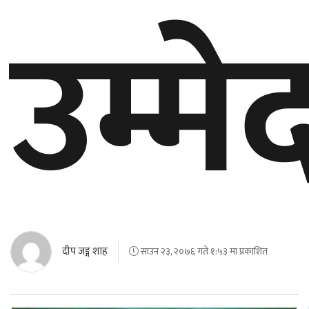
उम्मे
दीप जङ्ग शाह
साउन २३, २०७६ गते १:५३ मा प्रकाशित