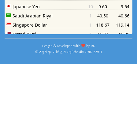
Design & Developed with
by
RD
© ठकुरी ग्रुप प्रा.लि द्वारा सञ्चालित दीप संचार डटकम