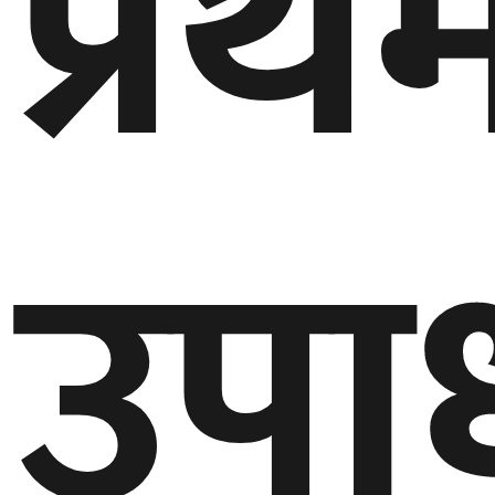
प्रथ
बेलायत
जापान
क्यानाडा
उपाध
अन्य