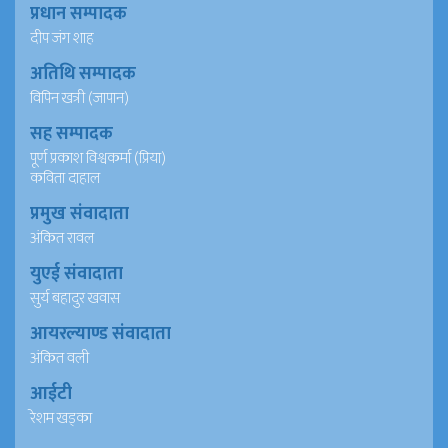
प्रधान सम्पादक
दीप जंग शाह
अतिथि सम्पादक
विपिन खत्री (जापान)
सह सम्पादक
पूर्ण प्रकाश विश्वकर्मा (प्रिया)
कविता दाहाल
प्रमुख संवादाता
अंकित रावल
युएई संवादाता
सुर्य बहादुर खवास
आयरल्याण्ड संवादाता
अंकित वली
आईटी
रेशम खड्का