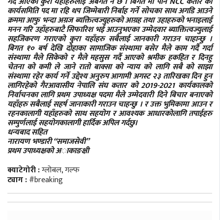
गर्दै आएको कुरा यहाँहरुलाइ अबगत नै छ । बिगत मा पनि NCC कतार को
कार्यसमिति पद मा रहि थप जिम्मेबारी निर्बाह गर्ने सोचका साथ अगडि आउने
क्रममा आफु भन्दा अग्रज ब्यक्तित्वज्युहरुको आग्रह तथा उहाहरुको भनाइलाई
मनन गरि उहाँहरुबाटै सिफारिश भई आउनुभएका उम्मेदवार ब्याक्तित्वज्युलाई
सहजिकरण गराएको कुरा यहाँहरु सबैलाई जानकारी गराउन चाहान्छु ।
बिगत १० बर्ष देखि दोहाका सामाजिक संस्थामा बसेर मैले काम गर्दै गर्दा
संस्थामा मैले सिकेको र मैले महसुस गर्दै आएको श्रमीक हकहित र दिनहु
चेतना को कमी ले जाने रातो बाक्सा को न्याय को लागि सबै को साझा
संस्थामा रहेर कार्य गर्ने उद्देश्य अनुरुप आगामी अगस्ट २३ तारिखका दिन हुन
लागिरहेको गैरआवासीय नेपालि संघ कतार को 2019-2021 कार्यकालको
निर्वाचनका लागि प्रथम उपाध्यक्ष पदमा मैले उम्मेदवारी दिने बिचार बनाएको
यहाँहरु सबैलाई सहर्ष जानाकारी गराउन चाहन्छु । र उक्त भुमिकामा आउन र
रहनकालागी यहाँहरुको साथ सहयोग र आवश्यक आधारकोलागि तपाईहरु
सम्पुर्णलाई सहयोगकालागी हार्दिक अपिल गर्दछु।
धन्यबाद सहित
नारायण भण्डारी “समाजसेवी”
प्रथम उपाध्यक्षको अाकाङक्षी
क्याटेगोरी :
ग्लोबल
,
गल्फ
ट्याग :
#breaking