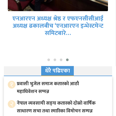
एनआरएन अध्यक्ष श्रेष्ठ र एफएनसीसीआई
अध्यक्ष ढकालबीच ‘एनआरएन इन्भेस्टमेन्ट
समिटबारे…
धेरै पढिएका
१
प्रवासी भुजेल समाज कतारको आठाै
महाधिवेशन सप्पन्न
२
नेपाल व्यवसायी सङ्घ कतारको दोस्रो वार्षिक
साधारण सभा तथा स्मारिका विमोचन सम्पन्न