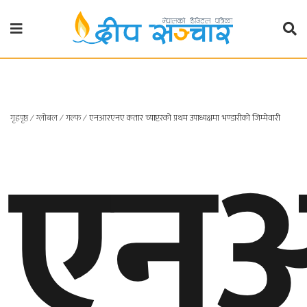
गृहपृष्ठ
राजनीति
एन
गृहपृष्ठ
∕
ग्लोबल
∕
गल्फ
∕
एनआरएनए कतार च्याप्टरको प्रथम उपाध्यक्षमा भण्डारीको जिम्मेवारी
प्रदेश
खबर
प्रदेश
१
प्रदेश
२
बाग्मती
प्रदेश