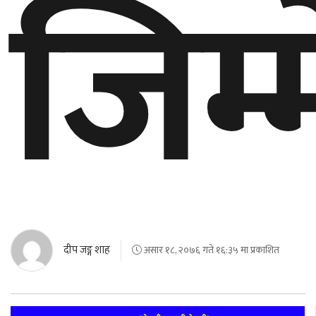
जिम्
दीप जङ्ग शाह
असार १८, २०७६ गते १६:३५ मा प्रकाशित