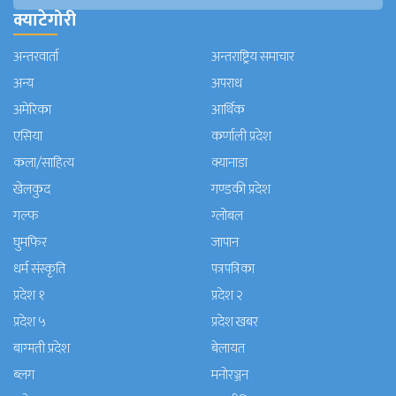
क्याटेगोरी
अन्तरवार्ता
अन्तराष्ट्रिय समाचार
अन्य
अपराध
अमेरिका
आर्थिक
एसिया
कर्णाली प्रदेश
कला/साहित्य
क्यानाडा
खेलकुद
गण्डकी प्रदेश
गल्फ
ग्लोबल
घुमफिर
जापान
धर्म संस्कृति
पत्रपत्रिका
प्रदेश १
प्रदेश २
प्रदेश ५
प्रदेश खबर
बाग्मती प्रदेश
बेलायत
ब्लग
मनाेरञ्जन