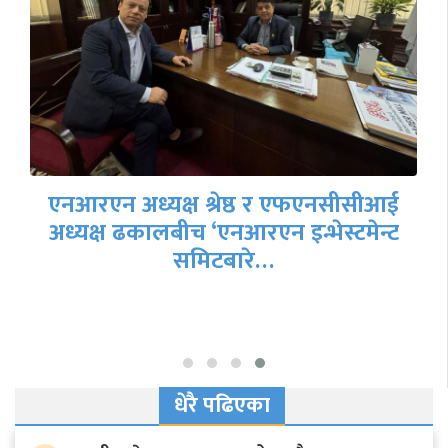
एनआरएन अध्यक्ष श्रेष्ठ र एफएनसीसीआई
अध्यक्ष ढकालबीच ‘एनआरएन इन्भेस्टमेन्ट
समिटबारे…
धेरै पढिएका