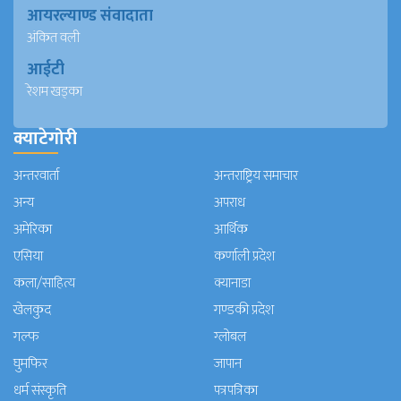
आयरल्याण्ड संवादाता
अंकित वली
आईटी
रेशम खड्का
क्याटेगोरी
अन्तरवार्ता
अन्तराष्ट्रिय समाचार
अन्य
अपराध
अमेरिका
आर्थिक
एसिया
कर्णाली प्रदेश
कला/साहित्य
क्यानाडा
खेलकुद
गण्डकी प्रदेश
गल्फ
ग्लोबल
घुमफिर
जापान
धर्म संस्कृति
पत्रपत्रिका