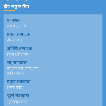
दीप सञ्चार टिम
प्रकाशक
ठकुरी ग्रुप प्रा.लि
प्रधान सम्पादक
दीप जंग शाह
अतिथि सम्पादक
विपिन खत्री (जापान)
सह सम्पादक
पूर्ण प्रकाश विश्वकर्मा (प्रिया)
कविता दाहाल
प्रमुख संवादाता
अंकित रावल
युएई संवादाता
सुर्य बहादुर खवास