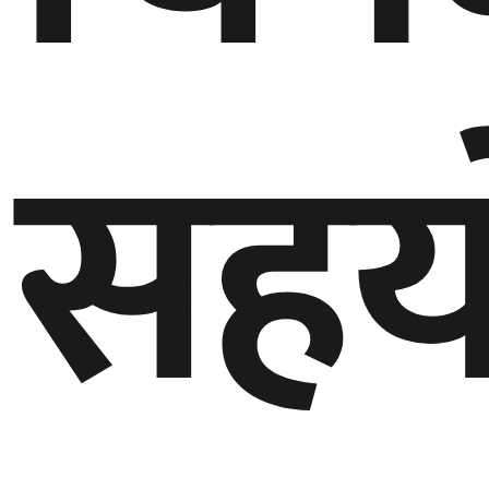
बेलायत
सहय
जापान
क्यानाडा
अन्य