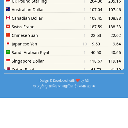
Design & Developed with
by
RD
© ठकुरी ग्रुप प्रा.लि द्वारा सञ्चालित दीप संचार डटकम