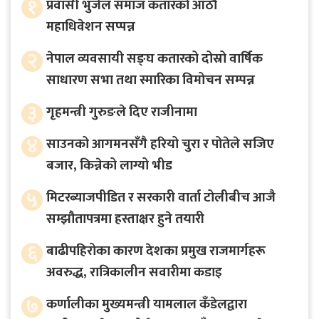
१
प्रवासी भुजेल समाज कतारको आठाै
महाधिवेशन सप्पन्न
२
नेपाल व्यवसायी सङ्घ कतारको दोस्रो वार्षिक
साधारण सभा तथा स्मारिका विमोचन सम्पन्न
३
गृहमन्त्री गुरुङले दिए राजीनामा
४
साउनको आगमनसँगै हरियो चुरा र पोतेले सजिए
बजार, किन्नेको लाग्यो भीड
५
मिटरब्याजपीडित र सरकारी वार्ता टोलीबीच आजै
सम्झौतापत्रमा हस्ताक्षर हुने तयारी
६
बाढीपहिरोका कारण देशका प्रमुख राजमार्गहरू
अवरुद्ध, रात्रिकालीन सवारीमा कडाइ
७
कर्णालीका मुख्यमन्त्री यामलाल कँडेलद्वारा