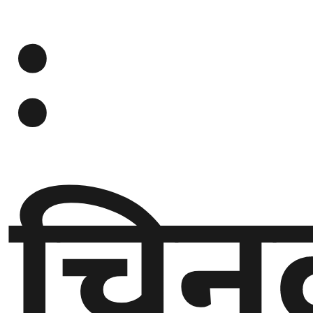
:
घुमफिर
ब्लग
कला/
साहित्य
चिन
ग्लोबल
गल्फ
अमेरिका
एसिया
यूरोप