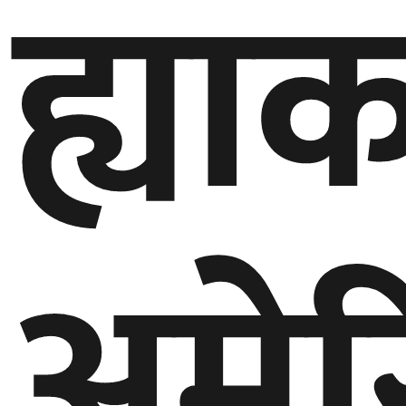
ह्या
अमेर