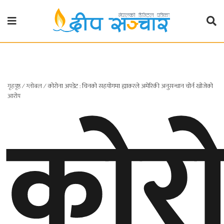
गृहपृष्ठ
राजनीति
गृहपृष्ठ
∕
ग्लोबल
∕
कोरोना अपडेट : चिनको सहयोगमा ह्याकरले अमेरिकी अनुसन्धान चोर्न खोजेको
प्रदेश
कोर
आरोप
खबर
प्रदेश
१
प्रदेश
२
बाग्मती
प्रदेश