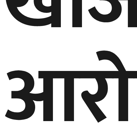
खोज
आरो