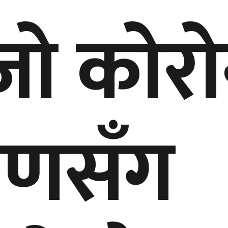
जो कोरो
रमणसँग