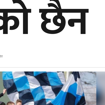
को छैन
शित