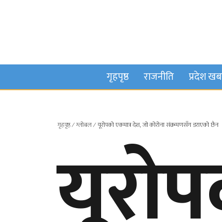
गृहपृष्ठ
राजनीति
प्रदेश ख
गृहपृष्ठ
∕
ग्लोबल
∕
यूरोपको एकमात्र देश, जो कोरोना संक्रमणसँग डराएको छैन
यूरोप