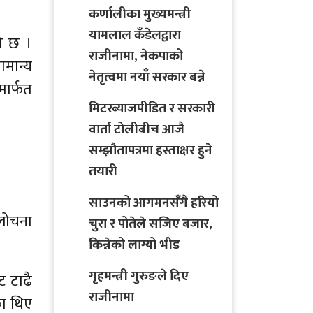
कर्णालीका मुख्यमन्त्री
यामलाल कँडेलद्वारा
को छ ।
राजीनामा, नेकपाको
ामान्य
नेतृत्वमा नयाँ सरकार बन्ने
ार्फत
मिटरब्याजपीडित र सरकारी
वार्ता टोलीबीच आजै
सम्झौतापत्रमा हस्ताक्षर हुने
तयारी
साउनको आगमनसँगै हरियो
आलोचना
चुरा र पोतेले सजिए बजार,
किन्नेको लाग्यो भीड
गृहमन्त्री गुरुङले दिए
ट टाढै
राजीनामा
का थिए