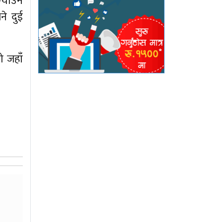
्याउन
े दुई
ो जहाँ