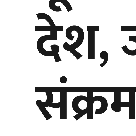
देश, 
संक्