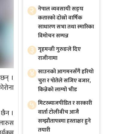
२
नेपाल व्यवसायी सङ्घ
कतारको दोस्रो वार्षिक
साधारण सभा तथा स्मारिका
विमोचन सम्पन्न
३
गृहमन्त्री गुरुङले दिए
राजीनामा
४
साउनको आगमनसँगै हरियो
 छन् ।
चुरा र पोतेले सजिए बजार,
कोरोना
किन्नेको लाग्यो भीड
५
मिटरब्याजपीडित र सरकारी
वार्ता टोलीबीच आजै
 छैन ।
सम्झौतापत्रमा हस्ताक्षर हुने
ेलारुस
तयारी
्यक्रम