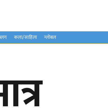
ब्लग
कला/साहित्य
ग्लोबल
त्र