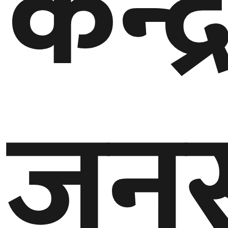
केन्द्
बेलायत
जापान
क्यानाडा
जनस
अन्य