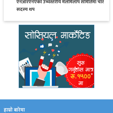
एनआरएनएको उच्चस्तरीय मेलमिलाप समितिमा चार
सदस्य थप
हाम्राे बारेमा