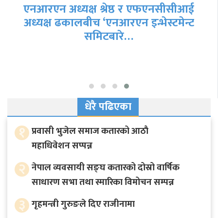
एनआरएन अध्यक्ष श्रेष्ठ र एफएनसीसीआई
अध्यक्ष ढकालबीच ‘एनआरएन इन्भेस्टमेन्ट
समिटबारे…
धेरै पढिएका
१
प्रवासी भुजेल समाज कतारको आठाै
महाधिवेशन सप्पन्न
२
नेपाल व्यवसायी सङ्घ कतारको दोस्रो वार्षिक
साधारण सभा तथा स्मारिका विमोचन सम्पन्न
३
गृहमन्त्री गुरुङले दिए राजीनामा