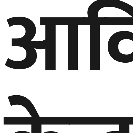
आवि
घुमफिर
ब्लग
कला/
साहित्य
ग्लोबल
गल्फ
अमेरिका
एसिया
यूरोप