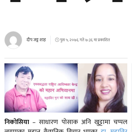
दीप जङ्ग शाह
पुस ५, २०७६ गते ७:३६ मा प्रकाशित
निकोसिया
– साधारण पोसाक अनि खुट्टामा चप्पल
लगाएका महान वैज्ञानिक विचार भएका
डा. महाविर