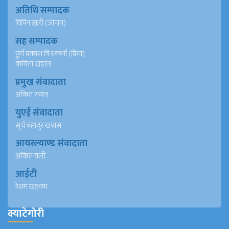
अतिथि सम्पादक
विपिन खत्री (जापान)
सह सम्पादक
पूर्ण प्रकाश विश्वकर्मा (प्रिया)
कविता दाहाल
प्रमुख संवादाता
अंकित रावल
युएई संवादाता
सुर्य बहादुर खवास
आयरल्याण्ड संवादाता
अंकित वली
आईटी
रेशम खड्का
क्याटेगोरी