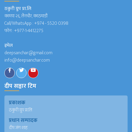
ठकुरी ग्रुप प्रा.लि
कामपा २६, लैनचौर, काठमाडौं
Call/WhatsApp :
+974 - 5520 0398
फोन :
+977-1-4412275
इमेल
deepsanchar@gmail.com
info@deepsanchar.com
दीप सञ्चार टिम
प्रकाशक
ठकुरी ग्रुप प्रा.लि
प्रधान सम्पादक
दीप जंग शाह