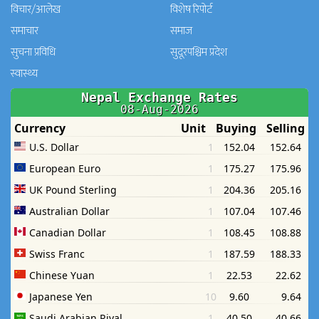
विचार/आलेख
विशेष रिपोर्ट
समाचार
समाज
सुचना प्रविधि
सुदूरपश्चिम प्रदेश
स्वास्थ्य