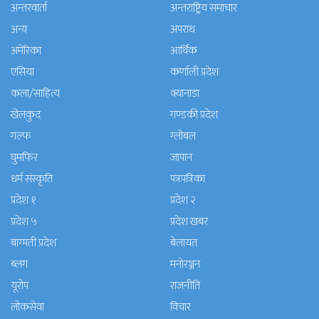
अन्तरवार्ता
अन्तराष्ट्रिय समाचार
अन्य
अपराध
अमेरिका
आर्थिक
एसिया
कर्णाली प्रदेश
कला/साहित्य
क्यानाडा
खेलकुद
गण्डकी प्रदेश
गल्फ
ग्लोबल
घुमफिर
जापान
धर्म संस्कृति
पत्रपत्रिका
प्रदेश १
प्रदेश २
प्रदेश ५
प्रदेश खबर
बाग्मती प्रदेश
बेलायत
ब्लग
मनाेरञ्जन
यूरोप
राजनीति
लोकसेवा
विचार