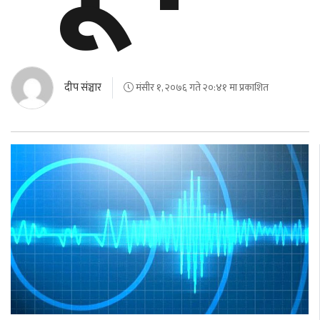
घुमफिर
ब्लग
दीप संञ्चार
मंसीर १, २०७६ गते २०:४१ मा प्रकाशित
कला/
साहित्य
ग्लोबल
गल्फ
अमेरिका
एसिया
यूरोप