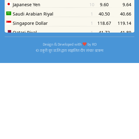
Design & Developed with
by
RD
© ठकुरी ग्रुप प्रा.लि द्वारा सञ्चालित दीप संचार डटकम