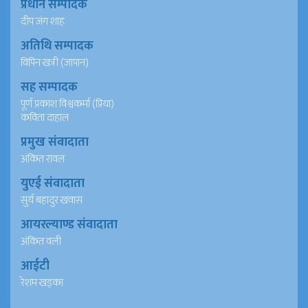
प्रधान सम्पादक
दीप जंग शाह
अतिथि सम्पादक
विपिन खत्री (जापान)
सह सम्पादक
पूर्ण प्रकाश विश्वकर्मा (प्रिया)
कविता दाहाल
प्रमुख संवादाता
अंकित रावल
युएई संवादाता
सुर्य बहादुर खवास
आयरल्याण्ड संवादाता
अंकित वली
आईटी
रेशम खड्का