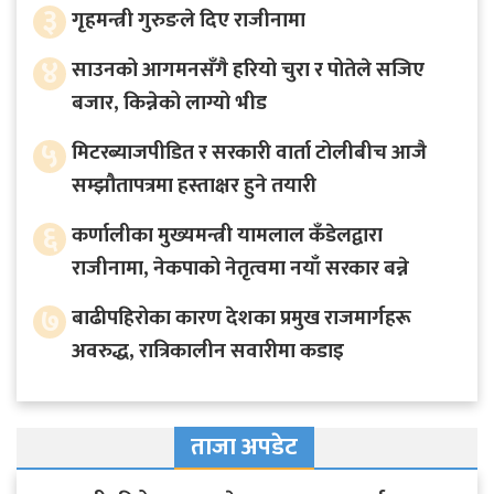
३
गृहमन्त्री गुरुङले दिए राजीनामा
४
साउनको आगमनसँगै हरियो चुरा र पोतेले सजिए
बजार, किन्नेको लाग्यो भीड
५
मिटरब्याजपीडित र सरकारी वार्ता टोलीबीच आजै
सम्झौतापत्रमा हस्ताक्षर हुने तयारी
६
कर्णालीका मुख्यमन्त्री यामलाल कँडेलद्वारा
राजीनामा, नेकपाको नेतृत्वमा नयाँ सरकार बन्ने
७
बाढीपहिरोका कारण देशका प्रमुख राजमार्गहरू
अवरुद्ध, रात्रिकालीन सवारीमा कडाइ
ताजा अपडेट