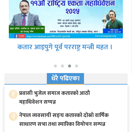
एनआरएन अध्यक्ष श्रेष्ठ र एफएनसीसीआई
अध्यक्ष ढकालबीच ‘एनआरएन इन्भेस्टमेन्ट
समिटबारे…
धेरै पढिएका
१
प्रवासी भुजेल समाज कतारको आठाै
महाधिवेशन सप्पन्न
२
नेपाल व्यवसायी सङ्घ कतारको दोस्रो वार्षिक
साधारण सभा तथा स्मारिका विमोचन सम्पन्न