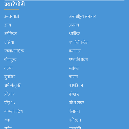
क्याटेगोरी
अन्तरवार्ता
अन्तराष्ट्रिय समाचार
अन्य
अपराध
अमेरिका
आर्थिक
एसिया
कर्णाली प्रदेश
कला/साहित्य
क्यानाडा
खेलकुद
गण्डकी प्रदेश
गल्फ
ग्लोबल
घुमफिर
जापान
धर्म संस्कृति
पत्रपत्रिका
प्रदेश १
प्रदेश २
प्रदेश ५
प्रदेश खबर
बाग्मती प्रदेश
बेलायत
ब्लग
मनाेरञ्जन
यूरोप
राजनीति