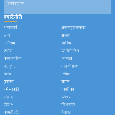
रेशम खड्का
क्याटेगोरी
अन्तरवार्ता
अन्तराष्ट्रिय समाचार
अन्य
अपराध
अमेरिका
आर्थिक
एसिया
कर्णाली प्रदेश
कला/साहित्य
क्यानाडा
खेलकुद
गण्डकी प्रदेश
गल्फ
ग्लोबल
घुमफिर
जापान
धर्म संस्कृति
पत्रपत्रिका
प्रदेश १
प्रदेश २
प्रदेश ५
प्रदेश खबर
बाग्मती प्रदेश
बेलायत