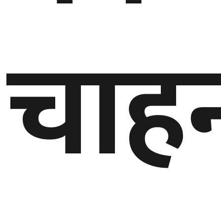
बेलायत
चाहन्
जापान
क्यानाडा
अन्य