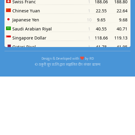
Design & Developed with
by
RD
© ठकुरी ग्रुप प्रा.लि द्वारा सञ्चालित दीप संचार डटकम