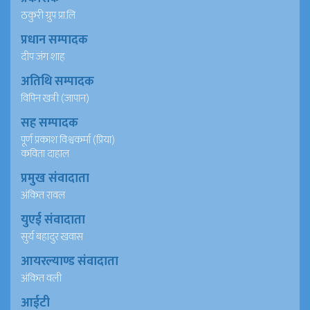
ठकुरी ग्रुप प्रा.लि
प्रधान सम्पादक
दीप जंग शाह
अतिथि सम्पादक
विपिन खत्री (जापान)
सह सम्पादक
पूर्ण प्रकाश विश्वकर्मा (प्रिया)
कविता दाहाल
प्रमुख संवादाता
अंकित रावल
युएई संवादाता
सुर्य बहादुर खवास
आयरल्याण्ड संवादाता
अंकित वली
आईटी