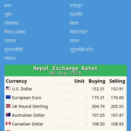
ब्लग
मनाेरञ्जन
यूरोप
राजनीति
लोकसेवा
विचार
विचार/आलेख
विशेष रिपोर्ट
समाचार
समाज
सुचना प्रविधि
सुदूरपश्चिम प्रदेश
स्वास्थ्य