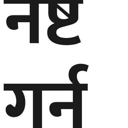
नष्ट
घुमफिर
ब्लग
कला/
साहित्य
गर्न
ग्लोबल
गल्फ
अमेरिका
एसिया
यूरोप