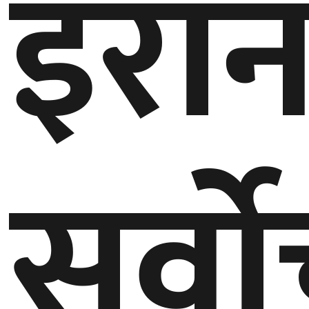
इरा
सर्वो