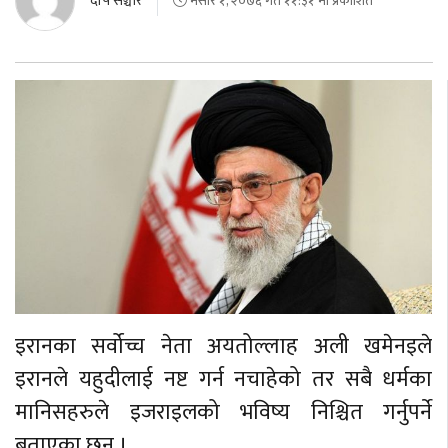
दीप संञ्चार
मंसीर १, २०७६ गते ११:३१ मा प्रकाशित
इरानका सर्वोच्च नेता अयतोल्लाह अली खमेनइले
इरानले यहुदीलाई नष्ट गर्न नचाहेको तर सबै धर्मका
मानिसहरुले इजराइलको भविष्य निश्चित गर्नुपर्ने
बताएका छन् ।