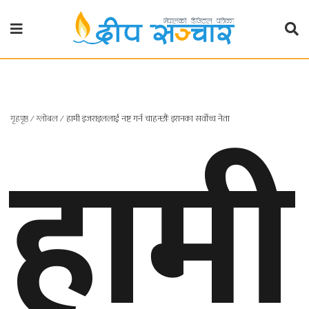
गृहपृष्ठ
राजनीति
हामी
गृहपृष्ठ
∕
ग्लोबल
∕
हामी इजराइललाई नष्ट गर्न चाहन्छौंः इरानका सर्वोच्च नेता
प्रदेश
खबर
प्रदेश
१
प्रदेश
२
बाग्मती
प्रदेश