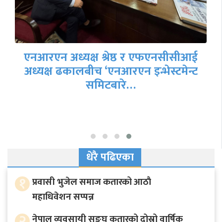
एनआरएन अध्यक्ष श्रेष्ठ र एफएनसीसीआई
अध्यक्ष ढकालबीच ‘एनआरएन इन्भेस्टमेन्ट
समिटबारे…
धेरै पढिएका
१
प्रवासी भुजेल समाज कतारको आठाै
महाधिवेशन सप्पन्न
२
नेपाल व्यवसायी सङ्घ कतारको दोस्रो वार्षिक