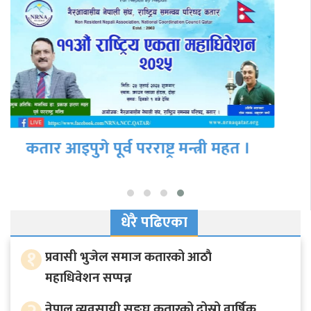
एनआरएन अध्यक्ष श्रेष्ठ र एफएनसीसीआई
अध्यक्ष ढकालबीच ‘एनआरएन इन्भेस्टमेन्ट
समिटबारे…
धेरै पढिएका
१
प्रवासी भुजेल समाज कतारको आठाै
महाधिवेशन सप्पन्न
नेपाल व्यवसायी सङ्घ कतारको दोस्रो वार्षिक