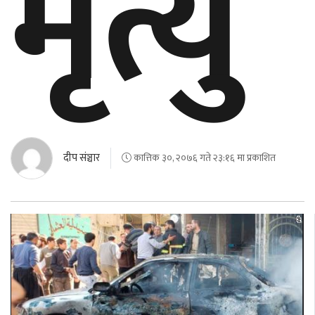
मृत्यु
दीप संञ्चार
कात्तिक ३०, २०७६ गते २३:१६ मा प्रकाशित