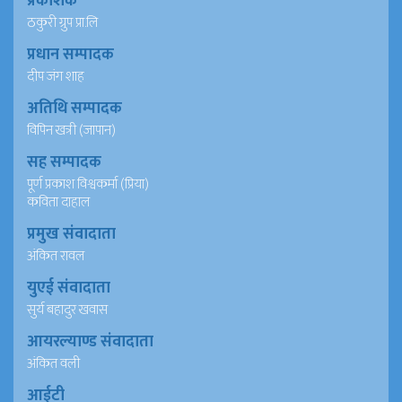
प्रकाशक
ठकुरी ग्रुप प्रा.लि
प्रधान सम्पादक
दीप जंग शाह
अतिथि सम्पादक
विपिन खत्री (जापान)
सह सम्पादक
पूर्ण प्रकाश विश्वकर्मा (प्रिया)
कविता दाहाल
प्रमुख संवादाता
अंकित रावल
युएई संवादाता
सुर्य बहादुर खवास
आयरल्याण्ड संवादाता
अंकित वली
आईटी