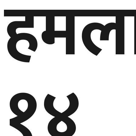
हमला
बेलायत
जापान
क्यानाडा
अन्य
१४