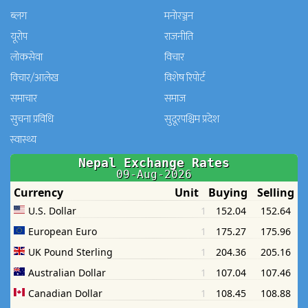
ब्लग
मनाेरञ्जन
यूरोप
राजनीति
लोकसेवा
विचार
विचार/आलेख
विशेष रिपोर्ट
समाचार
समाज
सुचना प्रविधि
सुदूरपश्चिम प्रदेश
स्वास्थ्य