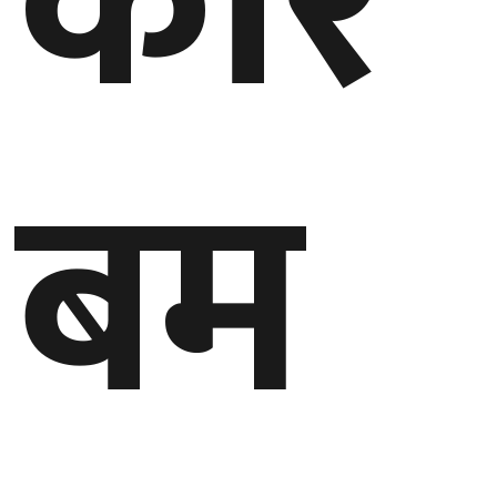
कार
घुमफिर
ब्लग
बम
कला/
साहित्य
ग्लोबल
गल्फ
अमेरिका
एसिया
यूरोप