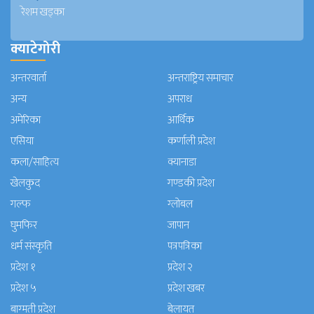
रेशम खड्का
क्याटेगोरी
अन्तरवार्ता
अन्तराष्ट्रिय समाचार
अन्य
अपराध
अमेरिका
आर्थिक
एसिया
कर्णाली प्रदेश
कला/साहित्य
क्यानाडा
खेलकुद
गण्डकी प्रदेश
गल्फ
ग्लोबल
घुमफिर
जापान
धर्म संस्कृति
पत्रपत्रिका
प्रदेश १
प्रदेश २
प्रदेश ५
प्रदेश खबर
बाग्मती प्रदेश
बेलायत