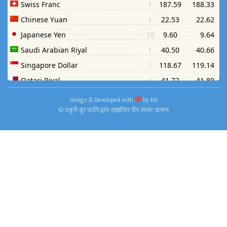
Design & Developed with
by
RD
© ठकुरी ग्रुप प्रा.लि द्वारा सञ्चालित दीप संचार डटकम