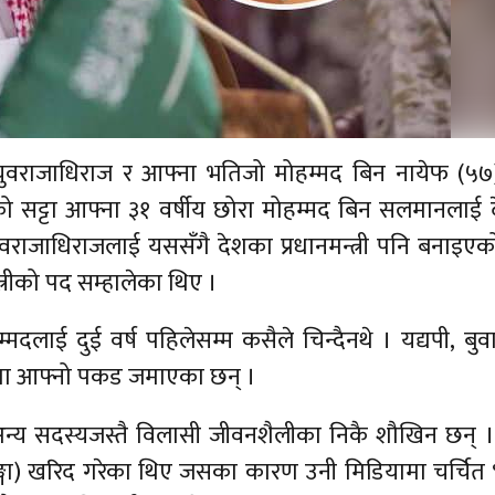
वराजाधिराज र आफ्ना भतिजो मोहम्मद बिन नायेफ (५७
 सट्टा आफ्ना ३१ वर्षीय छोरा मोहम्मद बिन सलमानलाई 
ुवराजाधिराजलाई यससँगै देशका प्रधानमन्त्री पनि बनाइए
्त्रीको पद सम्हालेका थिए ।
मदलाई दुई वर्ष पहिलेसम्म कसैले चिन्दैनथे । यद्यपी, बुव
तामा आफ्नो पकड जमाएका छन् ।
 अन्य सदस्यजस्तै विलासी जीवनशैलीका निकै शौखिन छन् 
्गा) खरिद गरेका थिए जसका कारण उनी मिडियामा चर्चित