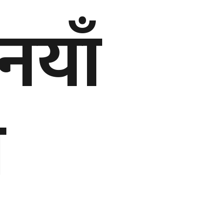
नयाँ
ज