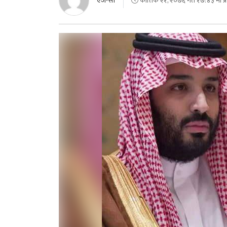
एजेन्सी
कात्तिक २१, २०७६ गते १७:४३ मा प्