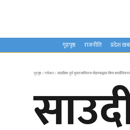
गृहपृष्ठ
राजनीति
प्रदेश ख
गृहपृष्ठ
∕
ग्लोबल
∕
साउदीका पूर्व युवराजाधिराज मोहम्मदद्वारा किम कार्दासि
साउदीक