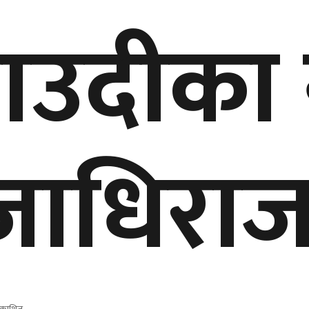
ाउदीका 
जाधिरा