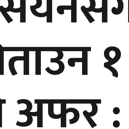
ासियनस
िताउन १
ो अफर : 