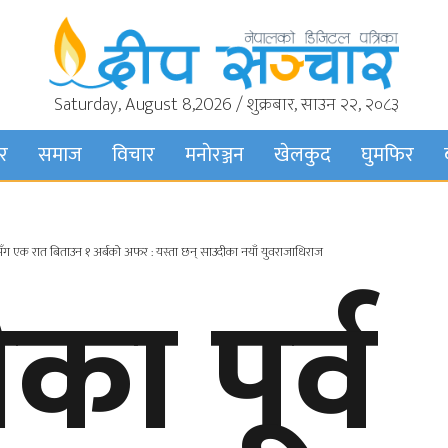
Saturday, August 8,2026 / शुक्रबार, साउन २२, २०८३
बर
समाज
विचार
मनाेरञ्जन
खेलकुद
घुमफिर
यनसँग एक रात बिताउन १ अर्बको अफर : यस्ता छन् साउदीका नयाँ युवराजाधिराज
ा पूर्व