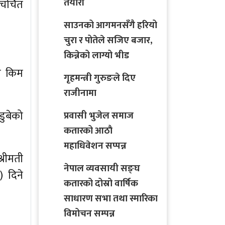
तयारी
चर्चित
साउनको आगमनसँगै हरियो
चुरा र पोतेले सजिए बजार,
किन्नेको लाग्यो भीड
ी किम
गृहमन्त्री गुरुङले दिए
राजीनामा
डुबेको
प्रवासी भुजेल समाज
कतारको आठाै
महाधिवेशन सप्पन्न
्रीमती
नेपाल व्यवसायी सङ्घ
 दिने
कतारको दोस्रो वार्षिक
साधारण सभा तथा स्मारिका
विमोचन सम्पन्न