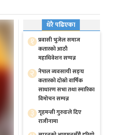
धेरै पढिएका
१
प्रवासी भुजेल समाज
कतारको आठाै
महाधिवेशन सप्पन्न
२
नेपाल व्यवसायी सङ्घ
कतारको दोस्रो वार्षिक
साधारण सभा तथा स्मारिका
विमोचन सम्पन्न
३
गृहमन्त्री गुरुङले दिए
राजीनामा
साउनको आगमनसँगै हरियो