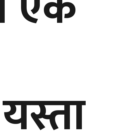
ँग एक
यस्ता