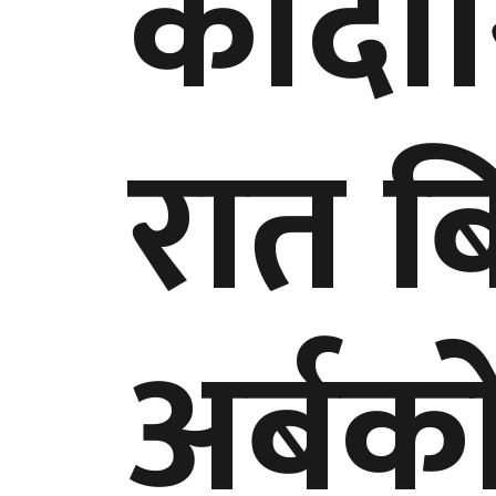
कार्द
रात ब
अर्बक