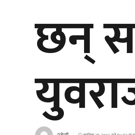
छन् स
युवरा