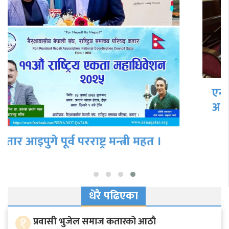
एनआरएन अध्यक्ष श्रेष्ठ र एफएनसीसीआई
अध्यक्ष ढकालबीच ‘एनआरएन इन्भेस्टमेन्ट
समिटबारे…
धेरै पढिएका
१
प्रवासी भुजेल समाज कतारको आठाै