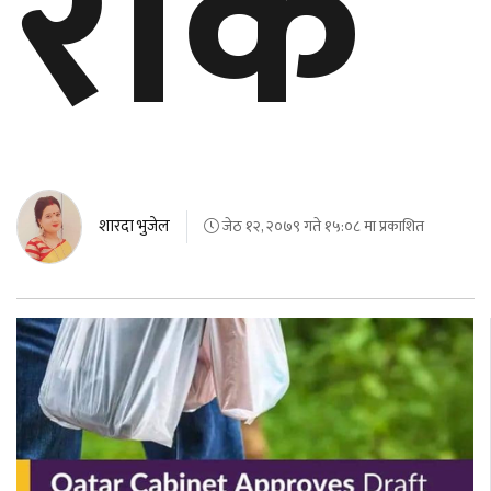
रोक
बेलायत
जापान
क्यानाडा
अन्य
शारदा भुजेल
जेठ १२, २०७९ गते १५:०८ मा प्रकाशित