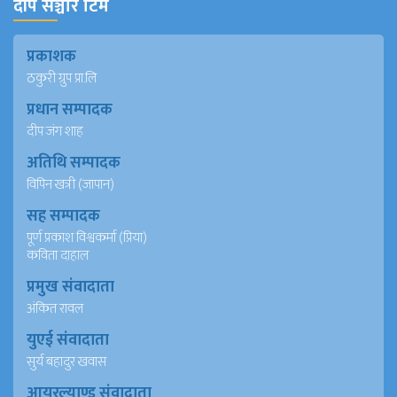
दीप सञ्चार टिम
प्रकाशक
ठकुरी ग्रुप प्रा.लि
प्रधान सम्पादक
दीप जंग शाह
अतिथि सम्पादक
विपिन खत्री (जापान)
सह सम्पादक
पूर्ण प्रकाश विश्वकर्मा (प्रिया)
कविता दाहाल
प्रमुख संवादाता
अंकित रावल
युएई संवादाता
सुर्य बहादुर खवास
आयरल्याण्ड संवादाता