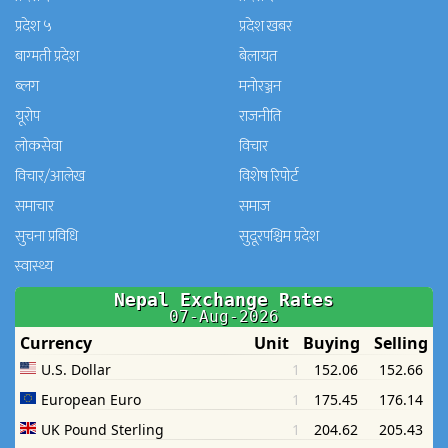
प्रदेश ५
प्रदेश खबर
बाग्मती प्रदेश
बेलायत
ब्लग
मनाेरञ्जन
यूरोप
राजनीति
लोकसेवा
विचार
विचार/आलेख
विशेष रिपोर्ट
समाचार
समाज
सुचना प्रविधि
सुदूरपश्चिम प्रदेश
स्वास्थ्य