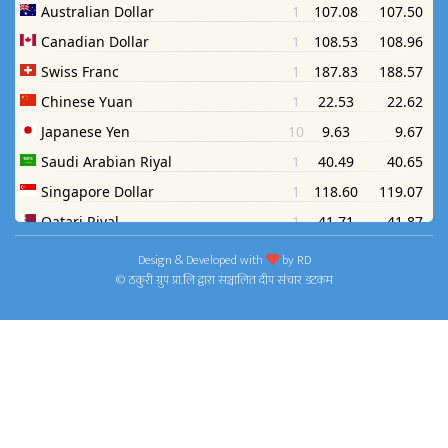
Design & Developed with
by
RD
© ठकुरी ग्रुप प्रा.लि द्वारा सञ्चालित दीप संचार डटकम