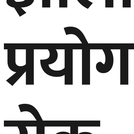
घुमफिर
प्रयो
ब्लग
कला/
साहित्य
ग्लोबल
गल्फ
अमेरिका
एसिया
यूरोप