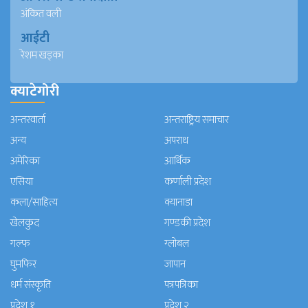
अंकित वली
आईटी
रेशम खड्का
क्याटेगोरी
अन्तरवार्ता
अन्तराष्ट्रिय समाचार
अन्य
अपराध
अमेरिका
आर्थिक
एसिया
कर्णाली प्रदेश
कला/साहित्य
क्यानाडा
खेलकुद
गण्डकी प्रदेश
गल्फ
ग्लोबल
घुमफिर
जापान
धर्म संस्कृति
पत्रपत्रिका
प्रदेश १
प्रदेश २