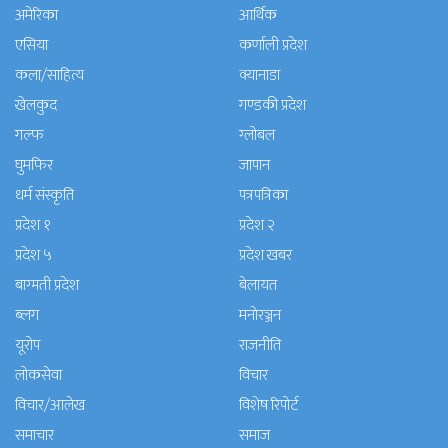
अमेरिका
आर्थिक
एसिया
कर्णाली प्रदेश
कला/साहित्य
क्यानाडा
खेलकुद
गण्डकी प्रदेश
गल्फ
ग्लोबल
घुमफिर
जापान
धर्म संस्कृति
पत्रपत्रिका
प्रदेश १
प्रदेश २
प्रदेश ५
प्रदेश खबर
बाग्मती प्रदेश
बेलायत
ब्लग
मनाेरञ्जन
यूरोप
राजनीति
लोकसेवा
विचार
विचार/आलेख
विशेष रिपोर्ट
समाचार
समाज