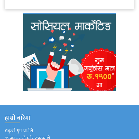
हाम्राे बारेमा
ठकुरी ग्रुप प्रा.लि
कामपा २६, लैनचौर, काठमाडौं