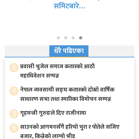
धेरै पढिएका
१
प्रवासी भुजेल समाज कतारको आठाै
महाधिवेशन सप्पन्न
२
नेपाल व्यवसायी सङ्घ कतारको दोस्रो वार्षिक
साधारण सभा तथा स्मारिका विमोचन सम्पन्न
३
गृहमन्त्री गुरुङले दिए राजीनामा
४
साउनको आगमनसँगै हरियो चुरा र पोतेले सजिए
बजार, किन्नेको लाग्यो भीड