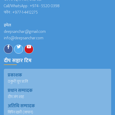
Call/WhatsApp :
+974 - 5520 0398
फोन :
+977-1-4412275
इमेल
deepsanchar@gmail.com
info@deepsanchar.com
दीप सञ्चार टिम
प्रकाशक
ठकुरी ग्रुप प्रा.लि
प्रधान सम्पादक
दीप जंग शाह
अतिथि सम्पादक
विपिन खत्री (जापान)