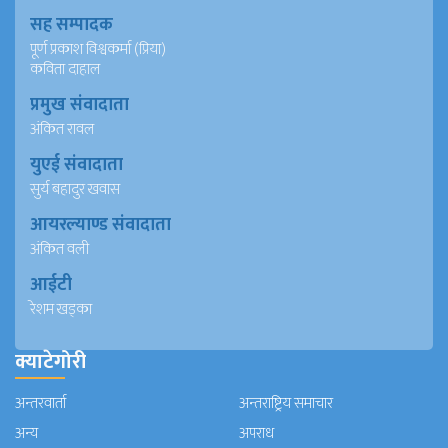
सह सम्पादक
पूर्ण प्रकाश विश्वकर्मा (प्रिया)
कविता दाहाल
प्रमुख संवादाता
अंकित रावल
युएई संवादाता
सुर्य बहादुर खवास
आयरल्याण्ड संवादाता
अंकित वली
आईटी
रेशम खड्का
क्याटेगोरी
अन्तरवार्ता
अन्तराष्ट्रिय समाचार
अन्य
अपराध