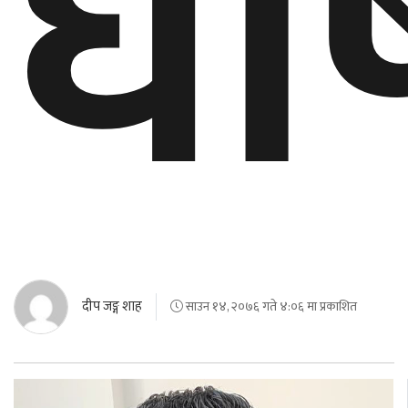
घो
दीप जङ्ग शाह
साउन १४, २०७६ गते ४:०६ मा प्रकाशित