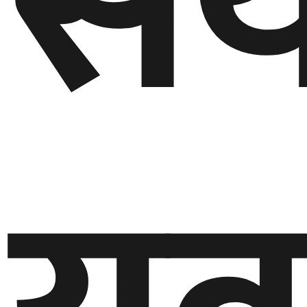
सं
बेलायत
जापान
क्यानाडा
अन्य