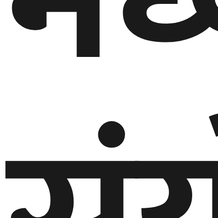
मध्
घुमफिर
ब्लग
कला/
साहित्य
ग्लोबल
गल्फ
अमेरिका
एसिया
यूरोप