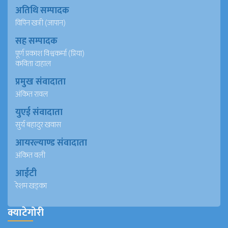
अतिथि सम्पादक
विपिन खत्री (जापान)
सह सम्पादक
पूर्ण प्रकाश विश्वकर्मा (प्रिया)
कविता दाहाल
प्रमुख संवादाता
अंकित रावल
युएई संवादाता
सुर्य बहादुर खवास
आयरल्याण्ड संवादाता
अंकित वली
आईटी
रेशम खड्का
क्याटेगोरी