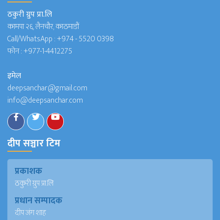
ठकुरी ग्रुप प्रा.लि
कामपा २६, लैनचौर, काठमाडौं
Call/WhatsApp :
+974 - 5520 0398
फोन :
+977-1-4412275
इमेल
deepsanchar@gmail.com
info@deepsanchar.com
दीप सञ्चार टिम
प्रकाशक
ठकुरी ग्रुप प्रा.लि
प्रधान सम्पादक
दीप जंग शाह