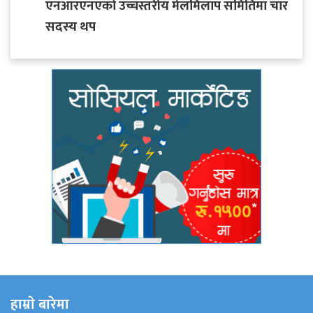
एनआरएनएको उच्चस्तरीय मेलमिलाप समितिमा चार
सदस्य थप
हाम्राे बारेमा