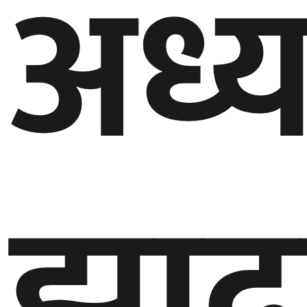
अध्य
घुमफिर
ब्लग
कला/
साहित्य
ग्लोबल
झाद्व
गल्फ
अमेरिका
एसिया
यूरोप