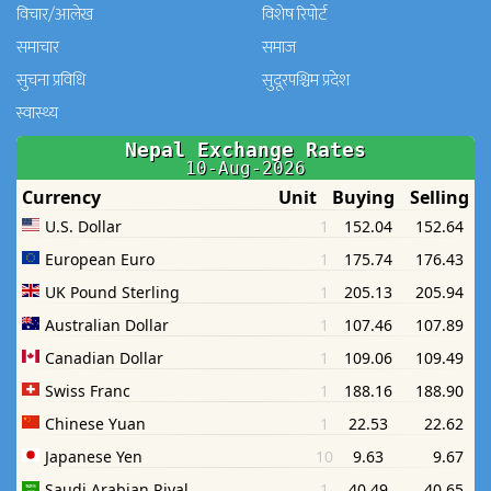
विचार/आलेख
विशेष रिपोर्ट
समाचार
समाज
सुचना प्रविधि
सुदूरपश्चिम प्रदेश
स्वास्थ्य