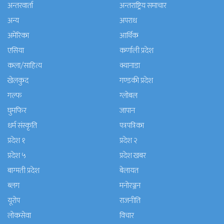
अन्तरवार्ता
अन्तराष्ट्रिय समाचार
अन्य
अपराध
अमेरिका
आर्थिक
एसिया
कर्णाली प्रदेश
कला/साहित्य
क्यानाडा
खेलकुद
गण्डकी प्रदेश
गल्फ
ग्लोबल
घुमफिर
जापान
धर्म संस्कृति
पत्रपत्रिका
प्रदेश १
प्रदेश २
प्रदेश ५
प्रदेश खबर
बाग्मती प्रदेश
बेलायत
ब्लग
मनाेरञ्जन
यूरोप
राजनीति
लोकसेवा
विचार