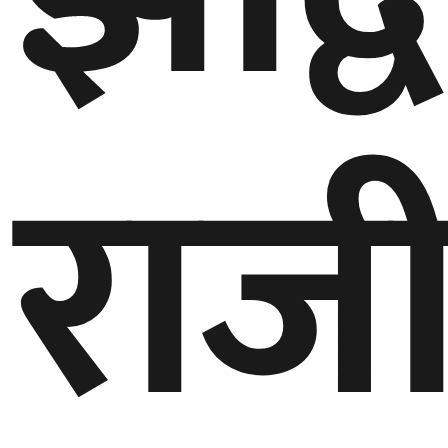
बेलायत
जापान
राज
क्यानाडा
अन्य