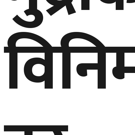
घुमफिर
विनि
ब्लग
कला/
साहित्य
ग्लोबल
गल्फ
अमेरिका
एसिया
यूरोप