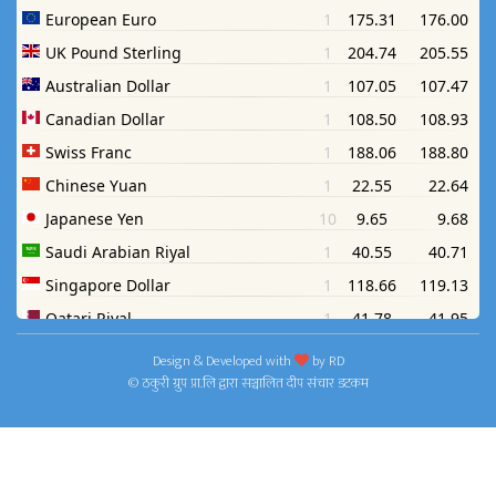
Design & Developed with
by
RD
© ठकुरी ग्रुप प्रा.लि द्वारा सञ्चालित दीप संचार डटकम