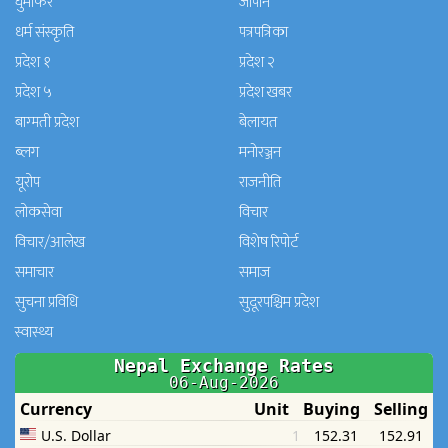
घुमफिर
जापान
धर्म संस्कृति
पत्रपत्रिका
प्रदेश १
प्रदेश २
प्रदेश ५
प्रदेश खबर
बाग्मती प्रदेश
बेलायत
ब्लग
मनाेरञ्जन
यूरोप
राजनीति
लोकसेवा
विचार
विचार/आलेख
विशेष रिपोर्ट
समाचार
समाज
सुचना प्रविधि
सुदूरपश्चिम प्रदेश
स्वास्थ्य