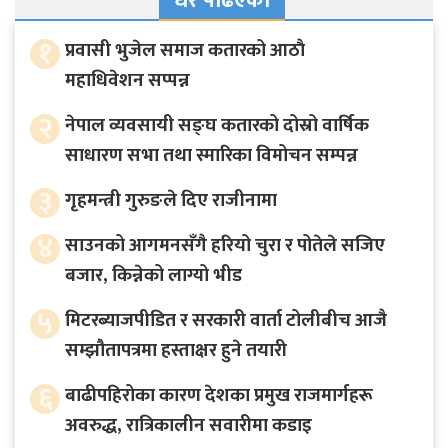
धेरै पढिएका
१
प्रवासी भुजेल समाज कतारको आठाै
महाधिवेशन सप्पन्न
२
नेपाल व्यवसायी सङ्घ कतारको दोस्रो वार्षिक
साधारण सभा तथा स्मारिका विमोचन सम्पन्न
३
गृहमन्त्री गुरुङले दिए राजीनामा
४
साउनको आगमनसँगै हरियो चुरा र पोतेले सजिए
बजार, किन्नेको लाग्यो भीड
५
मिटरब्याजपीडित र सरकारी वार्ता टोलीबीच आजै
सम्झौतापत्रमा हस्ताक्षर हुने तयारी
६
बाढीपहिरोका कारण देशका प्रमुख राजमार्गहरू
अवरुद्ध, रात्रिकालीन सवारीमा कडाइ