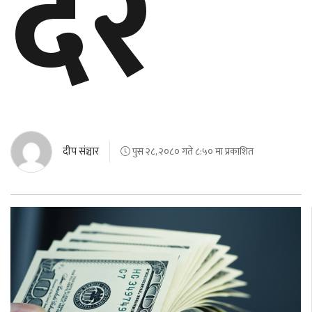
दर
बेलायत
जापान
क्यानाडा
अन्य
दीप संञ्चार
पुस २८, २०८० गते ८:५० मा प्रकाशित