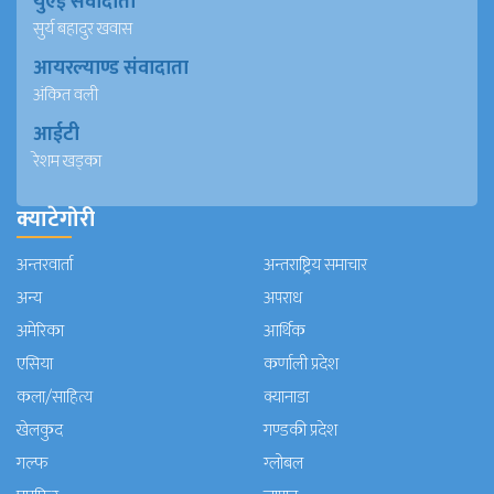
युएई संवादाता
सुर्य बहादुर खवास
आयरल्याण्ड संवादाता
अंकित वली
आईटी
रेशम खड्का
क्याटेगोरी
अन्तरवार्ता
अन्तराष्ट्रिय समाचार
अन्य
अपराध
अमेरिका
आर्थिक
एसिया
कर्णाली प्रदेश
कला/साहित्य
क्यानाडा
खेलकुद
गण्डकी प्रदेश
गल्फ
ग्लोबल