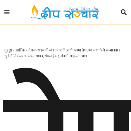
गृहपृष्ठ
राजनीति
गृहपृष्ठ
∕
आर्थिक
∕
नेपाल व्यवसायी संघ कतारको आयोजनामा नेपालमा लगानीको सम्भावना र
प्रदेश
चुनौति विषयक कार्यक्रम सम्पन्न, संघलाई महासंघको सदस्यता प्राप्त
खबर
प्रदेश
१
प्रदेश
२
बाग्मती
प्रदेश