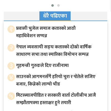
धेरै पढिएका
१
प्रवासी भुजेल समाज कतारको आठाै
महाधिवेशन सप्पन्न
२
नेपाल व्यवसायी सङ्घ कतारको दोस्रो वार्षिक
साधारण सभा तथा स्मारिका विमोचन सम्पन्न
३
गृहमन्त्री गुरुङले दिए राजीनामा
४
साउनको आगमनसँगै हरियो चुरा र पोतेले सजिए
बजार, किन्नेको लाग्यो भीड
५
मिटरब्याजपीडित र सरकारी वार्ता टोलीबीच आजै
सम्झौतापत्रमा हस्ताक्षर हुने तयारी