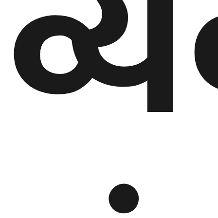
व्
घुमफिर
ब्लग
कला/
साहित्य
ग्लोबल
गल्फ
अमेरिका
एसिया
यूरोप