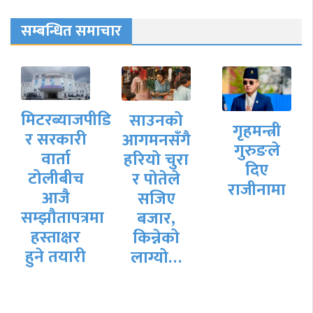
सम्बन्धित समाचार
मिटरब्याजपीडित
साउनको
ा
गृहमन्त्री
र सरकारी
आगमनसँगै
गुरुङले
वार्ता
हरियो चुरा
दिए
टोलीबीच
र पोतेले
राजीनामा
आजै
सजिए
सम्झौतापत्रमा
बजार,
हस्ताक्षर
किन्नेको
हुने तयारी
लाग्यो…