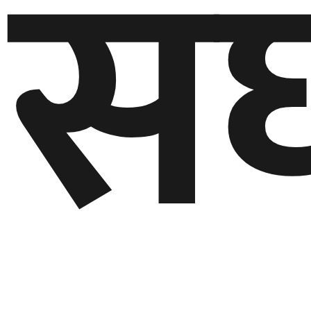
सं
बेलायत
जापान
क्यानाडा
अन्य