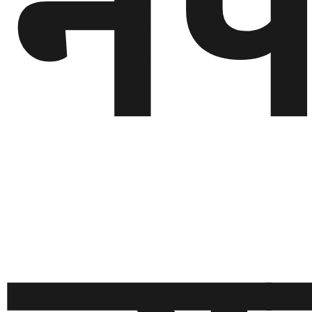
ने
गण्डकी
प्रदेश
प्रदेश
५
कर्णाली
प्रदेश
सुदूरपश्चिम
प्रदेश
समाज
विचार
मनाेरञ्जन
खेलकुद