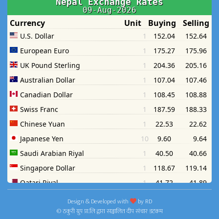
Design & Developed with
by
RD
© ठकुरी ग्रुप प्रा.लि द्वारा सञ्चालित दीप संचार डटकम