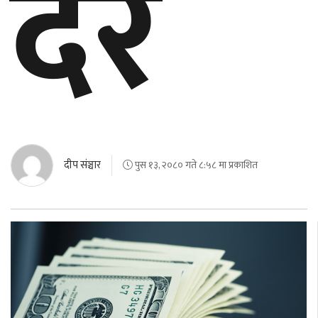
दर
बेलायत
जापान
क्यानाडा
अन्य
दीप संञ्चार
पुस १३, २०८० गते ८:५८ मा प्रकाशित