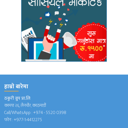
हाम्राे बारेमा
ठकुरी ग्रुप प्रा.लि
कामपा २६, लैनचौर, काठमाडौं
Call/WhatsApp :
+974 - 5520 0398
फोन :
+977-1-4412275