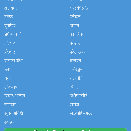
खेलकुद
गण्डकी प्रदेश
गल्फ
ग्लोबल
घुमफिर
जापान
धर्म संस्कृति
पत्रपत्रिका
प्रदेश १
प्रदेश २
प्रदेश ५
प्रदेश खबर
बाग्मती प्रदेश
बेलायत
ब्लग
मनाेरञ्जन
यूरोप
राजनीति
लोकसेवा
विचार
विचार/आलेख
विशेष रिपोर्ट
समाचार
समाज
सुचना प्रविधि
सुदूरपश्चिम प्रदेश
स्वास्थ्य