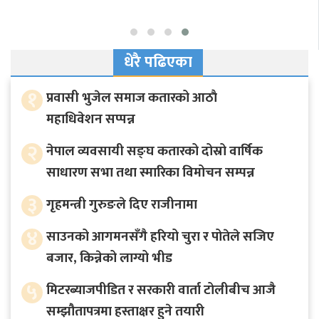
धेरै पढिएका
१
प्रवासी भुजेल समाज कतारको आठाै
महाधिवेशन सप्पन्न
२
नेपाल व्यवसायी सङ्घ कतारको दोस्रो वार्षिक
साधारण सभा तथा स्मारिका विमोचन सम्पन्न
३
गृहमन्त्री गुरुङले दिए राजीनामा
४
साउनको आगमनसँगै हरियो चुरा र पोतेले सजिए
बजार, किन्नेको लाग्यो भीड
५
मिटरब्याजपीडित र सरकारी वार्ता टोलीबीच आजै
सम्झौतापत्रमा हस्ताक्षर हुने तयारी