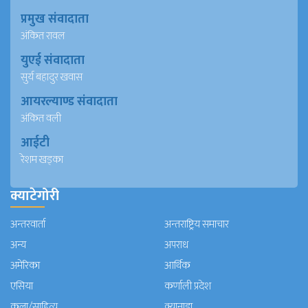
प्रमुख संवादाता
अंकित रावल
युएई संवादाता
सुर्य बहादुर खवास
आयरल्याण्ड संवादाता
अंकित वली
आईटी
रेशम खड्का
क्याटेगोरी
अन्तरवार्ता
अन्तराष्ट्रिय समाचार
अन्य
अपराध
अमेरिका
आर्थिक
एसिया
कर्णाली प्रदेश
कला/साहित्य
क्यानाडा