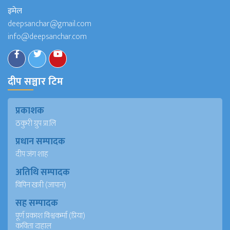
इमेल
deepsanchar@gmail.com
info@deepsanchar.com
दीप सञ्चार टिम
प्रकाशक
ठकुरी ग्रुप प्रा.लि
प्रधान सम्पादक
दीप जंग शाह
अतिथि सम्पादक
विपिन खत्री (जापान)
सह सम्पादक
पूर्ण प्रकाश विश्वकर्मा (प्रिया)
कविता दाहाल