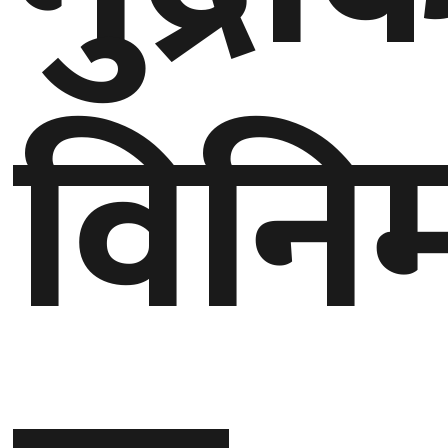
घुमफिर
विनि
ब्लग
कला/
साहित्य
ग्लोबल
गल्फ
अमेरिका
एसिया
यूरोप