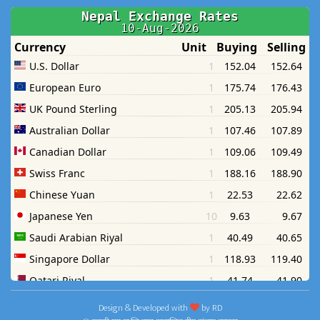
Design & Developed with
by
RD