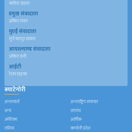
कविता दाहाल
प्रमुख संवादाता
अंकित रावल
युएई संवादाता
सुर्य बहादुर खवास
आयरल्याण्ड संवादाता
अंकित वली
आईटी
रेशम खड्का
क्याटेगोरी
अन्तरवार्ता
अन्तराष्ट्रिय समाचार
अन्य
अपराध
अमेरिका
आर्थिक
एसिया
कर्णाली प्रदेश