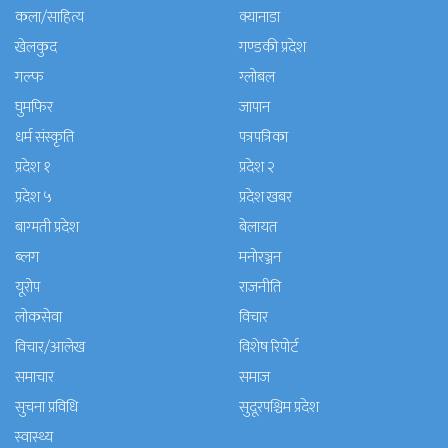
कला/साहित्य
क्यानाडा
खेलकुद
गण्डकी प्रदेश
गल्फ
ग्लोबल
घुमफिर
जापान
धर्म संस्कृति
पत्रपत्रिका
प्रदेश १
प्रदेश २
प्रदेश ५
प्रदेश खबर
बाग्मती प्रदेश
बेलायत
ब्लग
मनाेरञ्जन
यूरोप
राजनीति
लोकसेवा
विचार
विचार/आलेख
विशेष रिपोर्ट
समाचार
समाज
सुचना प्रविधि
सुदूरपश्चिम प्रदेश
स्वास्थ्य