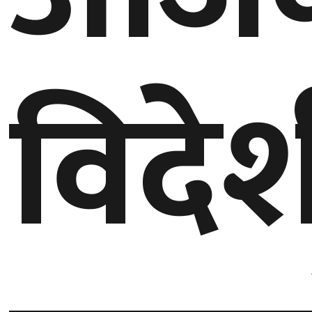
घुमफिर
विदे
ब्लग
कला/
साहित्य
ग्लोबल
गल्फ
अमेरिका
एसिया
यूरोप