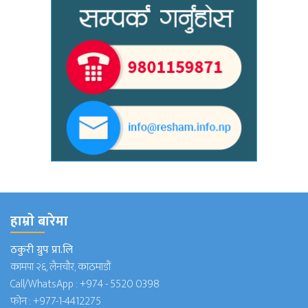
हाम्राे बारेमा
ठकुरी ग्रुप प्रा.लि
कामपा २६, लैनचौर, काठमाडौं
Call/WhatsApp :
+974 - 5520 0398
फोन :
+977-1-4412275