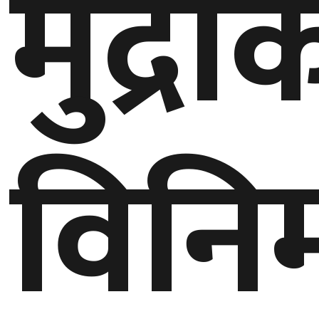
मुद्रा
बेलायत
जापान
क्यानाडा
विनि
अन्य