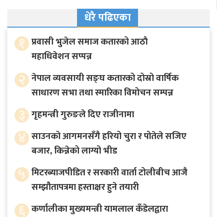
धेरै पढिएका
१
प्रवासी भुजेल समाज कतारको आठाै
महाधिवेशन सप्पन्न
२
नेपाल व्यवसायी सङ्घ कतारको दोस्रो वार्षिक
साधारण सभा तथा स्मारिका विमोचन सम्पन्न
३
गृहमन्त्री गुरुङले दिए राजीनामा
४
साउनको आगमनसँगै हरियो चुरा र पोतेले सजिए
बजार, किन्नेको लाग्यो भीड
५
मिटरब्याजपीडित र सरकारी वार्ता टोलीबीच आजै
सम्झौतापत्रमा हस्ताक्षर हुने तयारी
६
कर्णालीका मुख्यमन्त्री यामलाल कँडेलद्वारा