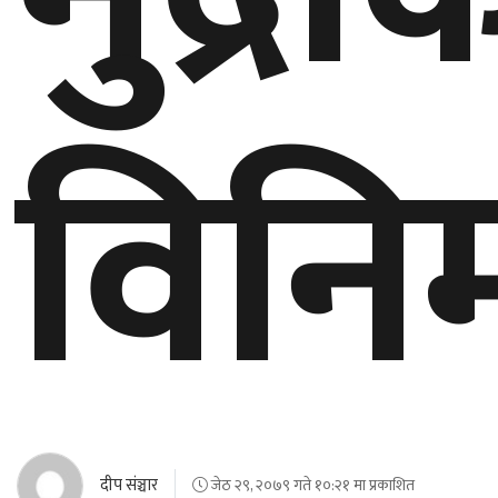
घुमफिर
विनि
ब्लग
कला/
साहित्य
ग्लोबल
गल्फ
अमेरिका
एसिया
यूरोप
दीप संञ्चार
जेठ २९, २०७९ गते १०:२१ मा प्रकाशित