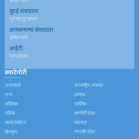
अंकित रावल
युएई संवादाता
सुर्य बहादुर खवास
आयरल्याण्ड संवादाता
अंकित वली
आईटी
रेशम खड्का
क्याटेगोरी
अन्तरवार्ता
अन्तराष्ट्रिय समाचार
अन्य
अपराध
अमेरिका
आर्थिक
एसिया
कर्णाली प्रदेश
कला/साहित्य
क्यानाडा
खेलकुद
गण्डकी प्रदेश