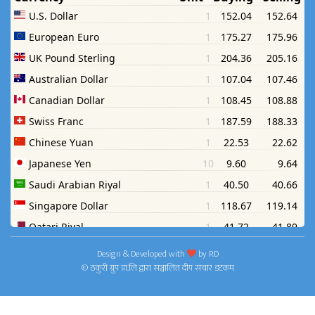
Design & Developed with
by
RD
© ठकुरी ग्रुप प्रा.लि द्वारा सञ्चालित दीप संचार डटकम