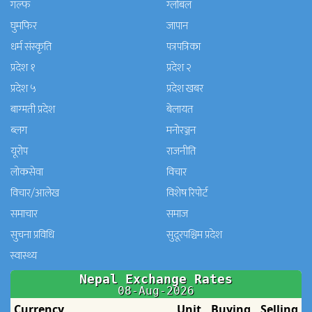
गल्फ
ग्लोबल
घुमफिर
जापान
धर्म संस्कृति
पत्रपत्रिका
प्रदेश १
प्रदेश २
प्रदेश ५
प्रदेश खबर
बाग्मती प्रदेश
बेलायत
ब्लग
मनाेरञ्जन
यूरोप
राजनीति
लोकसेवा
विचार
विचार/आलेख
विशेष रिपोर्ट
समाचार
समाज
सुचना प्रविधि
सुदूरपश्चिम प्रदेश
स्वास्थ्य