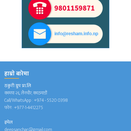
हाम्राे बारेमा
ठकुरी ग्रुप प्रा.लि
कामपा २६, लैनचौर, काठमाडौं
Call/WhatsApp :
+974 - 5520 0398
फोन :
+977-1-4412275
इमेल
deepsanchar@gmail.com