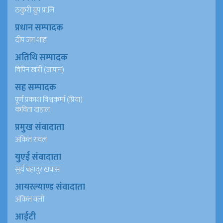
ठकुरी ग्रुप प्रा.लि
प्रधान सम्पादक
दीप जंग शाह
अतिथि सम्पादक
विपिन खत्री (जापान)
सह सम्पादक
पूर्ण प्रकाश विश्वकर्मा (प्रिया)
कविता दाहाल
प्रमुख संवादाता
अंकित रावल
युएई संवादाता
सुर्य बहादुर खवास
आयरल्याण्ड संवादाता
अंकित वली
आईटी