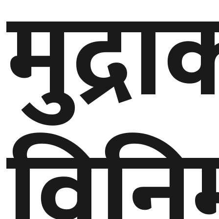
मुद्रा
बेलायत
जापान
क्यानाडा
अन्य
विन