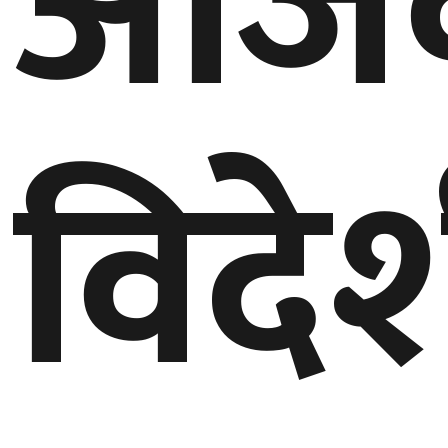
आज
घुमफिर
ब्लग
विदे
कला/
साहित्य
ग्लोबल
गल्फ
अमेरिका
एसिया
यूरोप