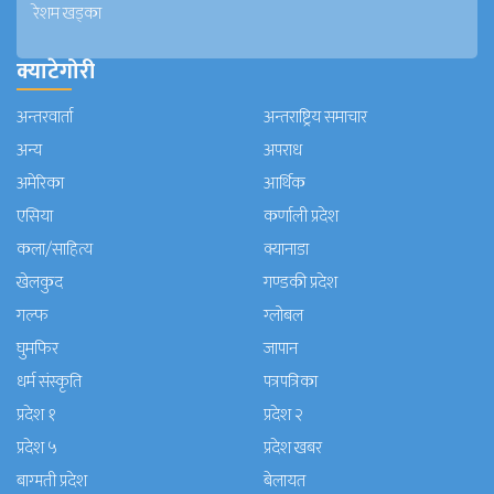
रेशम खड्का
क्याटेगोरी
अन्तरवार्ता
अन्तराष्ट्रिय समाचार
अन्य
अपराध
अमेरिका
आर्थिक
एसिया
कर्णाली प्रदेश
कला/साहित्य
क्यानाडा
खेलकुद
गण्डकी प्रदेश
गल्फ
ग्लोबल
घुमफिर
जापान
धर्म संस्कृति
पत्रपत्रिका
प्रदेश १
प्रदेश २
प्रदेश ५
प्रदेश खबर
बाग्मती प्रदेश
बेलायत