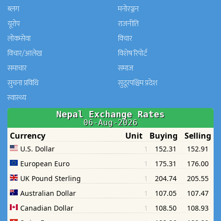
ब्लग
मनाेरञ्जन
यूरोप
राजनीति
लोकसेवा
विचार
विचार/आलेख
विशेष रिपोर्ट
समाचार
समाज
सुचना प्रविधि
सुदूरपश्चिम प्रदेश
स्वास्थ्य