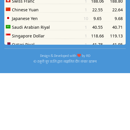
Design & Developed with
by
RD
© ठकुरी ग्रुप प्रा.लि द्वारा सञ्चालित दीप संचार डटकम