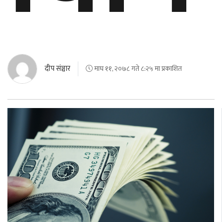
दीप संञ्चार
माघ ११, २०७८ गते ८:२५ मा प्रकाशित