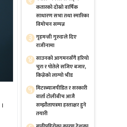
२
कतारको दोस्रो वार्षिक
साधारण सभा तथा स्मारिका
विमोचन सम्पन्न
३
गृहमन्त्री गुरुङले दिए
राजीनामा
४
साउनको आगमनसँगै हरियो
चुरा र पोतेले सजिए बजार,
किन्नेको लाग्यो भीड
५
मिटरब्याजपीडित र सरकारी
वार्ता टोलीबीच आजै
 ।
सम्झौतापत्रमा हस्ताक्षर हुने
तयारी
बाढीपहिरोका कारण देशका