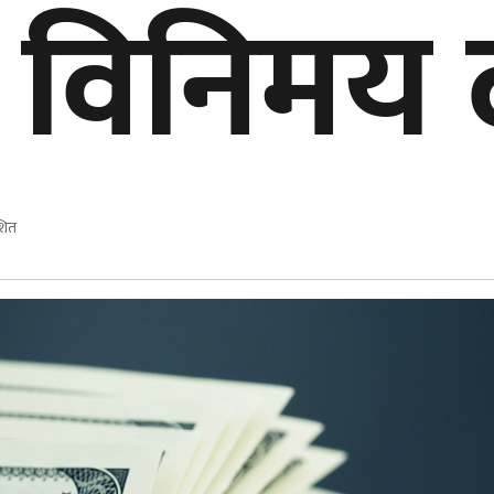
को विनिमय
शित