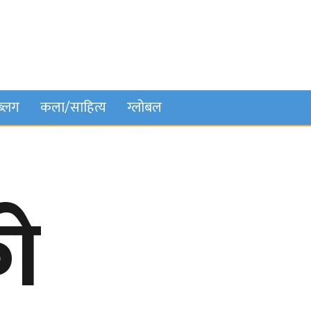
ब्लग
कला/साहित्य
ग्लोबल
ो