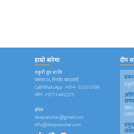
हाम्राे बारेमा
दीप सञ
ठकुरी ग्रुप प्रा.लि
प्र
कामपा २६, लैनचौर, काठमाडौं
ठकुरी ग
Call/WhatsApp :
+974 - 5520 0398
अति
फोन :
+977-1-4412275
सम्
विपिन 
इमेल
(जापा
deepsanchar@gmail.com
प्रमु
info@deepsanchar.com
संवा