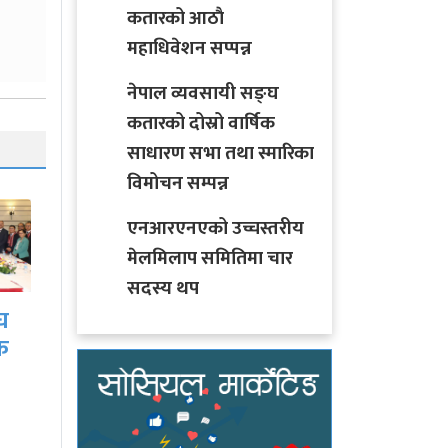
कतारको आठाै
महाधिवेशन सप्पन्न
नेपाल व्यवसायी सङ्घ
कतारको दोस्रो वार्षिक
साधारण सभा तथा स्मारिका
विमोचन सम्पन्न
एनआरएनएको उच्चस्तरीय
मेलमिलाप समितिमा चार
सदस्य थप
महासंघद्वारा नेपाल
ना
व्यवसायी संघ कतारलाई
र्य
वैदेशिक सदस्यता प्रदान