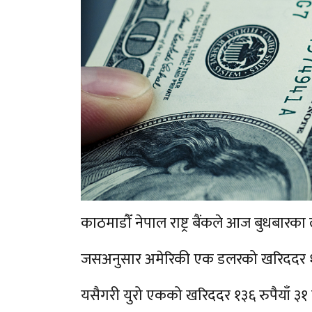
काठमाडौँ नेपाल राष्ट्र बैंकले आज बुधबारक
जसअनुसार अमेरिकी एक डलरको खरिददर १२० र
यसैगरी युरो एकको खरिददर १३६ रुपैयाँ ३१ पै