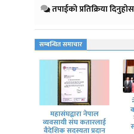
तपाईको प्रतिक्रिया दिनुहोस
सम्बन्धित समाचार
न
नेपाल व्यवसायी संघ
क
कतारको आयोजनामा
 नेपाल
नेपालमा लगानीको
 कतारलाई
सम्भावना र चुनौति…
ा प्रदान