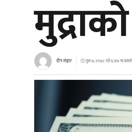
मुद्रा
दीप संञ्चार
पुस ७, २०७८ गते ६:४७ मा प्रका