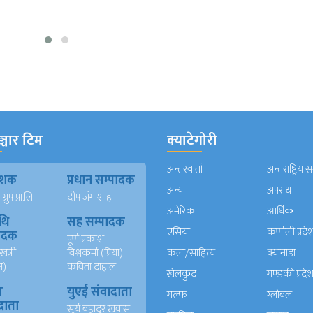
्चार टिम
क्याटेगोरी
अन्तरवार्ता
अन्तराष्ट्रिय 
काशक
प्रधान सम्पादक
अन्य
अपराध
्रुप प्रा.लि
दीप जंग शाह
अमेरिका
आर्थिक
थि
सह सम्पादक
एसिया
कर्णाली प्रदे
पादक
पूर्ण प्रकाश
खत्री
विश्वकर्मा (प्रिया)
कला/साहित्य
क्यानाडा
न)
कविता दाहाल
खेलकुद
गण्डकी प्रदे
ख
युएई संवादाता
गल्फ
ग्लोबल
दाता
सुर्य बहादुर खवास