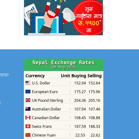
समाचार
श
श