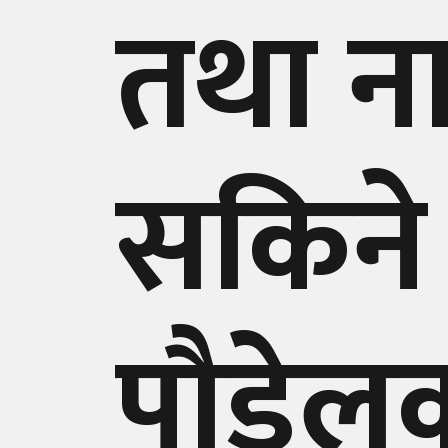
तथा ना
सकिने अ
पौडेल