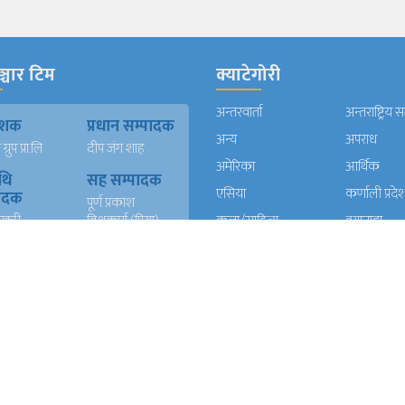
्चार टिम
क्याटेगोरी
अन्तरवार्ता
अन्तराष्ट्रिय 
काशक
प्रधान सम्पादक
अन्य
अपराध
्रुप प्रा.लि
दीप जंग शाह
अमेरिका
आर्थिक
थि
सह सम्पादक
एसिया
कर्णाली प्रदे
पादक
पूर्ण प्रकाश
खत्री
विश्वकर्मा (प्रिया)
कला/साहित्य
क्यानाडा
न)
कविता दाहाल
खेलकुद
गण्डकी प्रदे
ख
युएई संवादाता
गल्फ
ग्लोबल
दाता
सुर्य बहादुर खवास
घुमफिर
जापान
त रावल
धर्म संस्कृति
पत्रपत्रिका
्याण्ड
आईटी
प्रदेश १
प्रदेश २
दाता
रेशम खड्का
त वली
प्रदेश ५
प्रदेश खबर