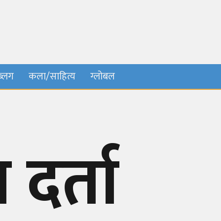
ब्लग
कला/साहित्य
ग्लोबल
दर्ता