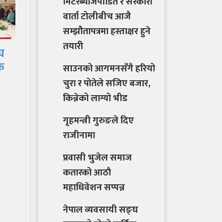
मिटरब्याजपीडित र सरकारी
वार्ता टोलीबीच आजै
सम्झौतापत्रमा हस्ताक्षर हुने
तयारी
साउनको आगमनसँगै हरियो
महासंघद्वारा नेपाल
ना
चुरा र पोतेले सजिए बजार,
व्यवसायी संघ कतारलाई
र्य
किन्नेको लाग्यो भीड
वैदेशिक सदस्यता प्रदान
गृहमन्त्री गुरुङले दिए
राजीनामा
प्रवासी भुजेल समाज
कतारको आठाै
महाधिवेशन सप्पन्न
नेपाल व्यवसायी सङ्घ