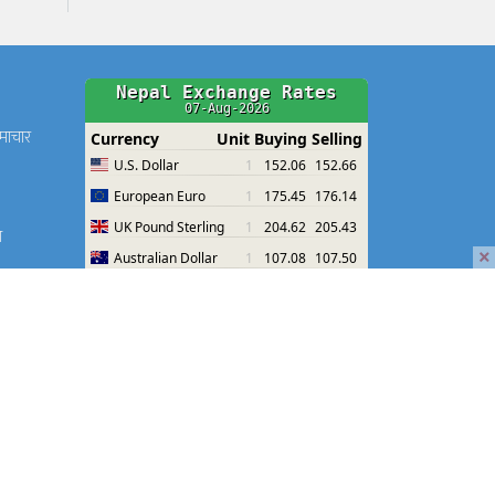
समाचार
श
×
श