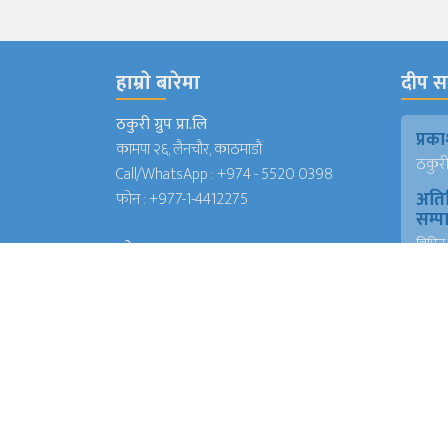
हाम्राे बारेमा
दीप सञ
ठकुरी ग्रुप प्रा.लि
प्र
कामपा २६, लैनचौर, काठमाडौं
ठकुरी ग
Call/WhatsApp :
+974 - 5520 0398
अति
फोन :
+977-1-4412275
सम्
विपिन 
इमेल
(जापा
deepsanchar@gmail.com
प्रमु
info@deepsanchar.com
संवा
अंकि
आयरल
संवा
अंकि