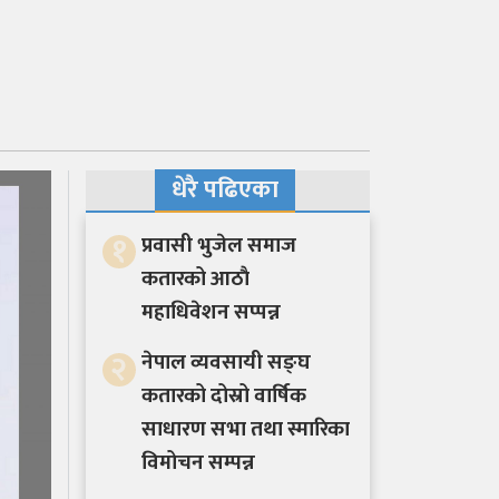
धेरै पढिएका
१
प्रवासी भुजेल समाज
कतारको आठाै
महाधिवेशन सप्पन्न
२
नेपाल व्यवसायी सङ्घ
कतारको दोस्रो वार्षिक
साधारण सभा तथा स्मारिका
विमोचन सम्पन्न