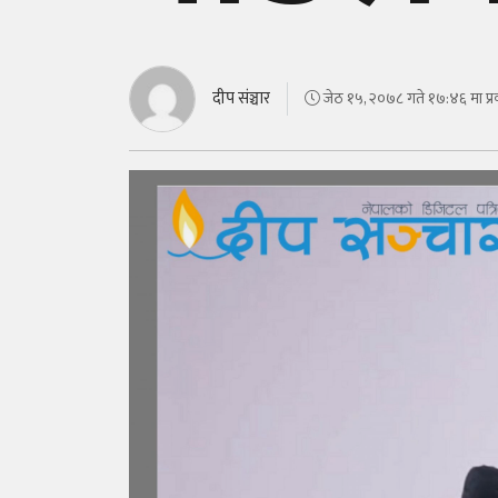
दीप संञ्चार
जेठ १५, २०७८ गते १७:४६ मा प्