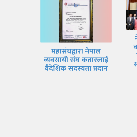
न
नेपाल व्यवसायी संघ
क
कतारको आयोजनामा
 नेपाल
नेपालमा लगानीको
 कतारलाई
सम्भावना र चुनौति…
ा प्रदान