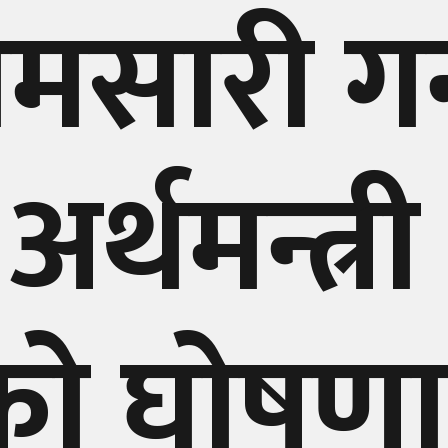
मसारी गर्
र्थमन्त्री
को घोषणा