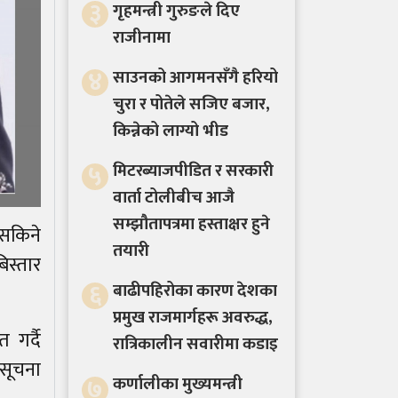
३
गृहमन्त्री गुरुङले दिए
राजीनामा
४
साउनको आगमनसँगै हरियो
चुरा र पोतेले सजिए बजार,
किन्नेको लाग्यो भीड
५
मिटरब्याजपीडित र सरकारी
वार्ता टोलीबीच आजै
सम्झौतापत्रमा हस्ताक्षर हुने
 सकिने
तयारी
िस्तार
६
बाढीपहिरोका कारण देशका
प्रमुख राजमार्गहरू अवरुद्ध,
 गर्दै
रात्रिकालीन सवारीमा कडाइ
सूचना
७
कर्णालीका मुख्यमन्त्री