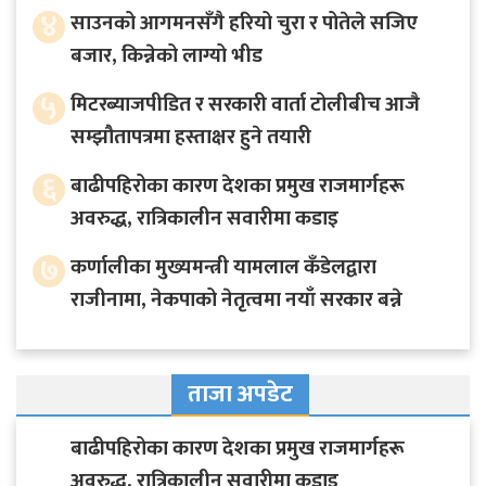
४
साउनको आगमनसँगै हरियो चुरा र पोतेले सजिए
बजार, किन्नेको लाग्यो भीड
५
मिटरब्याजपीडित र सरकारी वार्ता टोलीबीच आजै
सम्झौतापत्रमा हस्ताक्षर हुने तयारी
६
बाढीपहिरोका कारण देशका प्रमुख राजमार्गहरू
अवरुद्ध, रात्रिकालीन सवारीमा कडाइ
७
कर्णालीका मुख्यमन्त्री यामलाल कँडेलद्वारा
राजीनामा, नेकपाको नेतृत्वमा नयाँ सरकार बन्ने
ताजा अपडेट
बाढीपहिरोका कारण देशका प्रमुख राजमार्गहरू
अवरुद्ध, रात्रिकालीन सवारीमा कडाइ