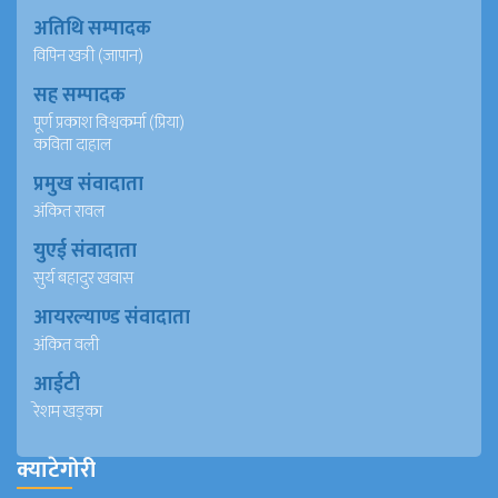
अतिथि सम्पादक
विपिन खत्री (जापान)
सह सम्पादक
पूर्ण प्रकाश विश्वकर्मा (प्रिया)
कविता दाहाल
प्रमुख संवादाता
अंकित रावल
युएई संवादाता
सुर्य बहादुर खवास
आयरल्याण्ड संवादाता
अंकित वली
आईटी
रेशम खड्का
क्याटेगोरी