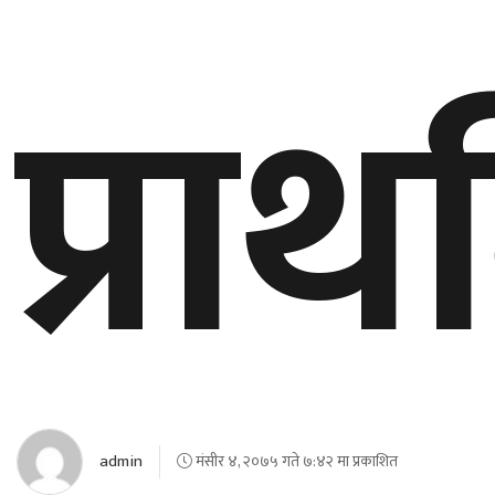
बेलायत
प्रा
जापान
क्यानाडा
अन्य
admin
मंसीर ४, २०७५ गते ७:४२ मा प्रकाशित