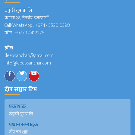
ठकुरी ग्रुप प्रा.लि
कामपा २६, लैनचौर, काठमाडौं
Call/WhatsApp :
+974 - 5520 0398
फोन :
+977-1-4412275
इमेल
deepsanchar@gmail.com
info@deepsanchar.com
दीप सञ्चार टिम
प्रकाशक
ठकुरी ग्रुप प्रा.लि
प्रधान सम्पादक
दीप जंग शाह