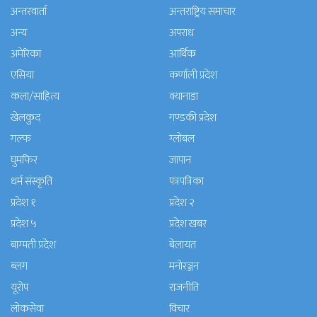
अन्तरवार्ता
अन्तराष्ट्रिय समाचार
अन्य
अपराध
अमेरिका
आर्थिक
एसिया
कर्णाली प्रदेश
कला/साहित्य
क्यानाडा
खेलकुद
गण्डकी प्रदेश
गल्फ
ग्लोबल
घुमफिर
जापान
धर्म संस्कृति
पत्रपत्रिका
प्रदेश १
प्रदेश २
प्रदेश ५
प्रदेश खबर
बाग्मती प्रदेश
बेलायत
ब्लग
मनाेरञ्जन
यूरोप
राजनीति
लोकसेवा
विचार