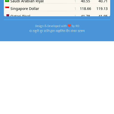
Design & Developed with
by
RD
© ठकुरी ग्रुप प्रा.लि द्वारा सञ्चालित दीप संचार डटकम