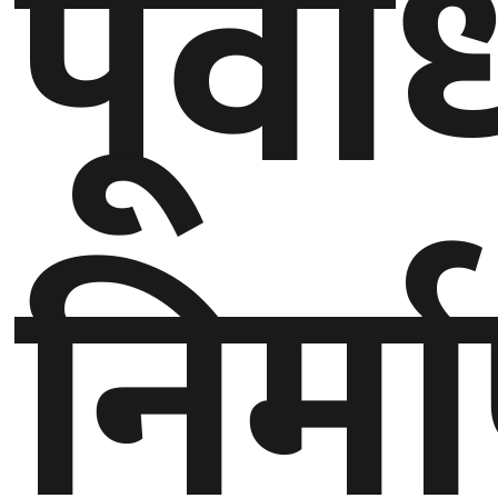
पूर्व
घुमफिर
ब्लग
कला/
साहित्य
निर्म
ग्लोबल
गल्फ
अमेरिका
एसिया
यूरोप