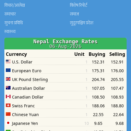
विचार/आलेख
विशेष रिपोर्ट
समाचार
समाज
सुचना प्रविधि
सुदूरपश्चिम प्रदेश
स्वास्थ्य