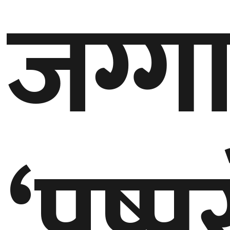
जग्ग
बेलायत
जापान
क्यानाडा
अन्य
‘पुष्