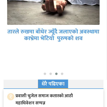
डीएसपी ठग बहादुर केसी भ्रष्टाचारको मुद्दामा
दोषी ठहर
धेरै पढिएका
१
प्रवासी भुजेल समाज कतारको आठाै
महाधिवेशन सप्पन्न