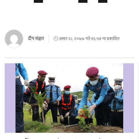
दीप संञ्चार
असार २८, २०७७ गते १६:५४ मा प्रकाशित