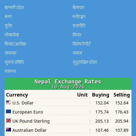
बाग्मती प्रदेश
बेलायत
ब्लग
मनाेरञ्जन
यूरोप
राजनीति
लोकसेवा
विचार
विचार/आलेख
विशेष रिपोर्ट
समाचार
समाज
सुचना प्रविधि
सुदूरपश्चिम प्रदेश
स्वास्थ्य