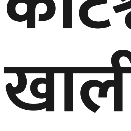
कोटे
घुमफिर
ब्लग
खाल
कला/
साहित्य
ग्लोबल
गल्फ
अमेरिका
एसिया
यूरोप