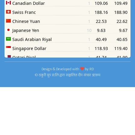
Design & Developed with
by
RD
© ठकुरी ग्रुप प्रा.लि द्वारा सञ्चालित दीप संचार डटकम