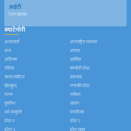
आईटी
रेशम खड्का
क्याटेगोरी
अन्तरवार्ता
अन्तराष्ट्रिय समाचार
अन्य
अपराध
अमेरिका
आर्थिक
एसिया
कर्णाली प्रदेश
कला/साहित्य
क्यानाडा
खेलकुद
गण्डकी प्रदेश
गल्फ
ग्लोबल
घुमफिर
जापान
धर्म संस्कृति
पत्रपत्रिका
प्रदेश १
प्रदेश २
प्रदेश ५
प्रदेश खबर