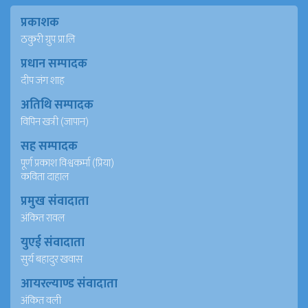
प्रकाशक
ठकुरी ग्रुप प्रा.लि
प्रधान सम्पादक
दीप जंग शाह
अतिथि सम्पादक
विपिन खत्री (जापान)
सह सम्पादक
पूर्ण प्रकाश विश्वकर्मा (प्रिया)
कविता दाहाल
प्रमुख संवादाता
अंकित रावल
युएई संवादाता
सुर्य बहादुर खवास
आयरल्याण्ड संवादाता
अंकित वली