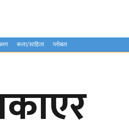
ब्लग
कला/साहित्य
ग्लोबल
 पकाएर