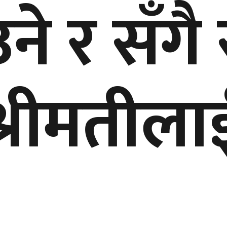
े र सँगै स
श्रीमतीलाई