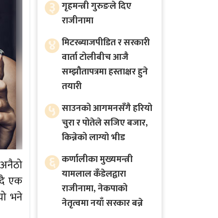
३
गृहमन्त्री गुरुङले दिए
राजीनामा
४
मिटरब्याजपीडित र सरकारी
वार्ता टोलीबीच आजै
सम्झौतापत्रमा हस्ताक्षर हुने
तयारी
५
साउनको आगमनसँगै हरियो
चुरा र पोतेले सजिए बजार,
किन्नेको लाग्यो भीड
६
कर्णालीका मुख्यमन्त्री
 अनैठो
यामलाल कँडेलद्वारा
दै एक
राजीनामा, नेकपाको
यो भने
नेतृत्वमा नयाँ सरकार बन्ने