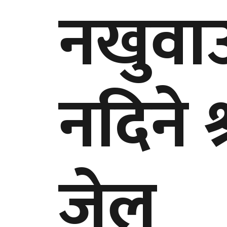
नखुवाउन
नदिने 
जेल