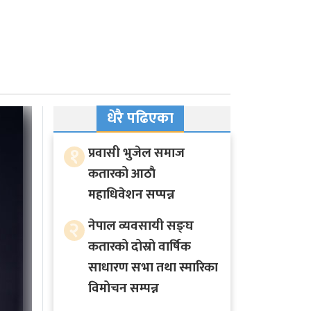
धेरै पढिएका
१
प्रवासी भुजेल समाज
कतारको आठाै
महाधिवेशन सप्पन्न
२
नेपाल व्यवसायी सङ्घ
कतारको दोस्रो वार्षिक
साधारण सभा तथा स्मारिका
विमोचन सम्पन्न