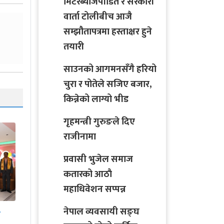
मिटरब्याजपीडित र सरकारी
वार्ता टोलीबीच आजै
सम्झौतापत्रमा हस्ताक्षर हुने
तयारी
साउनको आगमनसँगै हरियो
चुरा र पोतेले सजिए बजार,
किन्नेको लाग्यो भीड
गृहमन्त्री गुरुङले दिए
राजीनामा
प्रवासी भुजेल समाज
कतारको आठाै
महाधिवेशन सप्पन्न
तारले रुखमा बाँधेर ज्यूँदै
जलाएको अवस्थामा
नेपाल व्यवसायी सङ्घ
सको
काभ्रेमा भेटियो पुरुषको