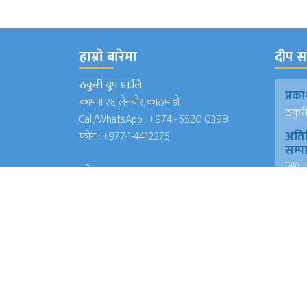
हाम्राे बारेमा
दीप सञ
ठकुरी ग्रुप प्रा.लि
प्र
कामपा २६, लैनचौर, काठमाडौं
ठकुरी ग
Call/WhatsApp :
+974 - 5520 0398
अति
फोन :
+977-1-4412275
सम्
विपिन 
इमेल
(जापा
deepsanchar@gmail.com
प्रमु
info@deepsanchar.com
संवा
अंकि
आयरल
संवा
अंकि