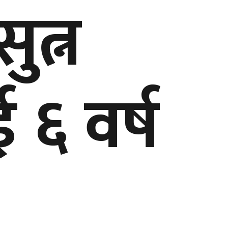
ुत्न
 ६ वर्ष