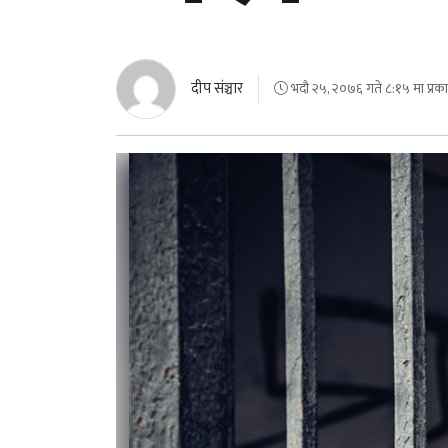
दीप संञ्चार
भदौ २५, २०७६ गते ८:१५ मा प्रक