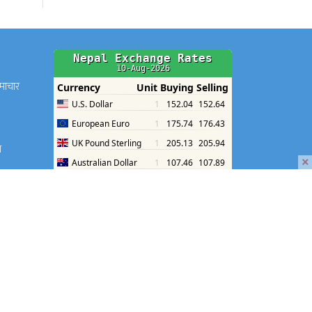
समाचार
श
×
श