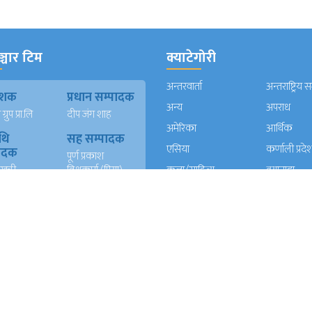
्चार टिम
क्याटेगोरी
अन्तरवार्ता
अन्तराष्ट्रिय 
काशक
प्रधान सम्पादक
अन्य
अपराध
्रुप प्रा.लि
दीप जंग शाह
अमेरिका
आर्थिक
थि
सह सम्पादक
एसिया
कर्णाली प्रदे
पादक
पूर्ण प्रकाश
खत्री
विश्वकर्मा (प्रिया)
कला/साहित्य
क्यानाडा
न)
कविता दाहाल
खेलकुद
गण्डकी प्रदे
ख
युएई संवादाता
गल्फ
ग्लोबल
दाता
सुर्य बहादुर खवास
घुमफिर
जापान
त रावल
धर्म संस्कृति
पत्रपत्रिका
्याण्ड
आईटी
प्रदेश १
प्रदेश २
दाता
रेशम खड्का
त वली
प्रदेश ५
प्रदेश खबर