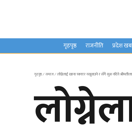
गृहपृष्ठ
राजनीति
प्रदेश ख
गृहपृष्ठ
∕
समाज
∕
लोग्नेलाई खाना पकाएर नखुवाउने र सँगै सुत्न नदिने श्रीमतील
लोग्ने