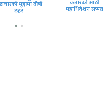
कतारको आठाै
अवसरमा विभिन्न कार्यक
महाधिवेशन सप्पन्न
सप्पन्न