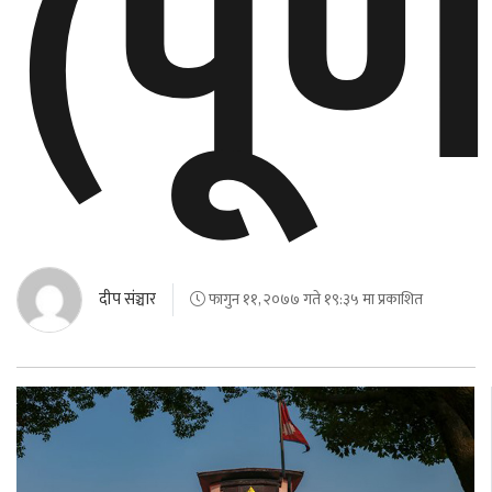
(पूर
दीप संञ्चार
फागुन ११, २०७७ गते १९:३५ मा प्रकाशित