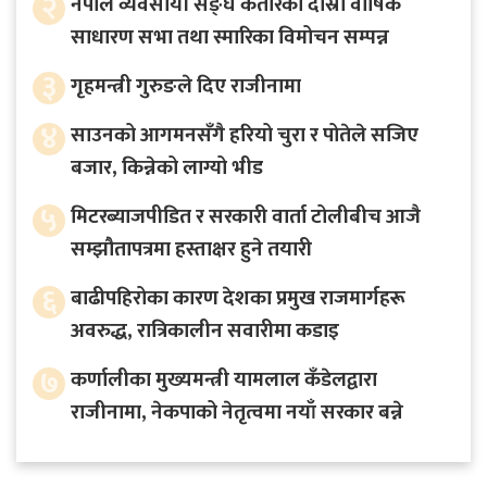
२
नेपाल व्यवसायी सङ्घ कतारको दोस्रो वार्षिक
साधारण सभा तथा स्मारिका विमोचन सम्पन्न
३
गृहमन्त्री गुरुङले दिए राजीनामा
४
साउनको आगमनसँगै हरियो चुरा र पोतेले सजिए
बजार, किन्नेको लाग्यो भीड
५
मिटरब्याजपीडित र सरकारी वार्ता टोलीबीच आजै
सम्झौतापत्रमा हस्ताक्षर हुने तयारी
६
बाढीपहिरोका कारण देशका प्रमुख राजमार्गहरू
अवरुद्ध, रात्रिकालीन सवारीमा कडाइ
७
कर्णालीका मुख्यमन्त्री यामलाल कँडेलद्वारा
राजीनामा, नेकपाको नेतृत्वमा नयाँ सरकार बन्ने