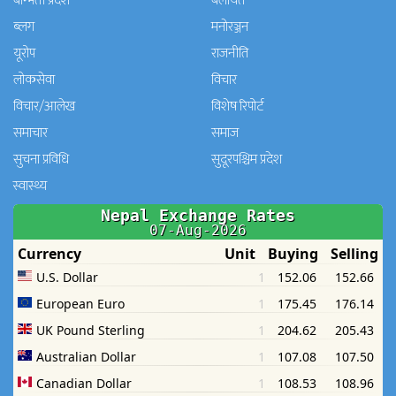
बाग्मती प्रदेश
बेलायत
ब्लग
मनाेरञ्जन
यूरोप
राजनीति
लोकसेवा
विचार
विचार/आलेख
विशेष रिपोर्ट
समाचार
समाज
सुचना प्रविधि
सुदूरपश्चिम प्रदेश
स्वास्थ्य