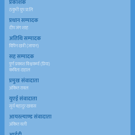
प्रकाशक
ठकुरी ग्रुप प्रा.लि
प्रधान सम्पादक
दीप जंग शाह
अतिथि सम्पादक
विपिन खत्री (जापान)
सह सम्पादक
पूर्ण प्रकाश विश्वकर्मा (प्रिया)
कविता दाहाल
प्रमुख संवादाता
अंकित रावल
युएई संवादाता
सुर्य बहादुर खवास
आयरल्याण्ड संवादाता
अंकित वली