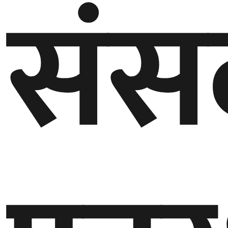
संस
घुमफिर
ब्लग
कला/
साहित्य
ग्लोबल
गल्फ
अमेरिका
एसिया
यूरोप