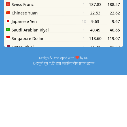
Design & Developed with
by
RD
© ठकुरी ग्रुप प्रा.लि द्वारा सञ्चालित दीप संचार डटकम