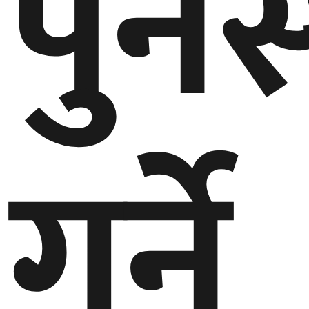
पुनर
बेलायत
जापान
क्यानाडा
गर्ने
अन्य