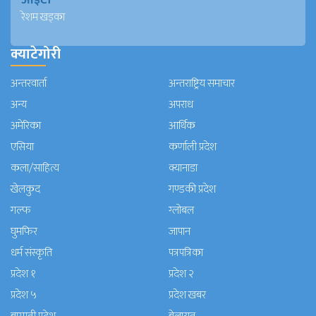
आईटी
रेशम खड्का
क्याटेगोरी
अन्तरवार्ता
अन्तराष्ट्रिय समाचार
अन्य
अपराध
अमेरिका
आर्थिक
एसिया
कर्णाली प्रदेश
कला/साहित्य
क्यानाडा
खेलकुद
गण्डकी प्रदेश
गल्फ
ग्लोबल
घुमफिर
जापान
धर्म संस्कृति
पत्रपत्रिका
प्रदेश १
प्रदेश २
प्रदेश ५
प्रदेश खबर