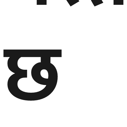
गण्डकी
प्रदेश
छ
प्रदेश
५
कर्णाली
प्रदेश
सुदूरपश्चिम
प्रदेश
समाज
विचार
मनाेरञ्जन
खेलकुद