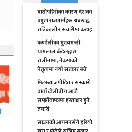
बाढीपहिरोका कारण देशका
प्रमुख राजमार्गहरू अवरुद्ध,
रात्रिकालीन सवारीमा कडाइ
कर्णालीका मुख्यमन्त्री
यामलाल कँडेलद्वारा
राजीनामा, नेकपाको
नेतृत्वमा नयाँ सरकार बन्ने
मिटरब्याजपीडित र सरकारी
वार्ता टोलीबीच आजै
सम्झौतापत्रमा हस्ताक्षर हुने
तयारी
ए
साउनको आगमनसँगै हरियो
नेपाली जनसम्पर्क समिति
चुरा र पोतेले सजिए बजार,