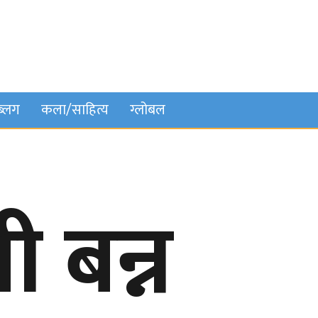
ब्लग
कला/साहित्य
ग्लोबल
ी बन्न