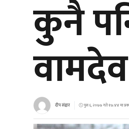
कुनै पन
वामदेव
दीप संञ्चार
पुस ६, २०७७ गते १७:४४ मा प्र