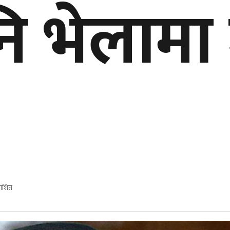
ि भेलामा ज
काशित