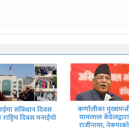
र्णालीका मुख्यमन्त्री
गृहमन्त्री गुरुङले दि
यामलाल कँडेलद्वारा
राजीनामा
राजीनामा, नेकपाको