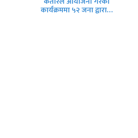
ा गरेको
नेत
ना द्वारा…