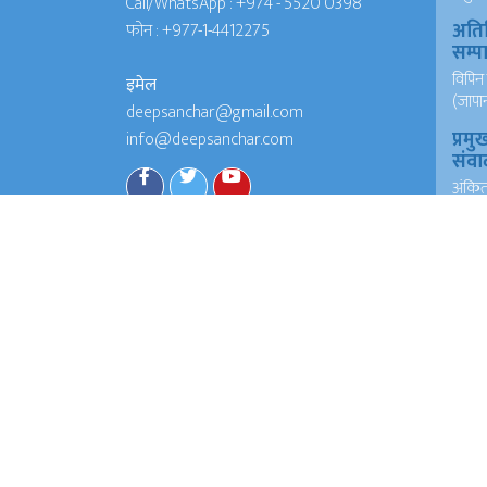
Call/WhatsApp :
+974 - 5520 0398
अति
फोन :
+977-1-4412275
सम्
विपिन 
इमेल
(जापा
deepsanchar@gmail.com
प्रमु
info@deepsanchar.com
संवा
अंकि
आयरल
संवा
अंकि