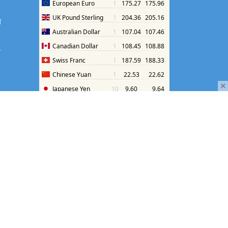
श
श
×