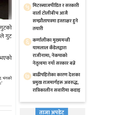
५
मिटरब्याजपीडित र सरकारी
वार्ता टोलीबीच आजै
सम्झौतापत्रमा हस्ताक्षर हुने
 गुटको
तयारी
ले गुट
६
कर्णालीका मुख्यमन्त्री
यामलाल कँडेलद्वारा
राजीनामा, नेकपाको
नुभएको
नेतृत्वमा नयाँ सरकार बन्ने
७
बाढीपहिरोका कारण देशका
सद भंगको
प्रमुख राजमार्गहरू अवरुद्ध,
।’
रात्रिकालीन सवारीमा कडाइ
ताजा अपडेट