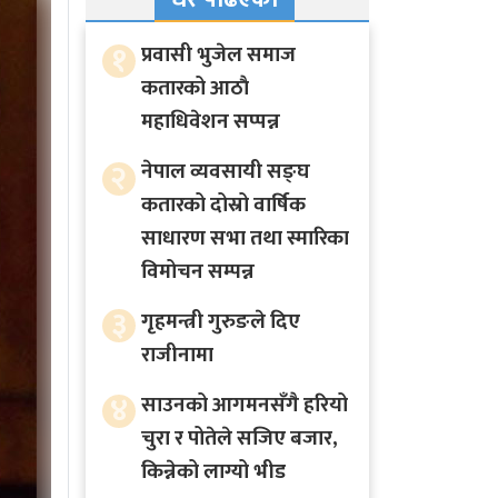
१
प्रवासी भुजेल समाज
कतारको आठाै
महाधिवेशन सप्पन्न
२
नेपाल व्यवसायी सङ्घ
कतारको दोस्रो वार्षिक
साधारण सभा तथा स्मारिका
विमोचन सम्पन्न
३
गृहमन्त्री गुरुङले दिए
राजीनामा
४
साउनको आगमनसँगै हरियो
चुरा र पोतेले सजिए बजार,
किन्नेको लाग्यो भीड