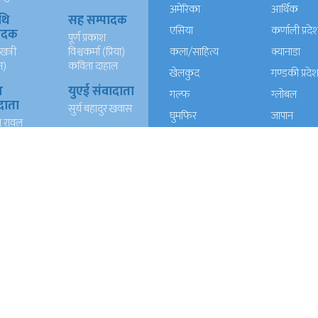
अमेरिका
आर्थिक
थि
सह सम्पादक
एसिया
कर्णाली प्रदे
पादक
पूर्ण प्रकाश
खत्री
विश्वकर्मा (प्रिया)
कला/साहित्य
क्यानाडा
न)
कविता दाहाल
खेलकुद
गण्डकी प्रदे
ख
युएई संवादाता
गल्फ
ग्लोबल
दाता
सुर्य बहादुर खवास
घुमफिर
जापान
त रावल
धर्म संस्कृति
पत्रपत्रिका
्याण्ड
आईटी
प्रदेश १
प्रदेश २
दाता
रेशम खड्का
त वली
प्रदेश ५
प्रदेश खबर
बाग्मती प्रदेश
बेलायत
ब्लग
मनाेरञ्जन
यूरोप
राजनीति
लोकसेवा
विचार
विचार/आलेख
विशेष रिपोर्ट
समाचार
समाज