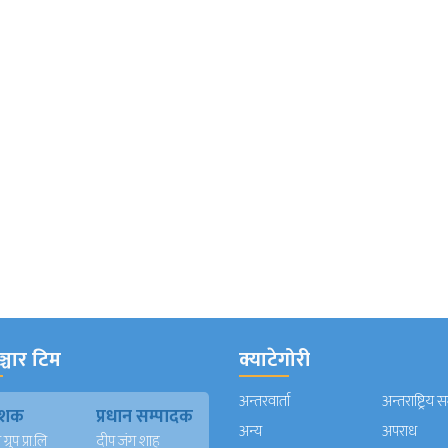
्चार टिम
क्याटेगोरी
अन्तरवार्ता
अन्तराष्ट्रिय 
काशक
प्रधान सम्पादक
अन्य
अपराध
्रुप प्रा.लि
दीप जंग शाह