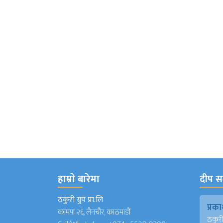
हाम्राे बारेमा
दीप सञ
ठकुरी ग्रुप प्रा.लि
प्र
कामपा २६, लैनचौर, काठमाडौं
ठकुरी ग