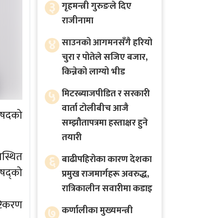
३
गृहमन्त्री गुरुङले दिए
राजीनामा
४
साउनको आगमनसँगै हरियो
चुरा र पोतेले सजिए बजार,
किन्नेको लाग्यो भीड
५
मिटरब्याजपीडित र सरकारी
वार्ता टोलीबीच आजै
रिषदको
सम्झौतापत्रमा हस्ताक्षर हुने
तयारी
पस्थित
६
बाढीपहिरोका कारण देशका
िषद्को
प्रमुख राजमार्गहरू अवरुद्ध,
रात्रिकालीन सवारीमा कडाइ
टिकरण
७
कर्णालीका मुख्यमन्त्री