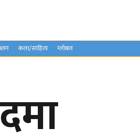
ब्लग
कला/साहित्य
ग्लोबल
षदमा