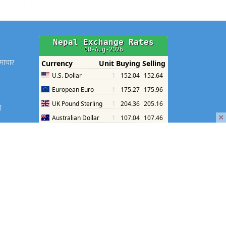
समाचार
श
×
श