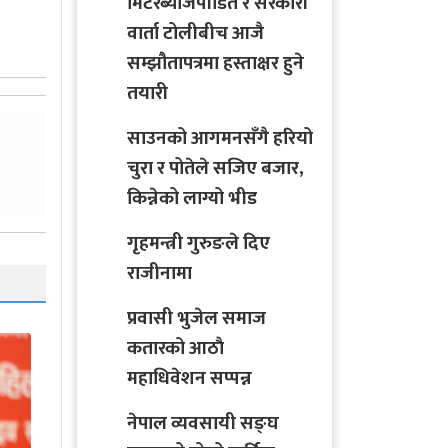
मिटरब्याजपीडित र सरकारी
वार्ता टोलीबीच आजै
सम्झौतापत्रमा हस्ताक्षर हुने
तयारी
साउनको आगमनसँगै हरियो
चुरा र पोतेले सजिए बजार,
किन्नेको लाग्यो भीड
गृहमन्त्री गुरुङले दिए
राजीनामा
प्रवासी भुजेल समाज
कतारको आठाै
महाधिवेशन सप्पन्न
नेपाल व्यवसायी सङ्घ