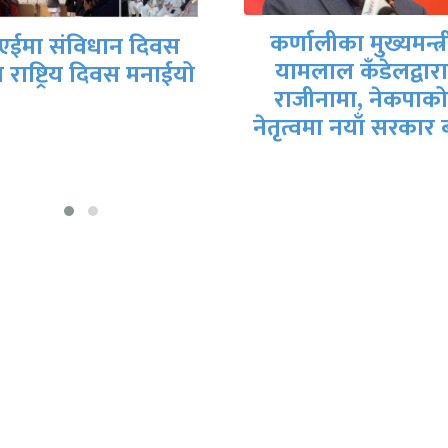
र्णालीका मुख्यमन्त्री
गृहमन्त्री गुरुङले दि
यामलाल कँडेलद्वारा
राजीनामा
राजीनामा, नेकपाको
ृत्वमा नयाँ सरकार बन्ने