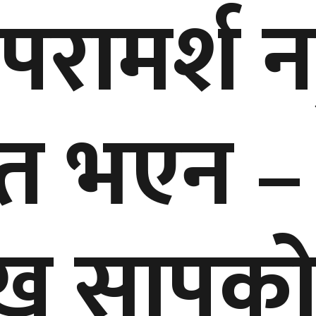
 परामर्श न
ित भएन –
ख सापको