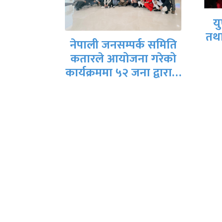
क
युएईमा संविधान दिवस
तथा राष्ट्रिय दिवस मनाईयो
्क समिति
ा गरेको
नेत
ना द्वारा…