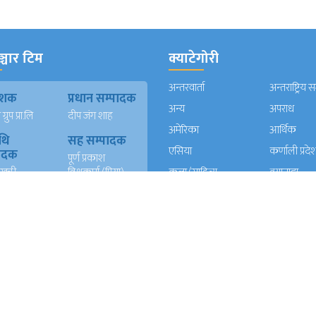
्चार टिम
क्याटेगोरी
अन्तरवार्ता
अन्तराष्ट्रिय 
काशक
प्रधान सम्पादक
अन्य
अपराध
्रुप प्रा.लि
दीप जंग शाह
अमेरिका
आर्थिक
थि
सह सम्पादक
एसिया
कर्णाली प्रदे
पादक
पूर्ण प्रकाश
खत्री
विश्वकर्मा (प्रिया)
कला/साहित्य
क्यानाडा
न)
कविता दाहाल
खेलकुद
गण्डकी प्रदे
ख
युएई संवादाता
गल्फ
ग्लोबल
दाता
सुर्य बहादुर खवास
घुमफिर
जापान
त रावल
धर्म संस्कृति
पत्रपत्रिका
्याण्ड
आईटी
प्रदेश १
प्रदेश २
दाता
रेशम खड्का
त वली
प्रदेश ५
प्रदेश खबर