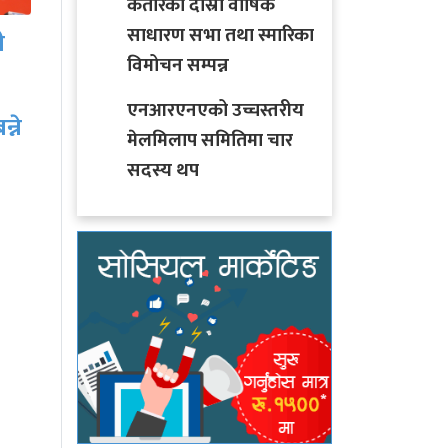
कतारको दोस्रो वार्षिक
साधारण सभा तथा स्मारिका
ए
विमोचन सम्पन्न
नेपाली जनसम्पर्क समिति
एनआरएनएको उच्चस्तरीय
कतारले आयोजना गरेको
मेलमिलाप समितिमा चार
कार्यक्रममा ५२ जना द्वारा…
सदस्य थप