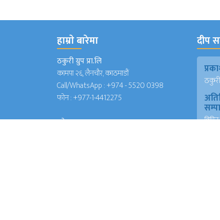
हाम्राे बारेमा
दीप सञ
ठकुरी ग्रुप प्रा.लि
प्र
कामपा २६, लैनचौर, काठमाडौं
ठकुरी ग
Call/WhatsApp :
+974 - 5520 0398
अति
फोन :
+977-1-4412275
सम्
विपिन 
इमेल
(जापा
deepsanchar@gmail.com
प्रमु
info@deepsanchar.com
संवा
अंकि
आयरल
संवा
अंकि