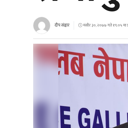
दीप संञ्चार
मंसीर ३०, २०७७ गते १९:०५ मा प