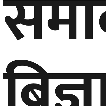
समा
घुमफिर
ब्लग
कला/
साहित्य
बिज्
ग्लोबल
गल्फ
अमेरिका
एसिया
यूरोप