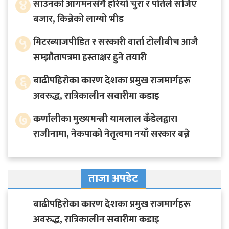
४
साउनको आगमनसँगै हरियो चुरा र पोतेले सजिए
बजार, किन्नेको लाग्यो भीड
५
मिटरब्याजपीडित र सरकारी वार्ता टोलीबीच आजै
सम्झौतापत्रमा हस्ताक्षर हुने तयारी
६
बाढीपहिरोका कारण देशका प्रमुख राजमार्गहरू
अवरुद्ध, रात्रिकालीन सवारीमा कडाइ
७
कर्णालीका मुख्यमन्त्री यामलाल कँडेलद्वारा
राजीनामा, नेकपाको नेतृत्वमा नयाँ सरकार बन्ने
ताजा अपडेट
बाढीपहिरोका कारण देशका प्रमुख राजमार्गहरू
अवरुद्ध, रात्रिकालीन सवारीमा कडाइ