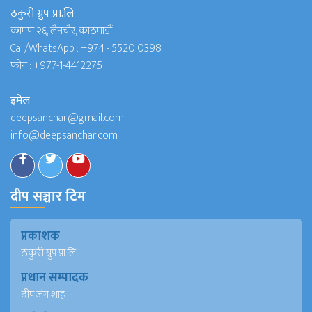
ठकुरी ग्रुप प्रा.लि
कामपा २६, लैनचौर, काठमाडौं
Call/WhatsApp :
+974 - 5520 0398
फोन :
+977-1-4412275
इमेल
deepsanchar@gmail.com
info@deepsanchar.com
दीप सञ्चार टिम
प्रकाशक
ठकुरी ग्रुप प्रा.लि
प्रधान सम्पादक
दीप जंग शाह