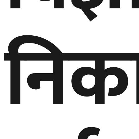
बेलायत
निका
जापान
क्यानाडा
अन्य