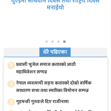
युएईमा संविधान दिवस तथा राष्ट्रिय दिवस
मनाईयो
धेरै पढिएका
१
प्रवासी भुजेल समाज कतारको आठाै
महाधिवेशन सप्पन्न
२
नेपाल व्यवसायी सङ्घ कतारको दोस्रो वार्षिक
साधारण सभा तथा स्मारिका विमोचन सम्पन्न
३
गृहमन्त्री गुरुङले दिए राजीनामा