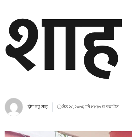
शाह
दीप जङ्ग शाह
जेठ २८, २०७६ गते १३:३७ मा प्रकाशित