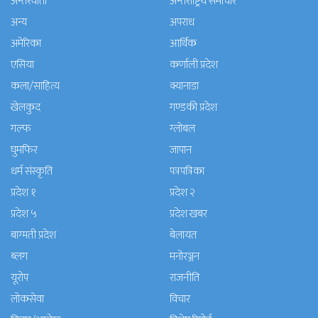
अन्तरवार्ता
अन्तराष्ट्रिय समाचार
अन्य
अपराध
अमेरिका
आर्थिक
एसिया
कर्णाली प्रदेश
कला/साहित्य
क्यानाडा
खेलकुद
गण्डकी प्रदेश
गल्फ
ग्लोबल
घुमफिर
जापान
धर्म संस्कृति
पत्रपत्रिका
प्रदेश १
प्रदेश २
प्रदेश ५
प्रदेश खबर
बाग्मती प्रदेश
बेलायत
ब्लग
मनाेरञ्जन
यूरोप
राजनीति
लोकसेवा
विचार