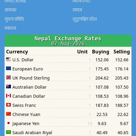
विचार/आलेख
विशेष रिपोर्ट
समाचार
समाज
सुचना प्रविधि
सुदूरपश्चिम प्रदेश
स्वास्थ्य