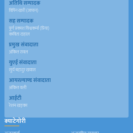
अतिथि सम्पादक
विपिन खत्री (जापान)
सह सम्पादक
पूर्ण प्रकाश विश्वकर्मा (प्रिया)
कविता दाहाल
प्रमुख संवादाता
अंकित रावल
युएई संवादाता
सुर्य बहादुर खवास
आयरल्याण्ड संवादाता
अंकित वली
आईटी
रेशम खड्का
क्याटेगोरी