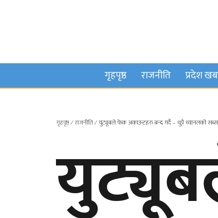
गृहपृष्ठ
राजनीति
प्रदेश ख
गृहपृष्ठ
∕
राजनीति
∕
युट्यूबले फेक अकाउन्टहरु बन्द गर्दै – थुप्रै च्यानलको सब्
युट्यू