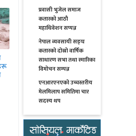
प्रवासी भुजेल समाज
कतारको आठाै
महाधिवेशन सप्पन्न
नेपाल व्यवसायी सङ्घ
मिटरब्याजपीडित र
कतारको दोस्रो वार्षिक
ी
सरकारी वार्ता टोलीबीच
साधारण सभा तथा स्मारिका
आजै सम्झौतापत्रमा
विमोचन सम्पन्न
ो
हस्ताक्षर हुने तयारी
्ने
एनआरएनएको उच्चस्तरीय
मेलमिलाप समितिमा चार
सदस्य थप