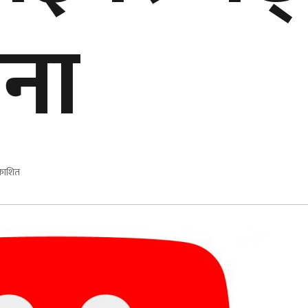
वना
रकाशित