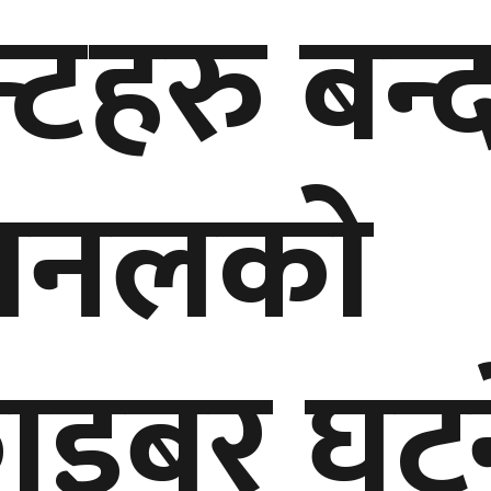
हरु बन्द 
च्यानलको
राइबर घट्