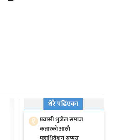
धेरै पढिएका
१
प्रवासी भुजेल समाज
कतारको आठाै
महाधिवेशन सप्पन्न