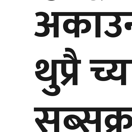
अकाउन्ट
थुप्रै 
सब्सक्