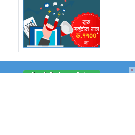
×
समाचार
श
श