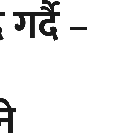
गर्दै –
ने