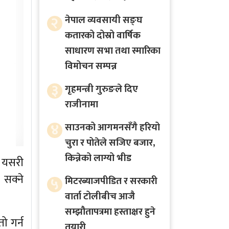
२
नेपाल व्यवसायी सङ्घ
कतारको दोस्रो वार्षिक
साधारण सभा तथा स्मारिका
विमोचन सम्पन्न
३
गृहमन्त्री गुरुङले दिए
राजीनामा
४
साउनको आगमनसँगै हरियो
चुरा र पोतेले सजिए बजार,
किन्नेको लाग्यो भीड
। यसरी
 सक्ने
५
मिटरब्याजपीडित र सरकारी
वार्ता टोलीबीच आजै
सम्झौतापत्रमा हस्ताक्षर हुने
ो गर्न
तयारी