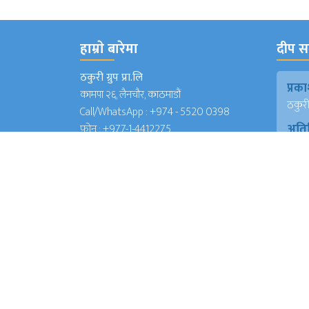
हाम्राे बारेमा
दीप सञ
ठकुरी ग्रुप प्रा.लि
प्र
कामपा २६, लैनचौर, काठमाडौं
ठकुरी ग
Call/WhatsApp :
+974 - 5520 0398
अति
फोन :
+977-1-4412275
सम्
विपिन 
इमेल
(जापा
deepsanchar@gmail.com
प्रमु
info@deepsanchar.com
संवा
अंकि
आयरल
संवा
अंकि