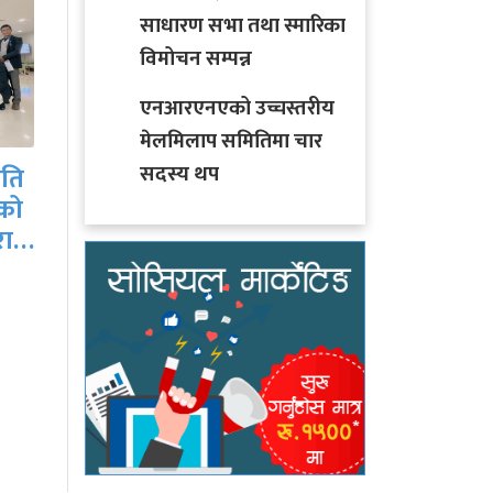
साधारण सभा तथा स्मारिका
विमोचन सम्पन्न
एनआरएनएको उच्चस्तरीय
कर्णाली
युएईमा संविधान दिवस
मेलमिलाप समितिमा चार
यामलाल
तथा राष्ट्रिय दिवस मनाईयो
सदस्य थप
िति
राजीन
को
नेतृत्वमा
ारा…