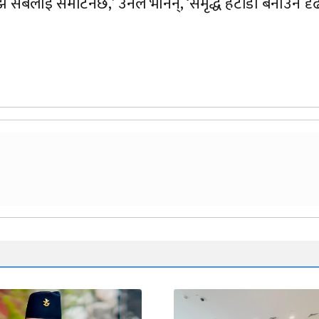
 झैँ सबैलाई समेटिनेछ,’ उनले भनिन्, ‘समृद्ध हेटौंडा बनाउन द