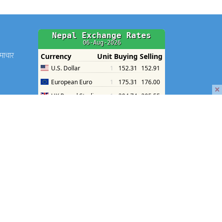
समाचार
×
श
श