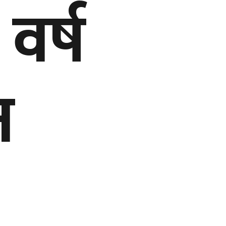
 वर्ष
न