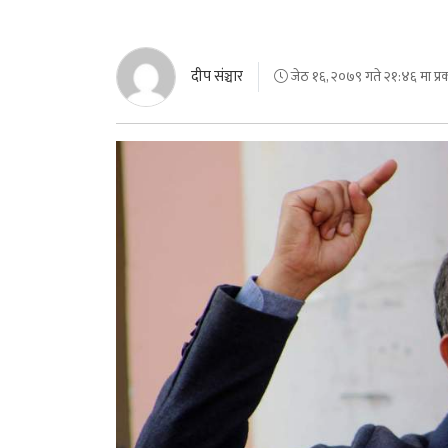
दीप संञ्चार
जेठ १६, २०७९ गते २१:४६ मा प्र