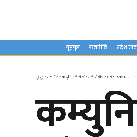
गृहपृष्ठ
राजनीति
प्रदेश ख
गृहपृष्ठ
∕
राजनीति
∕
कम्युनिस्टले झैँ काँग्रेसले यो पाँच वर्ष खेर नफाल्ने गगन थ
कम्युनि