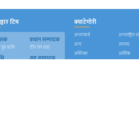
्चार टिम
क्याटेगोरी
अन्तरवार्ता
अन्तराष्ट्रिय 
काशक
प्रधान सम्पादक
अन्य
अपराध
्रुप प्रा.लि
दीप जंग शाह
अमेरिका
आर्थिक
थि
सह सम्पादक
एसिया
कर्णाली प्रदे
पादक
पूर्ण प्रकाश
खत्री
विश्वकर्मा (प्रिया)
कला/साहित्य
क्यानाडा
न)
कविता दाहाल
खेलकुद
गण्डकी प्रदे
ख
युएई संवादाता
गल्फ
ग्लोबल
दाता
सुर्य बहादुर खवास
घुमफिर
जापान
त रावल
धर्म संस्कृति
पत्रपत्रिका
्याण्ड
आईटी
प्रदेश १
प्रदेश २
दाता
रेशम खड्का
त वली
प्रदेश ५
प्रदेश खबर
बाग्मती प्रदेश
बेलायत