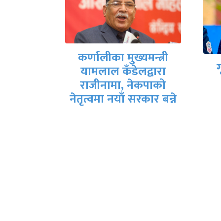
कर्णालीका मुख्यमन्त्री
ान दिवस
ग
यामलाल कँडेलद्वारा
िवस मनाईयो
राजीनामा, नेकपाको
नेतृत्वमा नयाँ सरकार बन्ने