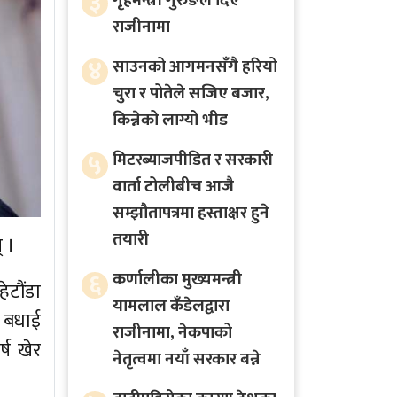
३
गृहमन्त्री गुरुङले दिए
राजीनामा
४
साउनको आगमनसँगै हरियो
चुरा र पोतेले सजिए बजार,
किन्नेको लाग्यो भीड
५
मिटरब्याजपीडित र सरकारी
वार्ता टोलीबीच आजै
सम्झौतापत्रमा हस्ताक्षर हुने
तयारी
् ।
६
कर्णालीका मुख्यमन्त्री
टौंडा
यामलाल कँडेलद्वारा
 बधाई
राजीनामा, नेकपाको
्ष खेर
नेतृत्वमा नयाँ सरकार बन्ने