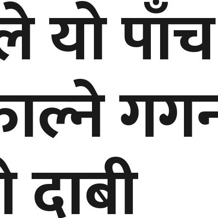
ले यो पाँच
ाल्ने गग
ो दाबी