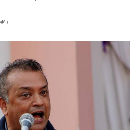
काशित