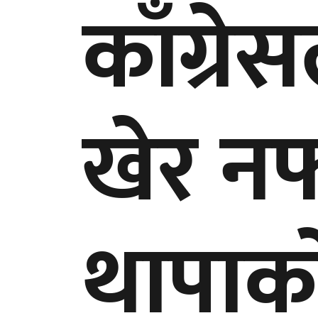
काँग्रेस
खेर नफ
थापाक