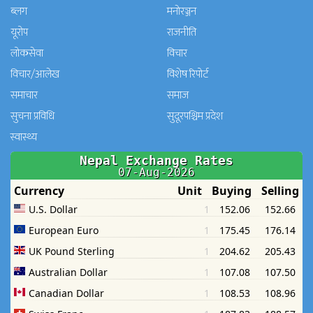
ब्लग
मनाेरञ्जन
यूरोप
राजनीति
लोकसेवा
विचार
विचार/आलेख
विशेष रिपोर्ट
समाचार
समाज
सुचना प्रविधि
सुदूरपश्चिम प्रदेश
स्वास्थ्य