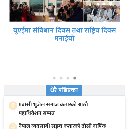
युएईमा संविधान दिवस तथा राष्ट्रिय दिवस
मनाईयो
धेरै पढिएका
१
प्रवासी भुजेल समाज कतारको आठाै
महाधिवेशन सप्पन्न
२
नेपाल व्यवसायी सङ्घ कतारको दोस्रो वार्षिक