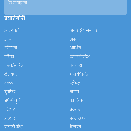
रेशम खड्का
क्याटेगोरी
अन्तरवार्ता
अन्तराष्ट्रिय समाचार
अन्य
अपराध
अमेरिका
आर्थिक
एसिया
कर्णाली प्रदेश
कला/साहित्य
क्यानाडा
खेलकुद
गण्डकी प्रदेश
गल्फ
ग्लोबल
घुमफिर
जापान
धर्म संस्कृति
पत्रपत्रिका
प्रदेश १
प्रदेश २
प्रदेश ५
प्रदेश खबर
बाग्मती प्रदेश
बेलायत