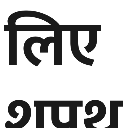
लिए
शपथ