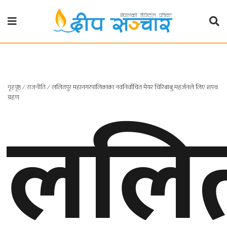
गृहपृष्ठ
राजनीति
गृहपृष्ठ
∕
राजनीति
∕
ललितपुर महानगरपालिकाका नवनिर्वाचित मेयर चिरिबाबु महर्जनले लिए शपथ
प्रदेश
ललित
ग्रहण
खबर
प्रदेश
१
प्रदेश
२
बाग्मती
प्रदेश