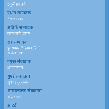
ठकुरी ग्रुप प्रा.लि
प्रधान सम्पादक
दीप जंग शाह
अतिथि सम्पादक
विपिन खत्री (जापान)
सह सम्पादक
पूर्ण प्रकाश विश्वकर्मा (प्रिया)
कविता दाहाल
प्रमुख संवादाता
अंकित रावल
युएई संवादाता
सुर्य बहादुर खवास
आयरल्याण्ड संवादाता
अंकित वली
आईटी