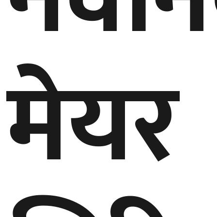
घुमफिर
मेयर
ब्लग
कला/
साहित्य
ग्लोबल
गल्फ
अमेरिका
एसिया
यूरोप