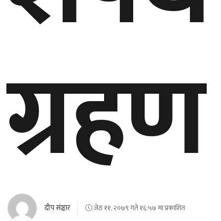
ग्रहण
दीप संञ्चार
जेठ ११, २०७९ गते १६:५७ मा प्रकाशित