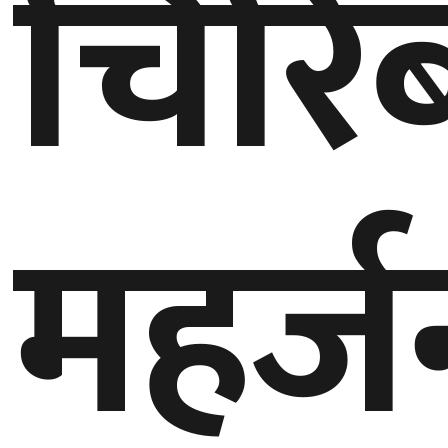
चिरिब
बेलायत
जापान
क्यानाडा
अन्य
महर्ज