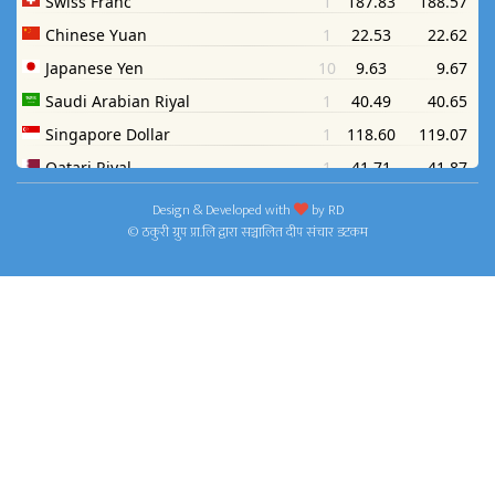
Design & Developed with
by
RD
© ठकुरी ग्रुप प्रा.लि द्वारा सञ्चालित दीप संचार डटकम