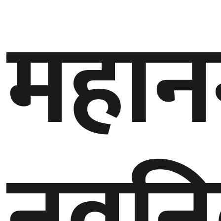
महान
गण्डकी
प्रदेश
प्रदेश
५
कर्णाली
प्रदेश
सुदूरपश्चिम
प्रदेश
नवनिर
समाज
विचार
मनाेरञ्जन
खेलकुद