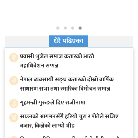
धेरै पढिएका
१
प्रवासी भुजेल समाज कतारको आठाै
महाधिवेशन सप्पन्न
२
नेपाल व्यवसायी सङ्घ कतारको दोस्रो वार्षिक
साधारण सभा तथा स्मारिका विमोचन सम्पन्न
३
गृहमन्त्री गुरुङले दिए राजीनामा
४
साउनको आगमनसँगै हरियो चुरा र पोतेले सजिए
बजार, किन्नेको लाग्यो भीड