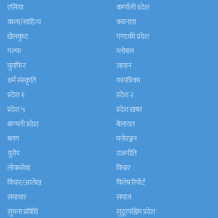
एसिया
कर्णाली प्रदेश
कला/साहित्य
क्यानाडा
खेलकुद
गण्डकी प्रदेश
गल्फ
ग्लोबल
घुमफिर
जापान
धर्म संस्कृति
पत्रपत्रिका
प्रदेश १
प्रदेश २
प्रदेश ५
प्रदेश खबर
बाग्मती प्रदेश
बेलायत
ब्लग
मनाेरञ्जन
यूरोप
राजनीति
लोकसेवा
विचार
विचार/आलेख
विशेष रिपोर्ट
समाचार
समाज
सुचना प्रविधि
सुदूरपश्चिम प्रदेश