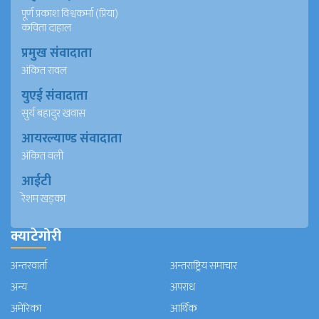
पूर्ण प्रकाश विश्वकर्मा (प्रिया)
कविता दाहाल
प्रमुख संवादाता
अंकित रावल
युएई संवादाता
सुर्य बहादुर खवास
आयरल्याण्ड संवादाता
अंकित वली
आईटी
रेशम खड्का
क्याटेगोरी
अन्तरवार्ता
अन्तराष्ट्रिय समाचार
अन्य
अपराध
अमेरिका
आर्थिक