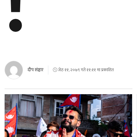
!
बेलायत
जापान
क्यानाडा
अन्य
दीप संञ्चार
जेठ ११, २०७९ गते ११:११ मा प्रकाशित