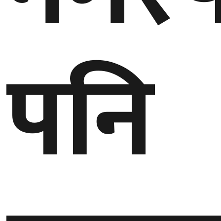
घुमफिर
पनि
ब्लग
कला/
साहित्य
ग्लोबल
गल्फ
अमेरिका
एसिया
यूरोप