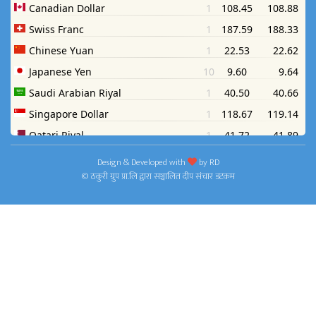
Design & Developed with
by
RD
© ठकुरी ग्रुप प्रा.लि द्वारा सञ्चालित दीप संचार डटकम