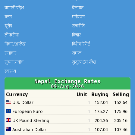
बाग्मती प्रदेश
बेलायत
ब्लग
मनाेरञ्जन
यूरोप
राजनीति
लोकसेवा
विचार
विचार/आलेख
विशेष रिपोर्ट
समाचार
समाज
सुचना प्रविधि
सुदूरपश्चिम प्रदेश
स्वास्थ्य