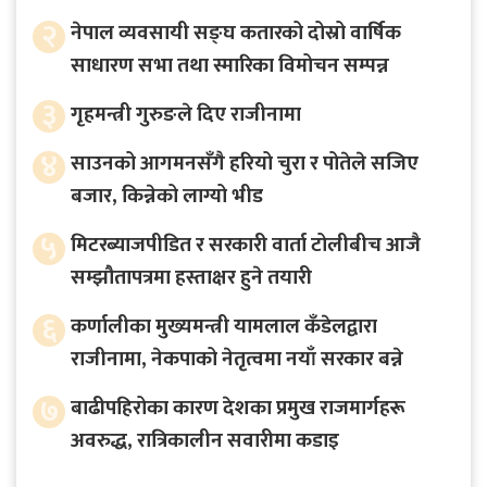
२
नेपाल व्यवसायी सङ्घ कतारको दोस्रो वार्षिक
साधारण सभा तथा स्मारिका विमोचन सम्पन्न
३
गृहमन्त्री गुरुङले दिए राजीनामा
४
साउनको आगमनसँगै हरियो चुरा र पोतेले सजिए
बजार, किन्नेको लाग्यो भीड
५
मिटरब्याजपीडित र सरकारी वार्ता टोलीबीच आजै
सम्झौतापत्रमा हस्ताक्षर हुने तयारी
६
कर्णालीका मुख्यमन्त्री यामलाल कँडेलद्वारा
राजीनामा, नेकपाको नेतृत्वमा नयाँ सरकार बन्ने
७
बाढीपहिरोका कारण देशका प्रमुख राजमार्गहरू
अवरुद्ध, रात्रिकालीन सवारीमा कडाइ