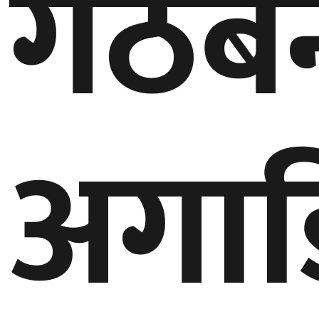
गठबन
बेलायत
जापान
क्यानाडा
अगाड
अन्य