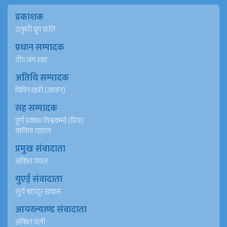
प्रकाशक
ठकुरी ग्रुप प्रा.लि
प्रधान सम्पादक
दीप जंग शाह
अतिथि सम्पादक
विपिन खत्री (जापान)
सह सम्पादक
पूर्ण प्रकाश विश्वकर्मा (प्रिया)
कविता दाहाल
प्रमुख संवादाता
अंकित रावल
युएई संवादाता
सुर्य बहादुर खवास
आयरल्याण्ड संवादाता
अंकित वली