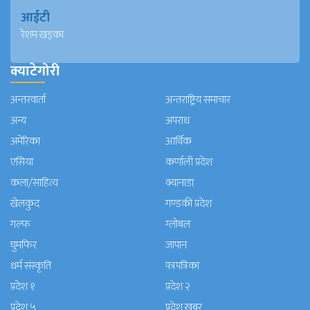
आईटी
रेशम खड्का
क्याटेगोरी
अन्तरवार्ता
अन्तराष्ट्रिय समाचार
अन्य
अपराध
अमेरिका
आर्थिक
एसिया
कर्णाली प्रदेश
कला/साहित्य
क्यानाडा
खेलकुद
गण्डकी प्रदेश
गल्फ
ग्लोबल
घुमफिर
जापान
धर्म संस्कृति
पत्रपत्रिका
प्रदेश १
प्रदेश २
प्रदेश ५
प्रदेश खबर