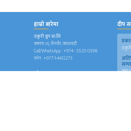
हाम्राे बारेमा
दीप सञ
ठकुरी ग्रुप प्रा.लि
प्र
कामपा २६, लैनचौर, काठमाडौं
ठकुरी ग
Call/WhatsApp :
+974 - 5520 0398
अति
फोन :
+977-1-4412275
सम्
विपिन 
इमेल
(जापा
deepsanchar@gmail.com
प्रमु
info@deepsanchar.com
संवा
अंकि
आयरल
संवा
अंकि