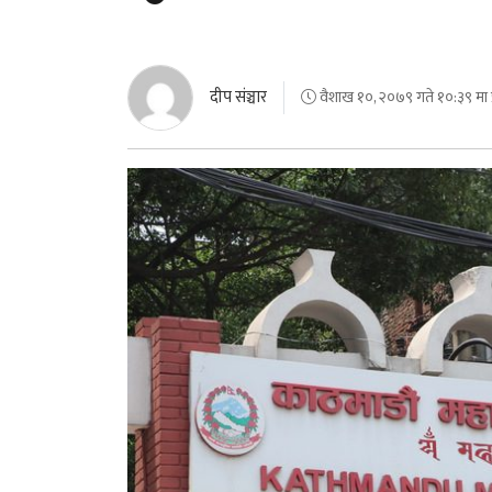
दीप संञ्चार
वैशाख १०, २०७९ गते १०:३९ मा 