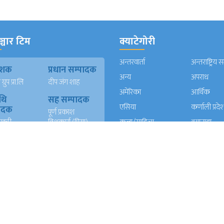
्चार टिम
क्याटेगोरी
अन्तरवार्ता
अन्तराष्ट्रिय 
काशक
प्रधान सम्पादक
अन्य
अपराध
्रुप प्रा.लि
दीप जंग शाह
अमेरिका
आर्थिक
थि
सह सम्पादक
एसिया
कर्णाली प्रदे
पादक
पूर्ण प्रकाश
खत्री
विश्वकर्मा (प्रिया)
कला/साहित्य
क्यानाडा
न)
कविता दाहाल
खेलकुद
गण्डकी प्रदे
ख
युएई संवादाता
गल्फ
ग्लोबल
दाता
सुर्य बहादुर खवास
घुमफिर
जापान
त रावल
धर्म संस्कृति
पत्रपत्रिका
्याण्ड
आईटी
प्रदेश १
प्रदेश २
दाता
रेशम खड्का
त वली
प्रदेश ५
प्रदेश खबर