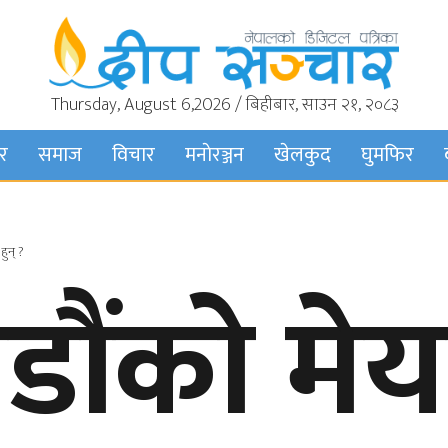
Thursday, August 6,2026 / बिहीबार, साउन २१, २०८३
बर
समाज
विचार
मनाेरञ्जन
खेलकुद
घुमफिर
ुन् ?
डौंको मे