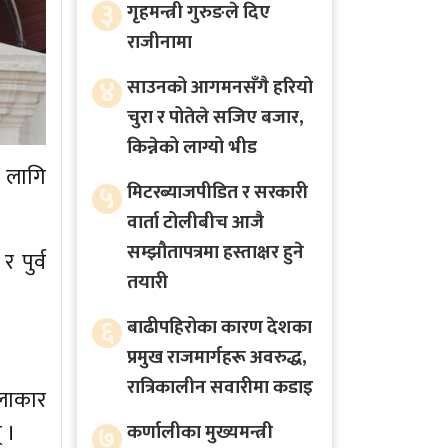
३
गृहमन्त्री गुरुङले दिए
राजीनामा
४
साउनको आगमनसँगै हरियो
चुरा र पोतेले सजिए बजार,
किन्नेको लाग्यो भीड
 लागि
५
मिटरब्याजपीडित र सरकारी
वार्ता टोलीबीच आजै
सम्झौतापत्रमा हस्ताक्षर हुने
 पुर्व
तयारी
६
बाढीपहिरोका कारण देशका
प्रमुख राजमार्गहरू अवरुद्ध,
रात्रिकालीन सवारीमा कडाइ
कलाकार
 ।
७
कर्णालीका मुख्यमन्त्री