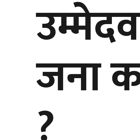
उम्मेदव
जना क
?