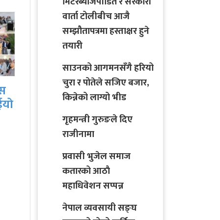
मिटरब्याजपीडित र सरकारी
वार्ता टोलीबीच आजै
सम्झौतापत्रमा हस्ताक्षर हुने
तयारी
साउनको आगमनसँगै हरियो
चुरा र पोतेले सजिए बजार,
कर्णालीका मुख्यमन्त्री
वस
गृहमन्त
किन्नेको लाग्यो भीड
यामलाल कँडेलद्वारा
ईयो
र
राजीनामा, नेकपाको
गृहमन्त्री गुरुङले दिए
नेतृत्वमा नयाँ सरकार बन्ने
राजीनामा
प्रवासी भुजेल समाज
कतारको आठाै
महाधिवेशन सप्पन्न
नेपाल व्यवसायी सङ्घ