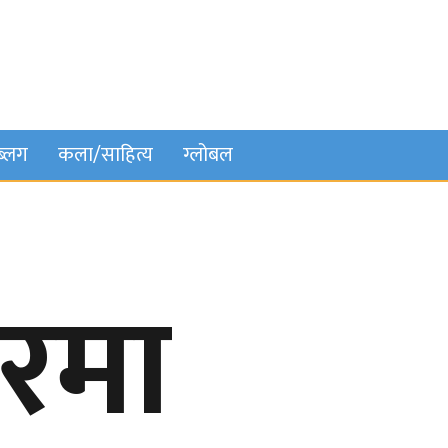
ब्लग
कला/साहित्य
ग्लोबल
यरमा