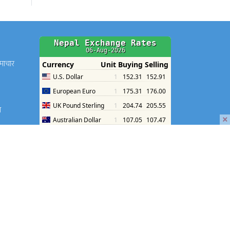
समाचार
श
×
श