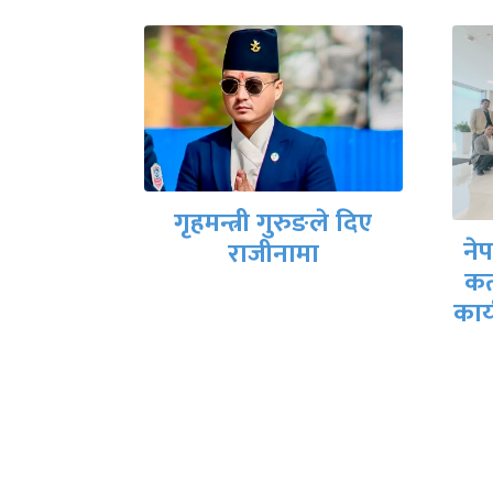
यमन्त्री
गृहमन्त्री गुरुङले दिए
द्वारा
ने
राजीनामा
ेकपाको
कत
रकार बन्ने
कार्