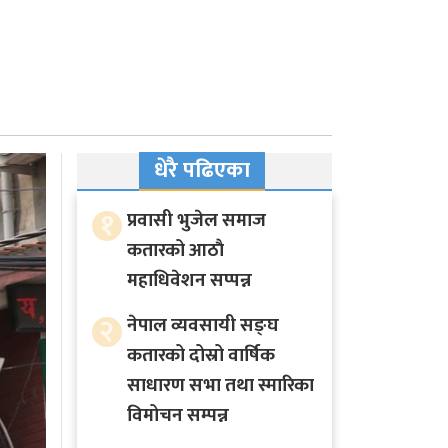
धेरै पढिएका
१
प्रवासी भुजेल समाज
कतारको आठाै
महाधिवेशन सप्पन्न
२
नेपाल व्यवसायी सङ्घ
कतारको दोस्रो वार्षिक
साधारण सभा तथा स्मारिका
विमोचन सम्पन्न