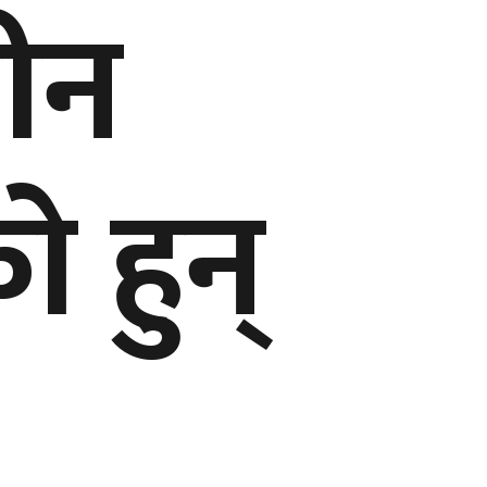
तीन
 हुन्