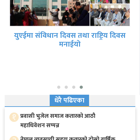
युएईमा संविधान दिवस तथा राष्ट्रिय दिवस
मनाईयो
धेरै पढिएका
१
प्रवासी भुजेल समाज कतारको आठाै
महाधिवेशन सप्पन्न
नेपाल व्यवसायी सङ्घ कतारको दोस्रो वार्षिक