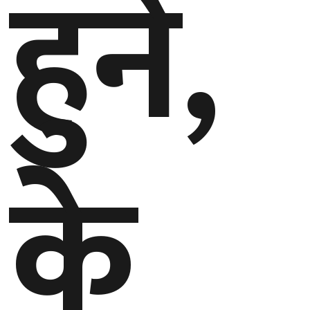
हुने,
के