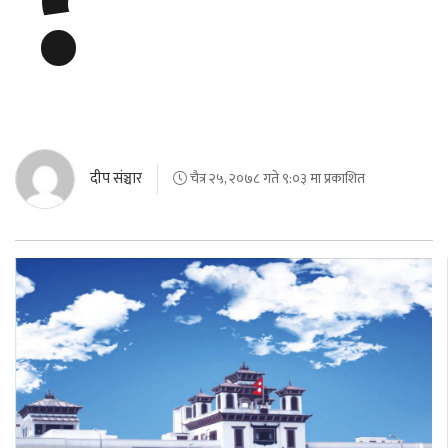
दीप संञ्चार
चैत्र २५, २०७८ गते ९:०३ मा प्रकाशित