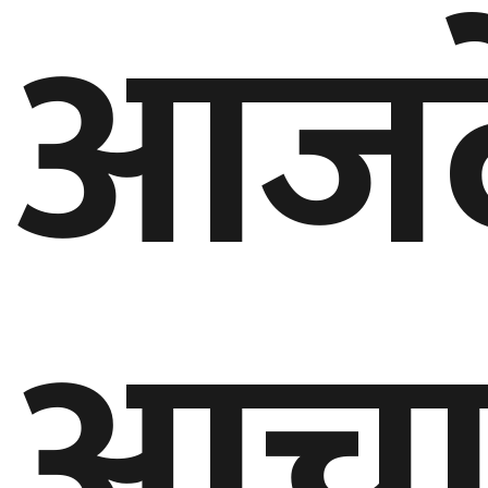
आजद
बेलायत
जापान
क्यानाडा
अन्य
आचा