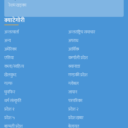
रेशम खड्का
क्याटेगोरी
अन्तरवार्ता
अन्तराष्ट्रिय समाचार
अन्य
अपराध
अमेरिका
आर्थिक
एसिया
कर्णाली प्रदेश
कला/साहित्य
क्यानाडा
खेलकुद
गण्डकी प्रदेश
गल्फ
ग्लोबल
घुमफिर
जापान
धर्म संस्कृति
पत्रपत्रिका
प्रदेश १
प्रदेश २
प्रदेश ५
प्रदेश खबर
बाग्मती प्रदेश
बेलायत