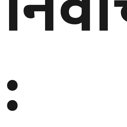
निर्व
घुमफिर
ब्लग
:
कला/
साहित्य
ग्लोबल
गल्फ
अमेरिका
एसिया
यूरोप