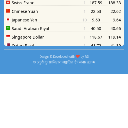
Design & Developed with
by
RD
© ठकुरी ग्रुप प्रा.लि द्वारा सञ्चालित दीप संचार डटकम