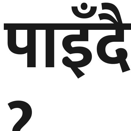
पाइँद
?