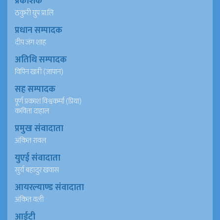
प्रकाशक
ठकुरी ग्रुप प्रा.लि
प्रधान सम्पादक
दीप जंग शाह
अतिथि सम्पादक
विपिन खत्री (जापान)
सह सम्पादक
पूर्ण प्रकाश विश्वकर्मा (प्रिया)
कविता दाहाल
प्रमुख संवादाता
अंकित रावल
युएई संवादाता
सुर्य बहादुर खवास
आयरल्याण्ड संवादाता
अंकित वली
आईटी