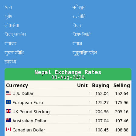
ब्लग
मनाेरञ्जन
यूरोप
राजनीति
लोकसेवा
विचार
विचार/आलेख
विशेष रिपोर्ट
समाचार
समाज
सुचना प्रविधि
सुदूरपश्चिम प्रदेश
स्वास्थ्य