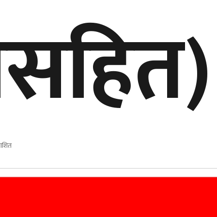
ीसहित)
काशित