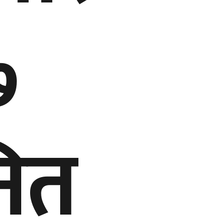
७
नित