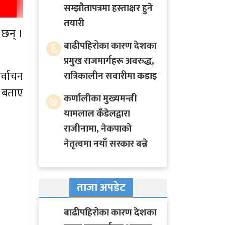
सम्झौतापत्रमा हस्ताक्षर हुने
तयारी
 छन् ।
६
बाढीपहिरोका कारण देशका
प्रमुख राजमार्गहरू अवरुद्ध,
र्वाचन
रात्रिकालीन सवारीमा कडाइ
ल बताए
७
कर्णालीका मुख्यमन्त्री
यामलाल कँडेलद्वारा
राजीनामा, नेकपाको
नेतृत्वमा नयाँ सरकार बन्ने
ताजा अपडेट
बाढीपहिरोका कारण देशका