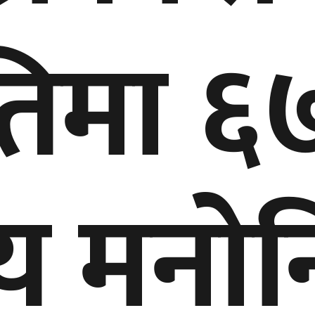
िमा ६
य मनो