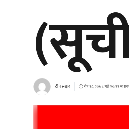
(सूच
दीप संञ्चार
चैत्र १८, २०७८ गते २०:११ मा प्र