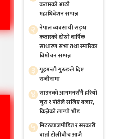
कतारको आठाै
महाधिवेशन सप्पन्न
२
नेपाल व्यवसायी सङ्घ
कतारको दोस्रो वार्षिक
साधारण सभा तथा स्मारिका
विमोचन सम्पन्न
३
गृहमन्त्री गुरुङले दिए
राजीनामा
४
साउनको आगमनसँगै हरियो
चुरा र पोतेले सजिए बजार,
किन्नेको लाग्यो भीड
५
मिटरब्याजपीडित र सरकारी
वार्ता टोलीबीच आजै