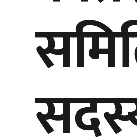
समित
सदस्