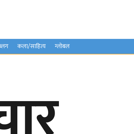
ब्लग
कला/साहित्य
ग्लोबल
रचार