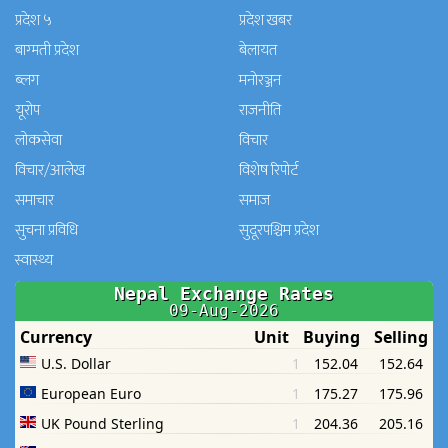
प्रदेश ५
प्रदेश खबर
बाग्मती प्रदेश
बेलायत
ब्लग
मनाेरञ्जन
यूरोप
राजनीति
लोकसेवा
विचार
विचार/आलेख
विशेष रिपोर्ट
समाचार
समाज
सुचना प्रविधि
सुदूरपश्चिम प्रदेश
स्वास्थ्य