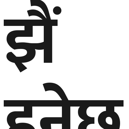
झैं
हुनेछ