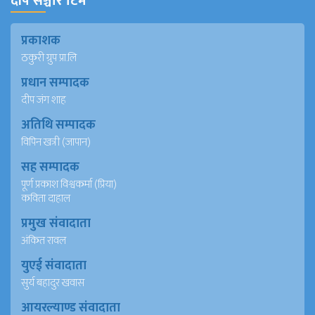
दीप सञ्चार टिम
प्रकाशक
ठकुरी ग्रुप प्रा.लि
प्रधान सम्पादक
दीप जंग शाह
अतिथि सम्पादक
विपिन खत्री (जापान)
सह सम्पादक
पूर्ण प्रकाश विश्वकर्मा (प्रिया)
कविता दाहाल
प्रमुख संवादाता
अंकित रावल
युएई संवादाता
सुर्य बहादुर खवास
आयरल्याण्ड संवादाता