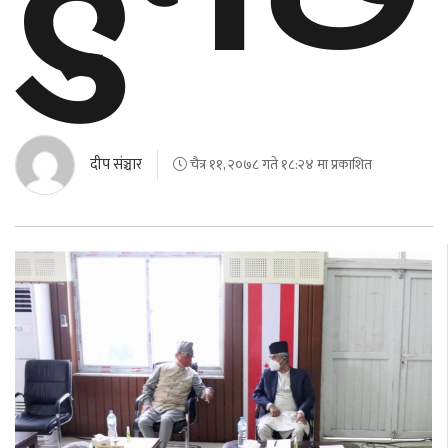
दीप संञ्चार
चैत्र ११, २०७८ गते १८:२४ मा प्रकाशित