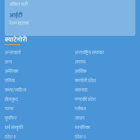
अंकित वली
आईटी
रेशम खड्का
क्याटेगोरी
अन्तरवार्ता
अन्तराष्ट्रिय समाचार
अन्य
अपराध
अमेरिका
आर्थिक
एसिया
कर्णाली प्रदेश
कला/साहित्य
क्यानाडा
खेलकुद
गण्डकी प्रदेश
गल्फ
ग्लोबल
घुमफिर
जापान
धर्म संस्कृति
पत्रपत्रिका
प्रदेश १
प्रदेश २