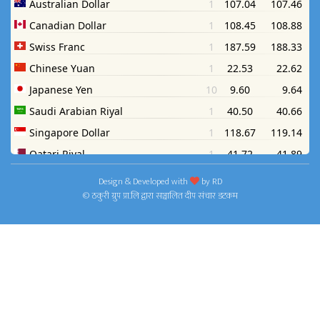
Design & Developed with
by
RD
© ठकुरी ग्रुप प्रा.लि द्वारा सञ्चालित दीप संचार डटकम