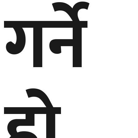
गर्ने
बेलायत
जापान
क्यानाडा
अन्य
हो