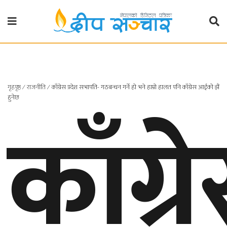
गृहपृष्ठ
राजनीति
गृहपृष्ठ
∕
राजनीति
∕
काँग्रेस प्रदेश सभापति- गठबन्धन गर्ने हो भने हाम्रो हालत पनि काँग्रेस आईको झैं
प्रदेश
काँग्र
हुनेछ
खबर
प्रदेश
१
प्रदेश
२
बाग्मती
प्रदेश