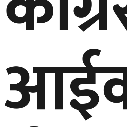
काँग्र
आई