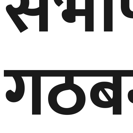
सभा
घुमफिर
ब्लग
गठबन
कला/
साहित्य
ग्लोबल
गल्फ
अमेरिका
एसिया
यूरोप