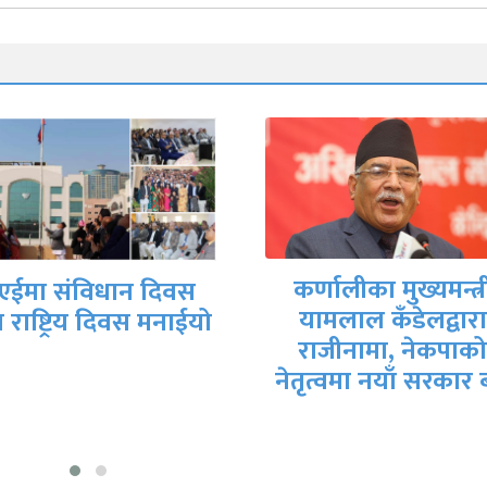
र्णालीका मुख्यमन्त्री
गृहमन्त्री गुरुङले दि
यामलाल कँडेलद्वारा
राजीनामा
राजीनामा, नेकपाको
ृत्वमा नयाँ सरकार बन्ने