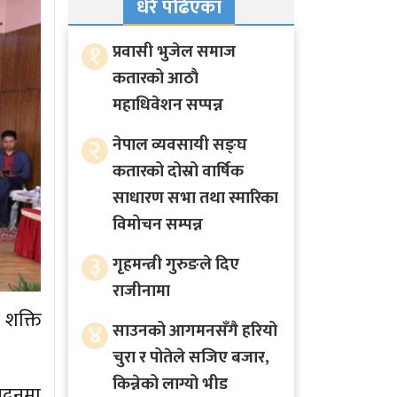
धेरै पढिएका
१
प्रवासी भुजेल समाज
कतारको आठाै
महाधिवेशन सप्पन्न
२
नेपाल व्यवसायी सङ्घ
कतारको दोस्रो वार्षिक
साधारण सभा तथा स्मारिका
विमोचन सम्पन्न
३
गृहमन्त्री गुरुङले दिए
राजीनामा
 शक्ति
४
साउनको आगमनसँगै हरियो
चुरा र पोतेले सजिए बजार,
किन्नेको लाग्यो भीड
वेदनमा