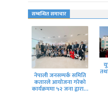
सम्बन्धित समाचार
क
युएईमा संविधान दिवस
तथा राष्ट्रिय दिवस मनाईयो
्क समिति
ा गरेको
नेत
ना द्वारा…