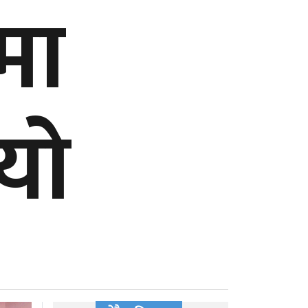
मा
ियो