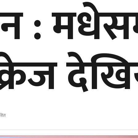
ेदन : मधेस
क्रेज देख
ाशित