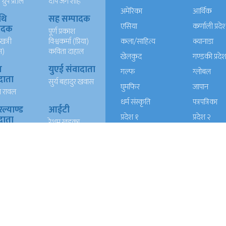
्रुप प्रा.लि
दीप जंग शाह
अमेरिका
आर्थिक
थि
सह सम्पादक
एसिया
कर्णाली प्रदे
पादक
पूर्ण प्रकाश
खत्री
विश्वकर्मा (प्रिया)
कला/साहित्य
क्यानाडा
न)
कविता दाहाल
खेलकुद
गण्डकी प्रदे
ख
युएई संवादाता
गल्फ
ग्लोबल
दाता
सुर्य बहादुर खवास
घुमफिर
जापान
त रावल
धर्म संस्कृति
पत्रपत्रिका
्याण्ड
आईटी
प्रदेश १
प्रदेश २
दाता
रेशम खड्का
त वली
प्रदेश ५
प्रदेश खबर
बाग्मती प्रदेश
बेलायत
ब्लग
मनाेरञ्जन
यूरोप
राजनीति
लोकसेवा
विचार
विचार/आलेख
विशेष रिपोर्ट
समाचार
समाज