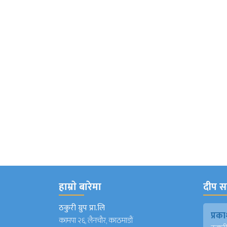
हाम्राे बारेमा
दीप सञ
ठकुरी ग्रुप प्रा.लि
प्र
कामपा २६, लैनचौर, काठमाडौं