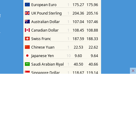
श
श
×