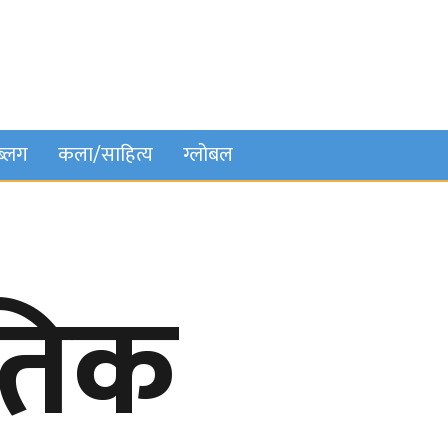
ब्लग
कला/साहित्य
ग्लोबल
तिक