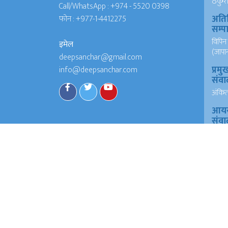
ठकुरी ग
Call/WhatsApp :
+974 - 5520 0398
अति
फोन :
+977-1-4412275
सम्
विपिन 
इमेल
(जापा
deepsanchar@gmail.com
प्रमु
info@deepsanchar.com
संवा
अंकि
आयरल
संवा
अंकि