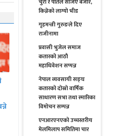
चुरा र पोतेले सजिए बजार,
किन्नेको लाग्यो भीड
गृहमन्त्री गुरुङले दिए
राजीनामा
प्रवासी भुजेल समाज
कतारको आठाै
महाधिवेशन सप्पन्न
नेपाल व्यवसायी सङ्घ
ए
कतारको दोस्रो वार्षिक
नेपाली जनसम्पर्क समिति
साधारण सभा तथा स्मारिका
कतारले आयोजना गरेको
विमोचन सम्पन्न
कार्यक्रममा ५२ जना द्वारा…
एनआरएनएको उच्चस्तरीय
मेलमिलाप समितिमा चार