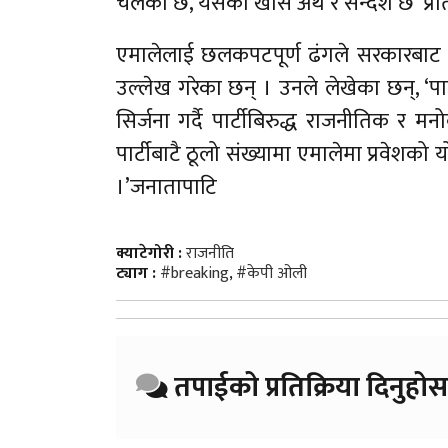
चलेको छ, यसको खास अर्थ र सन्देश छ’ प्र
एमालेलाई छलकपटपूर्ण ढंगले सरकारबाट व
उल्लेख गरेका छन् । उनले लेखेका छन्, ‘पार्
सिर्जना गर्दै पार्टीबिरुद्ध राजनीतिक र 
पार्टीबाटै ठूलो संख्यामा एमालेमा प्रवेशक
।’जनातापाटि
क्याटेगोरी :
राजनीति
ट्याग :
#breaking
,
#केपी ओली
तपाईको प्रतिक्रिया दिनुहोस