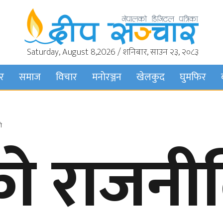
Saturday, August 8,2026 / शनिबार, साउन २३, २०८३
बर
समाज
विचार
मनाेरञ्जन
खेलकुद
घुमफिर
ो
ो राजनी