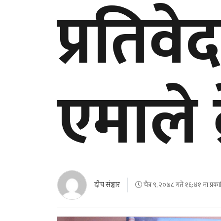
प्रतिव
एमाले 
दीप संञ्चार
चैत्र ९, २०७८ गते १६:४१ मा प्रक