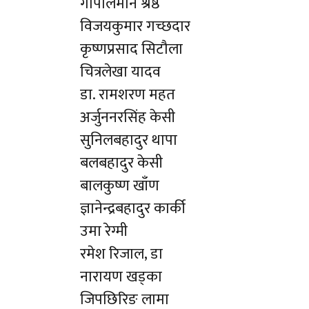
गोपालमान श्रेष्ठ
विजयकुमार गच्छदार
कृष्णप्रसाद सिटौला
चित्रलेखा यादव
डा. रामशरण महत
अर्जुननरसिंह केसी
सुनिलबहादुर थापा
बलबहादुर केसी
बालकुष्ण खाँण
ज्ञानेन्द्रबहादुर कार्की
उमा रेग्मी
रमेश रिजाल, डा
नारायण खड्का
जिपछिरिङ लामा