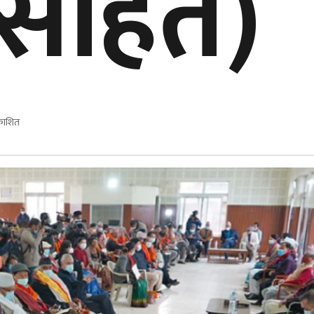
ीसहित)
रकाशित