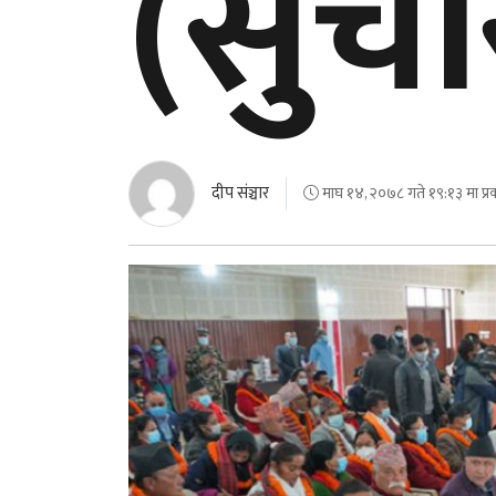
(सुच
दीप संञ्चार
माघ १४, २०७८ गते १९:१३ मा प्