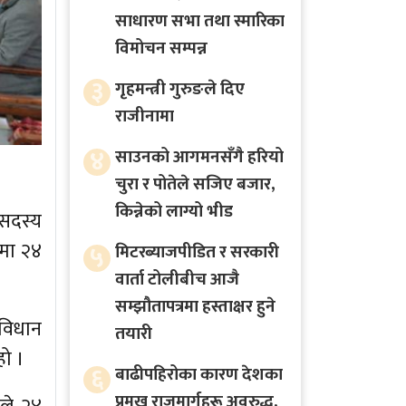
साधारण सभा तथा स्मारिका
विमोचन सम्पन्न
३
गृहमन्त्री गुरुङले दिए
राजीनामा
४
साउनको आगमनसँगै हरियो
चुरा र पोतेले सजिए बजार,
किन्नेको लाग्यो भीड
 सदस्य
कमा २४
५
मिटरब्याजपीडित र सरकारी
वार्ता टोलीबीच आजै
सम्झौतापत्रमा हस्ताक्षर हुने
विधान
तयारी
ो ।
६
बाढीपहिरोका कारण देशका
प्रमुख राजमार्गहरू अवरुद्ध,