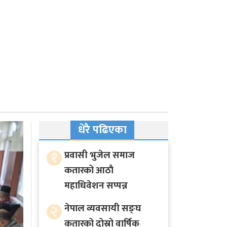
धेरै पढिएका
१
प्रवासी भुजेल समाज
कतारको आठाै
महाधिवेशन सप्पन्न
२
नेपाल व्यवसायी सङ्घ
कतारको दोस्रो वार्षिक