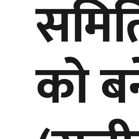
समित
को बन