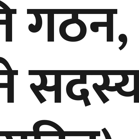
ि गठन,
े सदस्य