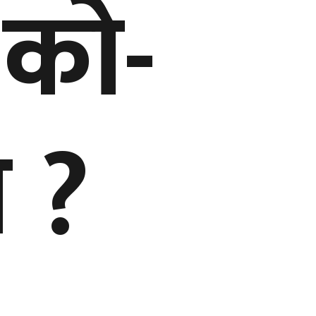
 को-
 ?