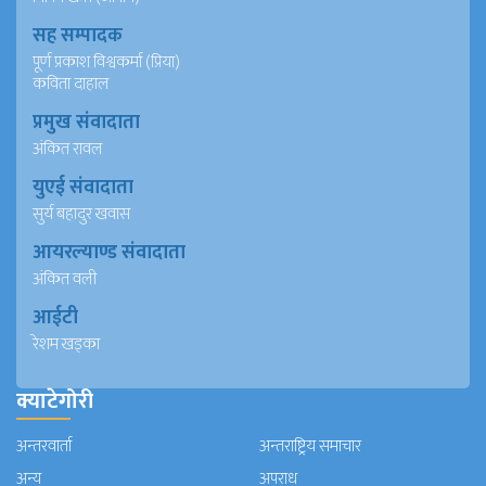
सह सम्पादक
पूर्ण प्रकाश विश्वकर्मा (प्रिया)
कविता दाहाल
प्रमुख संवादाता
अंकित रावल
युएई संवादाता
सुर्य बहादुर खवास
आयरल्याण्ड संवादाता
अंकित वली
आईटी
रेशम खड्का
क्याटेगोरी
अन्तरवार्ता
अन्तराष्ट्रिय समाचार
अन्य
अपराध