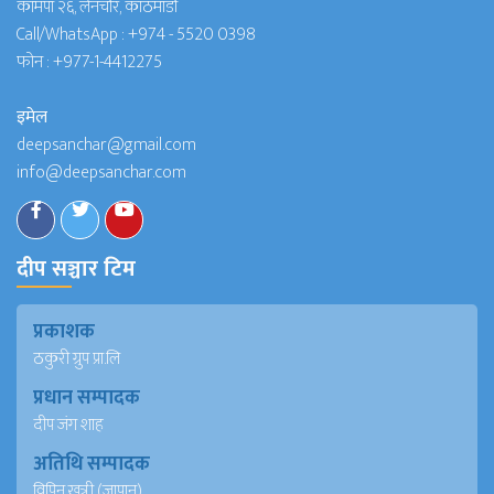
कामपा २६, लैनचौर, काठमाडौं
Call/WhatsApp :
+974 - 5520 0398
फोन :
+977-1-4412275
इमेल
deepsanchar@gmail.com
info@deepsanchar.com
दीप सञ्चार टिम
प्रकाशक
ठकुरी ग्रुप प्रा.लि
प्रधान सम्पादक
दीप जंग शाह
अतिथि सम्पादक
विपिन खत्री (जापान)