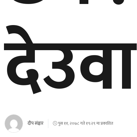
देउवा
दीप संञ्चार
पुस ११, २०७८ गते १९:२९ मा प्रकाशित