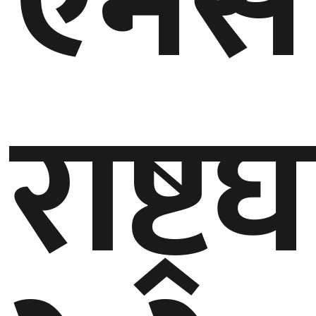
एमस
घुमफिर
ब्लग
राष्ट्
कला/
साहित्य
ग्लोबल
गल्फ
अमेरिका
एसिया
यूरोप