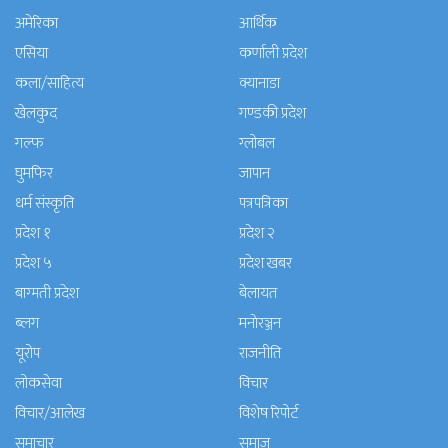
अमेरिका
आर्थिक
एसिया
कर्णाली प्रदेश
कला/साहित्य
क्यानाडा
खेलकुद
गण्डकी प्रदेश
गल्फ
ग्लोबल
घुमफिर
जापान
धर्म संस्कृति
पत्रपत्रिका
प्रदेश १
प्रदेश २
प्रदेश ५
प्रदेश खबर
बाग्मती प्रदेश
बेलायत
ब्लग
मनाेरञ्जन
यूरोप
राजनीति
लोकसेवा
विचार
विचार/आलेख
विशेष रिपोर्ट
समाचार
समाज