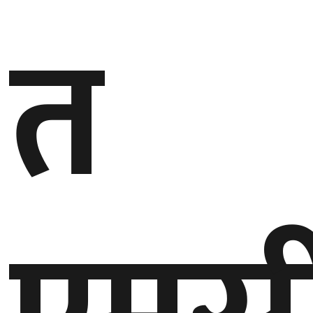
त
गण्डकी
प्रदेश
प्रदेश
५
कर्णाली
प्रदेश
सुदूरपश्चिम
प्रदेश
समाज
विचार
मनाेरञ्जन
खेलकुद