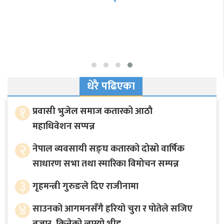
धेरै पढिएका
१
प्रवासी भुजेल समाज कतारको आठाै
महाधिवेशन सप्पन्न
२
नेपाल व्यवसायी सङ्घ कतारको दोस्रो वार्षिक
साधारण सभा तथा स्मारिका विमोचन सम्पन्न
३
गृहमन्त्री गुरुङले दिए राजीनामा
४
साउनको आगमनसँगै हरियो चुरा र पोतेले सजिए
बजार, किन्नेको लाग्यो भीड