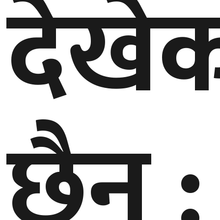
देखे
बेलायत
जापान
क्यानाडा
अन्य
छैन :