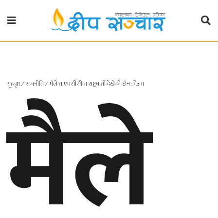
गृहपृष्ठ
राजनीति
मैले
गृहपृष्ठ
∕
राजनीति
∕
मैले त एमसीसीमा राष्ट्रघाती देखेको छैन : देउवा
प्रदेश
खबर
प्रदेश
१
प्रदेश
२
बाग्मती
प्रदेश