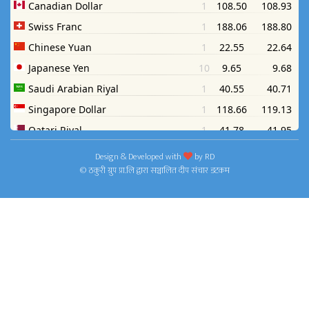
Design & Developed with
by
RD
© ठकुरी ग्रुप प्रा.लि द्वारा सञ्चालित दीप संचार डटकम