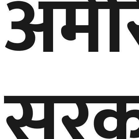
अमेर
सरक