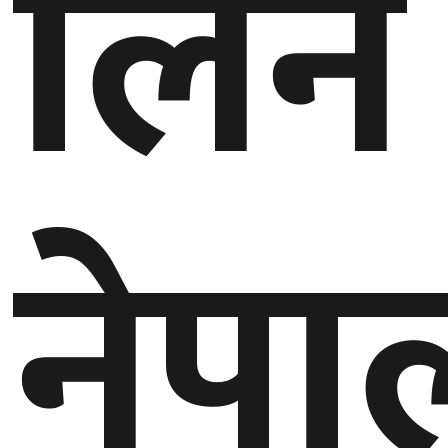
लिन
घुमफिर
ब्लग
कला/
साहित्य
नेपा
ग्लोबल
गल्फ
अमेरिका
एसिया
यूरोप