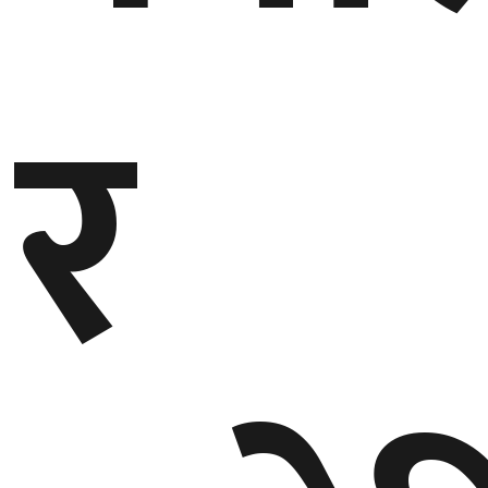
बेलायत
र
जापान
क्यानाडा
अन्य