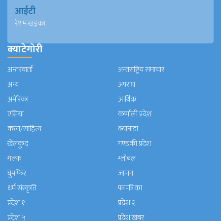
आईटी
रेशम खड्का
क्याटेगोरी
अन्तरवार्ता
अन्तराष्ट्रिय समाचार
अन्य
अपराध
अमेरिका
आर्थिक
एसिया
कर्णाली प्रदेश
कला/साहित्य
क्यानाडा
खेलकुद
गण्डकी प्रदेश
गल्फ
ग्लोबल
घुमफिर
जापान
धर्म संस्कृति
पत्रपत्रिका
प्रदेश १
प्रदेश २
प्रदेश ५
प्रदेश खबर