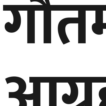
गौत
आग्र