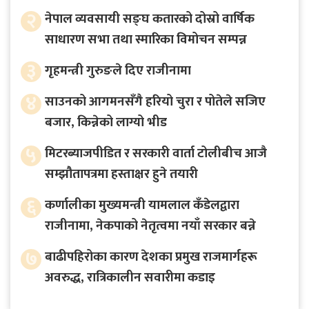
२
नेपाल व्यवसायी सङ्घ कतारको दोस्रो वार्षिक
साधारण सभा तथा स्मारिका विमोचन सम्पन्न
३
गृहमन्त्री गुरुङले दिए राजीनामा
४
साउनको आगमनसँगै हरियो चुरा र पोतेले सजिए
बजार, किन्नेको लाग्यो भीड
५
मिटरब्याजपीडित र सरकारी वार्ता टोलीबीच आजै
सम्झौतापत्रमा हस्ताक्षर हुने तयारी
६
कर्णालीका मुख्यमन्त्री यामलाल कँडेलद्वारा
राजीनामा, नेकपाको नेतृत्वमा नयाँ सरकार बन्ने
७
बाढीपहिरोका कारण देशका प्रमुख राजमार्गहरू
अवरुद्ध, रात्रिकालीन सवारीमा कडाइ