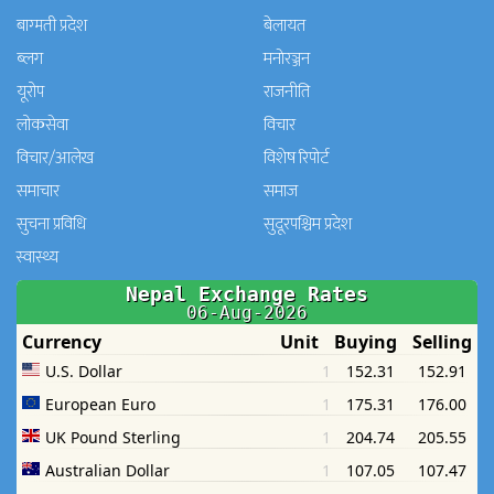
बाग्मती प्रदेश
बेलायत
ब्लग
मनाेरञ्जन
यूरोप
राजनीति
लोकसेवा
विचार
विचार/आलेख
विशेष रिपोर्ट
समाचार
समाज
सुचना प्रविधि
सुदूरपश्चिम प्रदेश
स्वास्थ्य