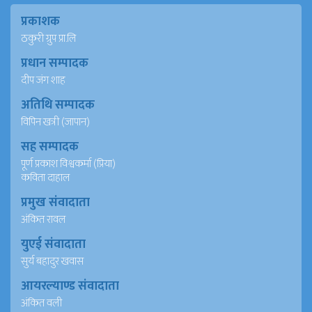
प्रकाशक
ठकुरी ग्रुप प्रा.लि
प्रधान सम्पादक
दीप जंग शाह
अतिथि सम्पादक
विपिन खत्री (जापान)
सह सम्पादक
पूर्ण प्रकाश विश्वकर्मा (प्रिया)
कविता दाहाल
प्रमुख संवादाता
अंकित रावल
युएई संवादाता
सुर्य बहादुर खवास
आयरल्याण्ड संवादाता
अंकित वली