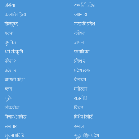
एसिया
कर्णाली प्रदेश
कला/साहित्य
क्यानाडा
खेलकुद
गण्डकी प्रदेश
गल्फ
ग्लोबल
घुमफिर
जापान
धर्म संस्कृति
पत्रपत्रिका
प्रदेश १
प्रदेश २
प्रदेश ५
प्रदेश खबर
बाग्मती प्रदेश
बेलायत
ब्लग
मनाेरञ्जन
यूरोप
राजनीति
लोकसेवा
विचार
विचार/आलेख
विशेष रिपोर्ट
समाचार
समाज
सुचना प्रविधि
सुदूरपश्चिम प्रदेश