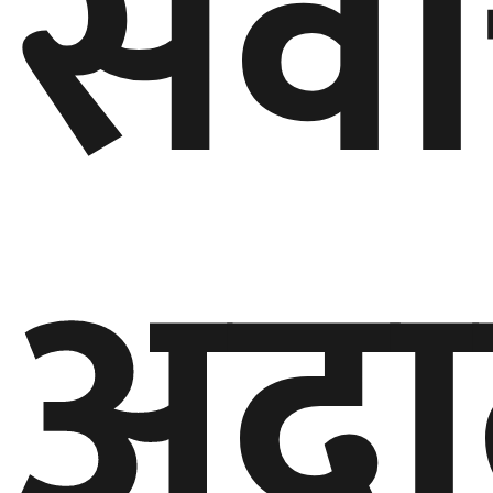
सर्वो
अद