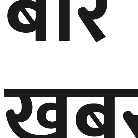
बारे
बेलायत
जापान
क्यानाडा
खब
अन्य