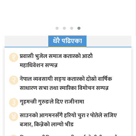
धेरै पढिएका
१
प्रवासी भुजेल समाज कतारको आठाै
महाधिवेशन सप्पन्न
२
नेपाल व्यवसायी सङ्घ कतारको दोस्रो वार्षिक
साधारण सभा तथा स्मारिका विमोचन सम्पन्न
३
गृहमन्त्री गुरुङले दिए राजीनामा
४
साउनको आगमनसँगै हरियो चुरा र पोतेले सजिए
बजार, किन्नेको लाग्यो भीड