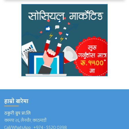
हाम्राे बारेमा
ठकुरी ग्रुप प्रा.लि
कामपा २६, लैनचौर, काठमाडौं
Call/WhatsApp :
+974 - 5520 0398