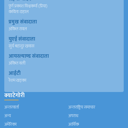
पूर्ण प्रकाश विश्वकर्मा (प्रिया)
कविता दाहाल
प्रमुख संवादाता
अंकित रावल
युएई संवादाता
सुर्य बहादुर खवास
आयरल्याण्ड संवादाता
अंकित वली
आईटी
रेशम खड्का
क्याटेगोरी
अन्तरवार्ता
अन्तराष्ट्रिय समाचार
अन्य
अपराध
अमेरिका
आर्थिक