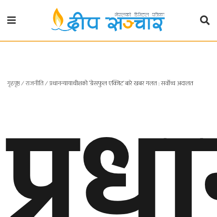
गृहपृष्ठ
राजनीति
प्र
गृहपृष्ठ
∕
राजनीति
∕
प्रधानन्यायाधीशको ‘ग्रेसफुल एक्जिट’ बारे खबर गलत : सर्वोच्च अदालत
प्रदेश
खबर
प्रदेश
१
प्रदेश
२
बाग्मती
प्रदेश