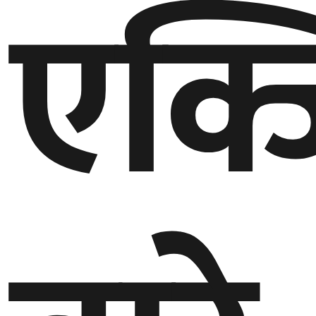
एक्ज
घुमफिर
ब्लग
कला/
साहित्य
ग्लोबल
गल्फ
अमेरिका
एसिया
यूरोप