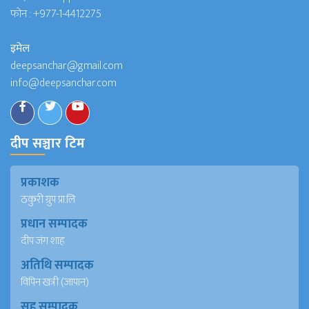
फोन :
+977-1-4412275
इमेल
deepsanchar@gmail.com
info@deepsanchar.com
दीप सञ्चार टिम
प्रकाशक
ठकुरी ग्रुप प्रा.लि
प्रधान सम्पादक
दीप जंग शाह
अतिथि सम्पादक
विपिन खत्री (जापान)
सह सम्पादक