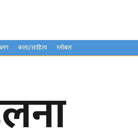
ब्लग
कला/साहित्य
ग्लोबल
ेलना