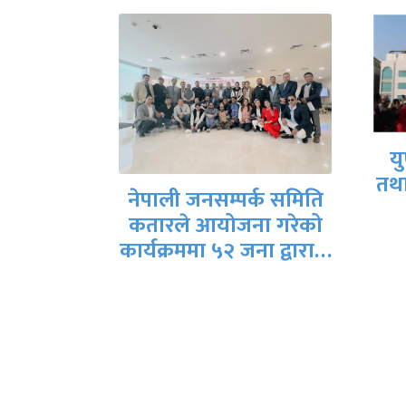
क
युएईमा संविधान दिवस
तथा राष्ट्रिय दिवस मनाईयो
्क समिति
ा गरेको
नेत
ना द्वारा…