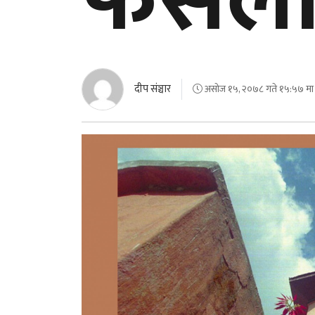
फैसल
दीप संञ्चार
असोज १५, २०७८ गते १५:५७ मा 