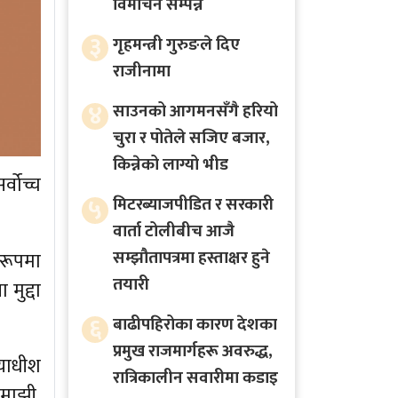
विमोचन सम्पन्न
३
गृहमन्त्री गुरुङले दिए
राजीनामा
४
साउनको आगमनसँगै हरियो
चुरा र पोतेले सजिए बजार,
किन्नेको लाग्यो भीड
्वोच्च
५
मिटरब्याजपीडित र सरकारी
वार्ता टोलीबीच आजै
सम्झौतापत्रमा हस्ताक्षर हुने
 रूपमा
तयारी
मुद्दा
६
बाढीपहिरोका कारण देशका
प्रमुख राजमार्गहरू अवरुद्ध,
ायाधीश
रात्रिकालीन सवारीमा कडाइ
यमाझी,