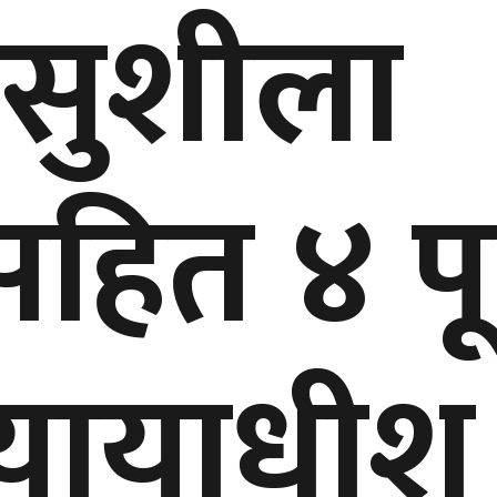
ा सुशीला
हित ४ पूर
न्यायाधीश