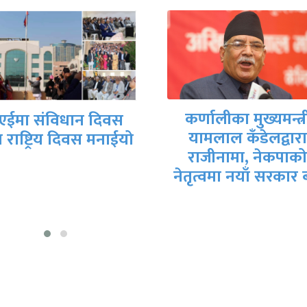
र्णालीका मुख्यमन्त्री
गृहमन्त्री गुरुङले दि
यामलाल कँडेलद्वारा
राजीनामा
राजीनामा, नेकपाको
ृत्वमा नयाँ सरकार बन्ने