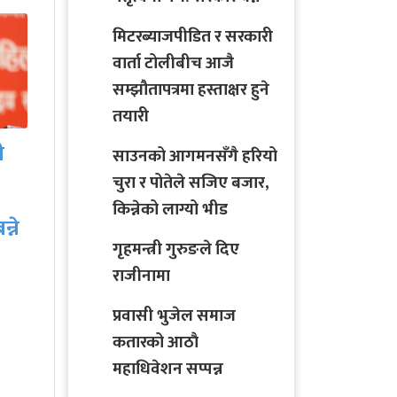
मिटरब्याजपीडित र सरकारी
वार्ता टोलीबीच आजै
सम्झौतापत्रमा हस्ताक्षर हुने
तयारी
साउनको आगमनसँगै हरियो
ए
चुरा र पोतेले सजिए बजार,
नेपाली जनसम्पर्क समिति
किन्नेको लाग्यो भीड
कतारले आयोजना गरेको
कार्यक्रममा ५२ जना द्वारा…
गृहमन्त्री गुरुङले दिए
राजीनामा
प्रवासी भुजेल समाज
कतारको आठाै
महाधिवेशन सप्पन्न