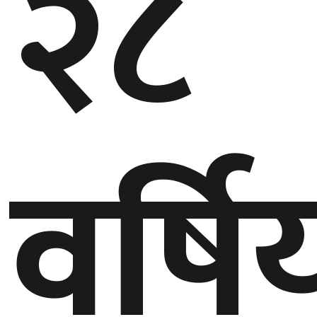
२८
वर्षि