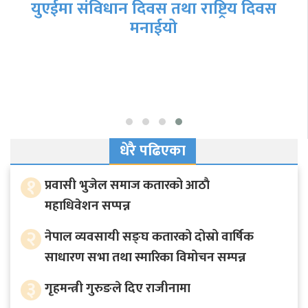
युएईमा संविधान दिवस तथा राष्ट्रिय दिवस
मनाईयो
धेरै पढिएका
१
प्रवासी भुजेल समाज कतारको आठाै
महाधिवेशन सप्पन्न
२
नेपाल व्यवसायी सङ्घ कतारको दोस्रो वार्षिक
साधारण सभा तथा स्मारिका विमोचन सम्पन्न
३
गृहमन्त्री गुरुङले दिए राजीनामा