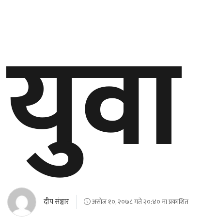
युवा
दीप संञ्चार
असोज १०, २०७८ गते २०:४० मा प्रकाशित