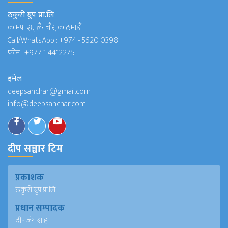
ठकुरी ग्रुप प्रा.लि
कामपा २६, लैनचौर, काठमाडौं
Call/WhatsApp :
+974 - 5520 0398
फोन :
+977-1-4412275
इमेल
deepsanchar@gmail.com
info@deepsanchar.com
दीप सञ्चार टिम
प्रकाशक
ठकुरी ग्रुप प्रा.लि
प्रधान सम्पादक
दीप जंग शाह