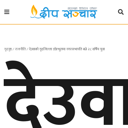
गृहपृष्ठ
राजनीति
देउव
गृहपृष्ठ
∕
राजनीति
∕
देउवाको गृहजिल्ला डडेल्धुरामा नगरसभापति बन्ने २८ वर्षिय युवा
प्रदेश
खबर
प्रदेश
१
प्रदेश
२
बाग्मती
प्रदेश