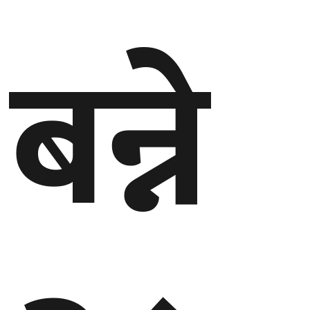
बेलायत
बन्ने
जापान
क्यानाडा
अन्य