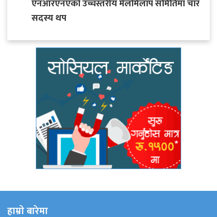
एनआरएनएको उच्चस्तरीय मेलमिलाप समितिमा चार
सदस्य थप
हाम्राे बारेमा