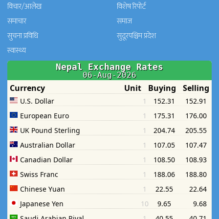
विचार/आलेख
विशेष रिपोर्ट
समाचार
समाज
सुचना प्रविधि
सुदूरपश्चिम प्रदेश
स्वास्थ्य