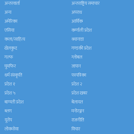
अन्तरवार्ता
अन्तराष्ट्रिय समाचार
अन्य
अपराध
अमेरिका
आर्थिक
एसिया
कर्णाली प्रदेश
कला/साहित्य
क्यानाडा
खेलकुद
गण्डकी प्रदेश
गल्फ
ग्लोबल
घुमफिर
जापान
धर्म संस्कृति
पत्रपत्रिका
प्रदेश १
प्रदेश २
प्रदेश ५
प्रदेश खबर
बाग्मती प्रदेश
बेलायत
ब्लग
मनाेरञ्जन
यूरोप
राजनीति
लोकसेवा
विचार