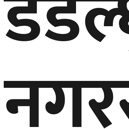
डडेल्
घुमफिर
ब्लग
कला/
साहित्य
नगर
ग्लोबल
गल्फ
अमेरिका
एसिया
यूरोप