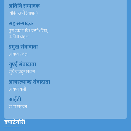
अतिथि सम्पादक
विपिन खत्री (जापान)
सह सम्पादक
पूर्ण प्रकाश विश्वकर्मा (प्रिया)
कविता दाहाल
प्रमुख संवादाता
अंकित रावल
युएई संवादाता
सुर्य बहादुर खवास
आयरल्याण्ड संवादाता
अंकित वली
आईटी
रेशम खड्का
क्याटेगोरी