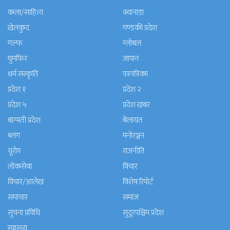
कला/साहित्य
क्यानाडा
खेलकुद
गण्डकी प्रदेश
गल्फ
ग्लोबल
घुमफिर
जापान
धर्म संस्कृति
पत्रपत्रिका
प्रदेश १
प्रदेश २
प्रदेश ५
प्रदेश खबर
बाग्मती प्रदेश
बेलायत
ब्लग
मनाेरञ्जन
यूरोप
राजनीति
लोकसेवा
विचार
विचार/आलेख
विशेष रिपोर्ट
समाचार
समाज
सुचना प्रविधि
सुदूरपश्चिम प्रदेश
स्वास्थ्य