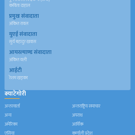
कविता दाहाल
प्रमुख संवादाता
अंकित रावल
युएई संवादाता
सुर्य बहादुर खवास
आयरल्याण्ड संवादाता
अंकित वली
आईटी
रेशम खड्का
क्याटेगोरी
अन्तरवार्ता
अन्तराष्ट्रिय समाचार
अन्य
अपराध
अमेरिका
आर्थिक
एसिया
कर्णाली प्रदेश