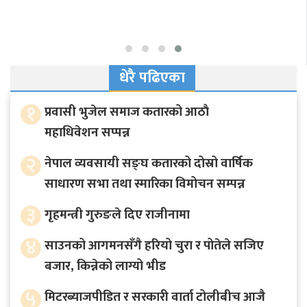
धेरै पढिएका
१
प्रवासी भुजेल समाज कतारको आठाै
महाधिवेशन सप्पन्न
२
नेपाल व्यवसायी सङ्घ कतारको दोस्रो वार्षिक
साधारण सभा तथा स्मारिका विमोचन सम्पन्न
३
गृहमन्त्री गुरुङले दिए राजीनामा
४
साउनको आगमनसँगै हरियो चुरा र पोतेले सजिए
बजार, किन्नेको लाग्यो भीड
५
मिटरब्याजपीडित र सरकारी वार्ता टोलीबीच आजै