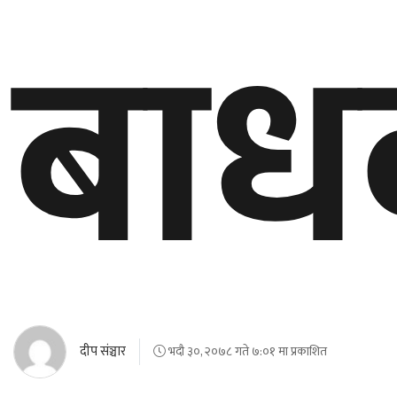
बा
दीप संञ्चार
भदौ ३०, २०७८ गते ७:०१ मा प्रकाशित