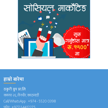
हाम्राे बारेमा
ठकुरी ग्रुप प्रा.लि
कामपा २६, लैनचौर, काठमाडौं
Call/WhatsApp :
+974 - 5520 0398
फोन :
+977-1-4412275