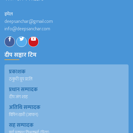
इमेल
deepsanchar@gmail.com
info@deepsanchar.com
दीप सञ्चार टिम
प्रकाशक
ठकुरी ग्रुप प्रा.लि
प्रधान सम्पादक
दीप जंग शाह
अतिथि सम्पादक
विपिन खत्री (जापान)
सह सम्पादक
पूर्ण प्रकाश विश्वकर्मा (प्रिया)