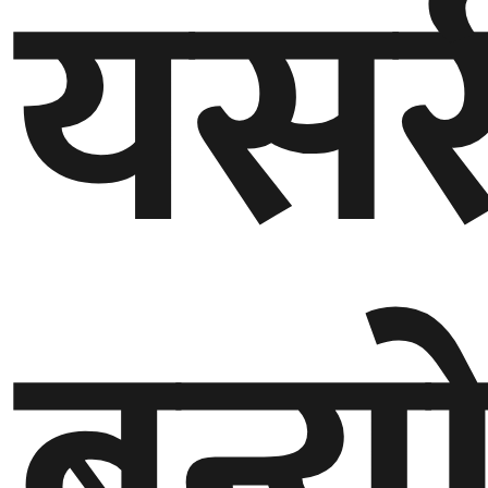
यसर
घुमफिर
ब्लग
कला/
साहित्य
ग्लोबल
बन्य
गल्फ
अमेरिका
एसिया
यूरोप