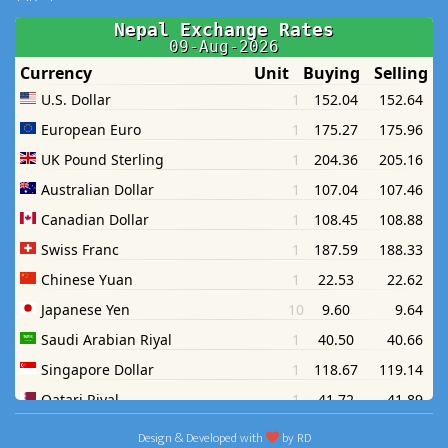
Design & Developed with
by
RD