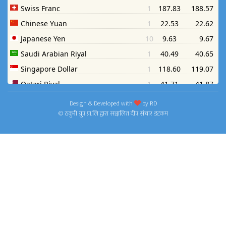
Design & Developed with
by
RD
© ठकुरी ग्रुप प्रा.लि द्वारा सञ्चालित दीप संचार डटकम