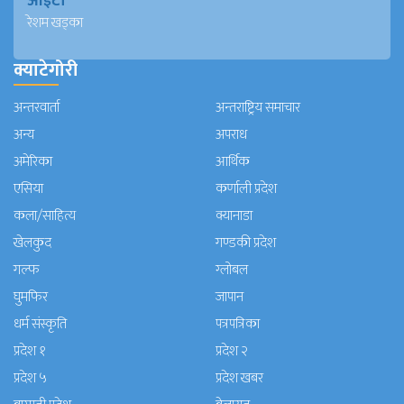
आईटी
रेशम खड्का
क्याटेगोरी
अन्तरवार्ता
अन्तराष्ट्रिय समाचार
अन्य
अपराध
अमेरिका
आर्थिक
एसिया
कर्णाली प्रदेश
कला/साहित्य
क्यानाडा
खेलकुद
गण्डकी प्रदेश
गल्फ
ग्लोबल
घुमफिर
जापान
धर्म संस्कृति
पत्रपत्रिका
प्रदेश १
प्रदेश २
प्रदेश ५
प्रदेश खबर