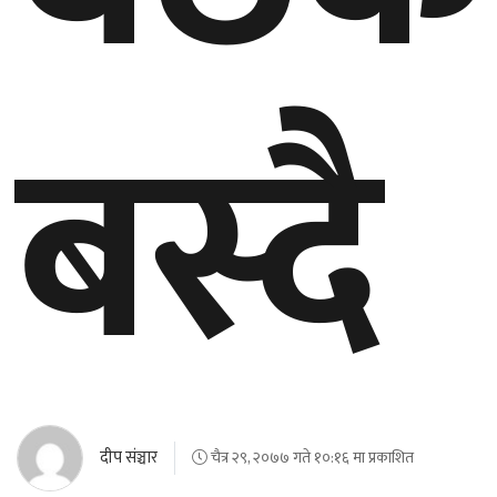
घुमफिर
बस्दै
ब्लग
कला/
साहित्य
ग्लोबल
गल्फ
अमेरिका
एसिया
दीप संञ्चार
चैत्र २९, २०७७ गते १०:१६ मा प्रकाशित
यूरोप