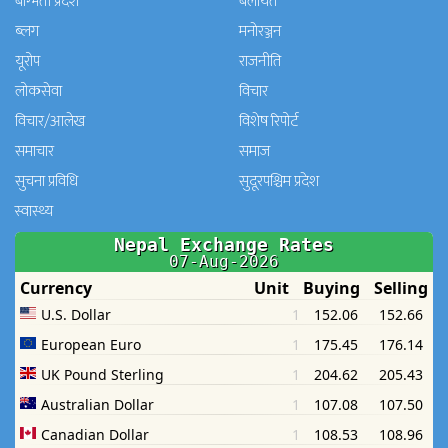
बाग्मती प्रदेश
बेलायत
ब्लग
मनाेरञ्जन
यूरोप
राजनीति
लोकसेवा
विचार
विचार/आलेख
विशेष रिपोर्ट
समाचार
समाज
सुचना प्रविधि
सुदूरपश्चिम प्रदेश
स्वास्थ्य