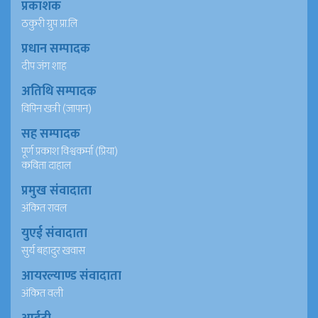
प्रकाशक
ठकुरी ग्रुप प्रा.लि
प्रधान सम्पादक
दीप जंग शाह
अतिथि सम्पादक
विपिन खत्री (जापान)
सह सम्पादक
पूर्ण प्रकाश विश्वकर्मा (प्रिया)
कविता दाहाल
प्रमुख संवादाता
अंकित रावल
युएई संवादाता
सुर्य बहादुर खवास
आयरल्याण्ड संवादाता
अंकित वली