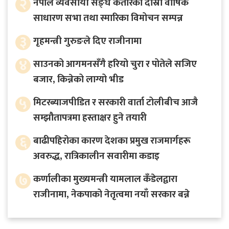
२
नेपाल व्यवसायी सङ्घ कतारको दोस्रो वार्षिक
साधारण सभा तथा स्मारिका विमोचन सम्पन्न
३
गृहमन्त्री गुरुङले दिए राजीनामा
४
साउनको आगमनसँगै हरियो चुरा र पोतेले सजिए
बजार, किन्नेको लाग्यो भीड
५
मिटरब्याजपीडित र सरकारी वार्ता टोलीबीच आजै
सम्झौतापत्रमा हस्ताक्षर हुने तयारी
६
बाढीपहिरोका कारण देशका प्रमुख राजमार्गहरू
अवरुद्ध, रात्रिकालीन सवारीमा कडाइ
७
कर्णालीका मुख्यमन्त्री यामलाल कँडेलद्वारा
राजीनामा, नेकपाको नेतृत्वमा नयाँ सरकार बन्ने