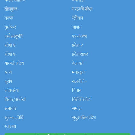
कला/साहित्य
क्यानाडा
खेलकुद
गण्डकी प्रदेश
गल्फ
ग्लोबल
घुमफिर
जापान
धर्म संस्कृति
पत्रपत्रिका
प्रदेश १
प्रदेश २
प्रदेश ५
प्रदेश खबर
बाग्मती प्रदेश
बेलायत
ब्लग
मनाेरञ्जन
यूरोप
राजनीति
लोकसेवा
विचार
विचार/आलेख
विशेष रिपोर्ट
समाचार
समाज
सुचना प्रविधि
सुदूरपश्चिम प्रदेश
स्वास्थ्य