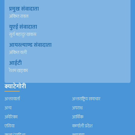
प्रमुख संवादाता
अंकित रावल
युएई संवादाता
सुर्य बहादुर खवास
आयरल्याण्ड संवादाता
अंकित वली
आईटी
रेशम खड्का
क्याटेगोरी
अन्तरवार्ता
अन्तराष्ट्रिय समाचार
अन्य
अपराध
अमेरिका
आर्थिक
एसिया
कर्णाली प्रदेश