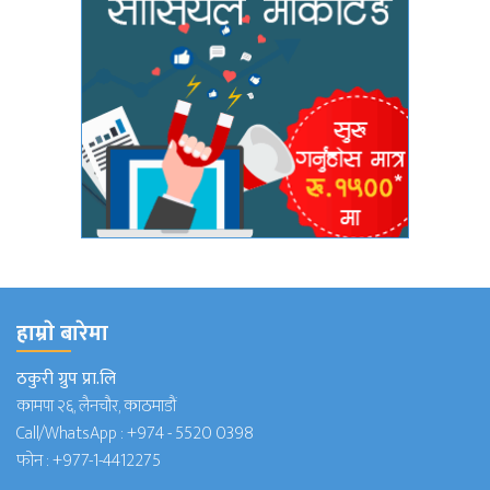
हाम्राे बारेमा
ठकुरी ग्रुप प्रा.लि
कामपा २६, लैनचौर, काठमाडौं
Call/WhatsApp :
+974 - 5520 0398
फोन :
+977-1-4412275