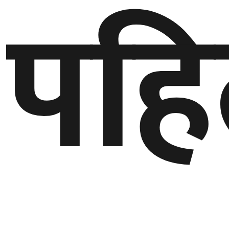
पहि
बेलायत
जापान
क्यानाडा
अन्य