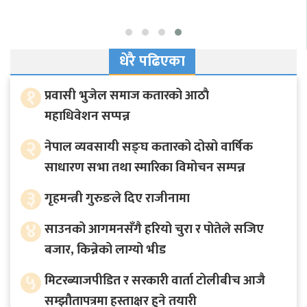
धेरै पढिएका
१
प्रवासी भुजेल समाज कतारको आठाै
महाधिवेशन सप्पन्न
२
नेपाल व्यवसायी सङ्घ कतारको दोस्रो वार्षिक
साधारण सभा तथा स्मारिका विमोचन सम्पन्न
३
गृहमन्त्री गुरुङले दिए राजीनामा
४
साउनको आगमनसँगै हरियो चुरा र पोतेले सजिए
बजार, किन्नेको लाग्यो भीड
५
मिटरब्याजपीडित र सरकारी वार्ता टोलीबीच आजै
सम्झौतापत्रमा हस्ताक्षर हुने तयारी