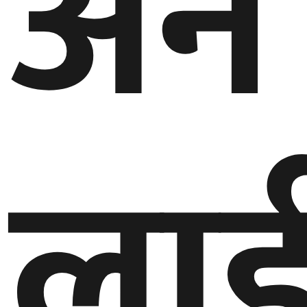
अन
ला