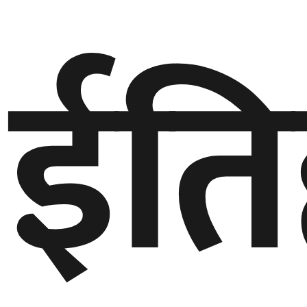
ईति
घुमफिर
ब्लग
कला/
साहित्य
ग्लोबल
गल्फ
अमेरिका
एसिया
यूरोप