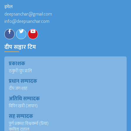
इमेल
deepsanchar@gmail.com
info@deepsanchar.com
दीप सञ्चार टिम
प्रकाशक
ठकुरी ग्रुप प्रा.लि
प्रधान सम्पादक
दीप जंग शाह
अतिथि सम्पादक
विपिन खत्री (जापान)
सह सम्पादक
पूर्ण प्रकाश विश्वकर्मा (प्रिया)
कविता दाहाल