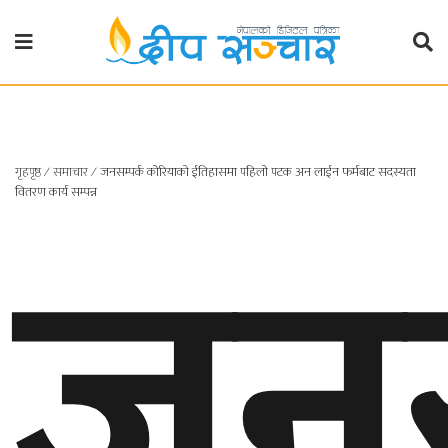
गृहपृष्ठ
राजनीति
जनस
गृहपृष्ठ
∕
समाचार
∕
जनसम्पर्क कोरियाको ईतिहासमा पहिलो पटक अन लाईन फर्मबाट सदस्यता
प्रदेश
वितरण कार्य सम्पन्न
खबर
प्रदेश
१
प्रदेश
२
बाग्मती
प्रदेश