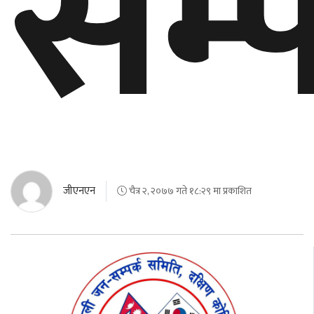
सम्प
जीएनएन
चैत्र २, २०७७ गते १८:२९ मा प्रकाशित