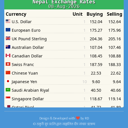
Design & Developed with
by
RD
© ठकुरी ग्रुप प्रा.लि द्वारा सञ्चालित दीप संचार डटकम