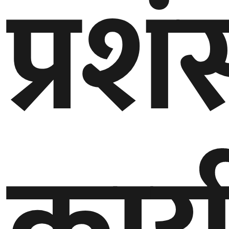
प्रश
घुमफिर
ब्लग
कला/
साहित्य
ग्लोबल
गल्फ
अमेरिका
एसिया
यूरोप