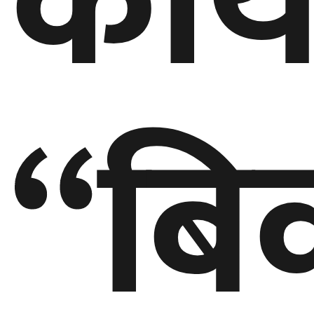
कार्
बेलायत
जापान
क्यानाडा
“बि
अन्य