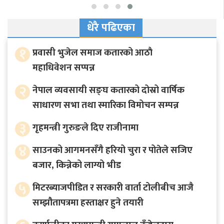
धेरै पढिएका
१
प्रवासी भुजेल समाज कतारको आठाै
महाधिवेशन सप्पन्न
२
नेपाल व्यवसायी सङ्घ कतारको दोस्रो वार्षिक
साधारण सभा तथा स्मारिका विमोचन सम्पन्न
३
गृहमन्त्री गुरुङले दिए राजीनामा
४
साउनको आगमनसँगै हरियो चुरा र पोतेले सजिए
बजार, किन्नेको लाग्यो भीड
५
मिटरब्याजपीडित र सरकारी वार्ता टोलीबीच आजै
सम्झौतापत्रमा हस्ताक्षर हुने तयारी