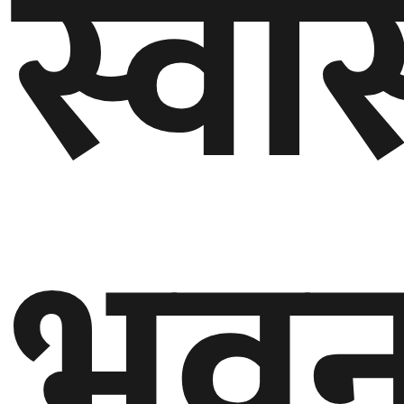
स्वास
भव