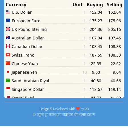
Design & Developed with
by
RD
© ठकुरी ग्रुप प्रा.लि द्वारा सञ्चालित दीप संचार डटकम