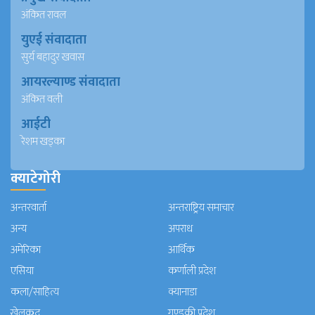
अंकित रावल
युएई संवादाता
सुर्य बहादुर खवास
आयरल्याण्ड संवादाता
अंकित वली
आईटी
रेशम खड्का
क्याटेगोरी
अन्तरवार्ता
अन्तराष्ट्रिय समाचार
अन्य
अपराध
अमेरिका
आर्थिक
एसिया
कर्णाली प्रदेश
कला/साहित्य
क्यानाडा
खेलकुद
गण्डकी प्रदेश