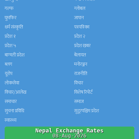
गल्फ
ग्लोबल
घुमफिर
जापान
धर्म संस्कृति
पत्रपत्रिका
प्रदेश १
प्रदेश २
प्रदेश ५
प्रदेश खबर
बाग्मती प्रदेश
बेलायत
ब्लग
मनाेरञ्जन
यूरोप
राजनीति
लोकसेवा
विचार
विचार/आलेख
विशेष रिपोर्ट
समाचार
समाज
सुचना प्रविधि
सुदूरपश्चिम प्रदेश
स्वास्थ्य