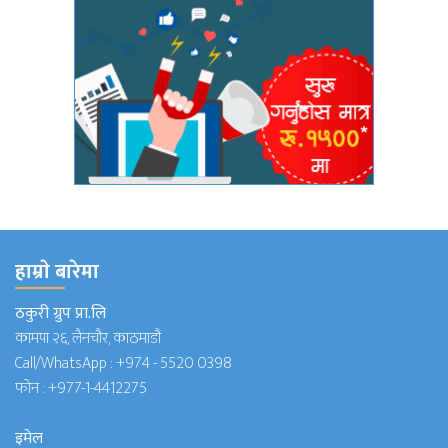
हाम्राे बारेमा
ठकुरी ग्रुप प्रा.लि
कामपा २६, लैनचौर, काठमाडौं
Call/WhatsApp :
+974 - 5520 0398
फोन :
+977-1-4412275
इमेल