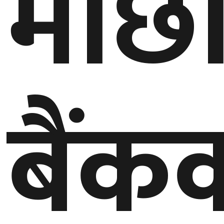
माछापु
घुमफिर
ब्लग
कला/
बैंक
साहित्य
ग्लोबल
गल्फ
अमेरिका
एसिया
यूरोप