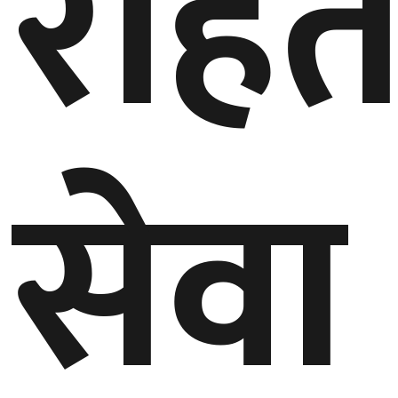
रहि
सेवा