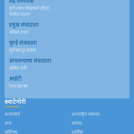
सह सम्पादक
पूर्ण प्रकाश विश्वकर्मा (प्रिया)
कविता दाहाल
प्रमुख संवादाता
अंकित रावल
युएई संवादाता
सुर्य बहादुर खवास
आयरल्याण्ड संवादाता
अंकित वली
आईटी
रेशम खड्का
क्याटेगोरी
अन्तरवार्ता
अन्तराष्ट्रिय समाचार
अन्य
अपराध
अमेरिका
आर्थिक