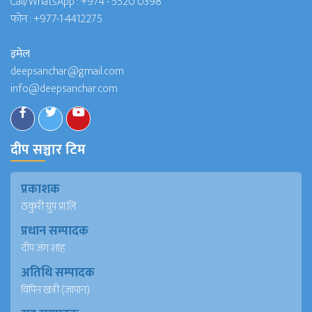
Call/WhatsApp :
+974 - 5520 0398
फोन :
+977-1-4412275
इमेल
deepsanchar@gmail.com
info@deepsanchar.com
दीप सञ्चार टिम
प्रकाशक
ठकुरी ग्रुप प्रा.लि
प्रधान सम्पादक
दीप जंग शाह
अतिथि सम्पादक
विपिन खत्री (जापान)