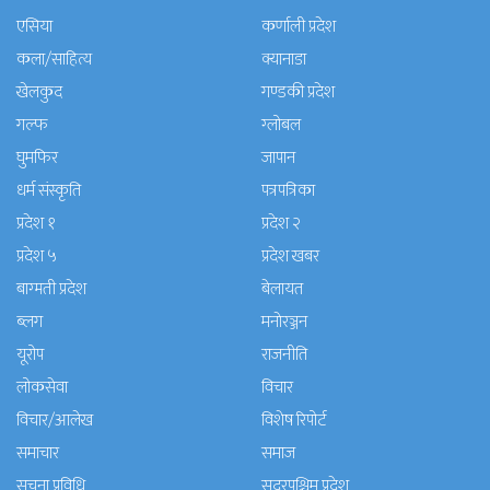
एसिया
कर्णाली प्रदेश
कला/साहित्य
क्यानाडा
खेलकुद
गण्डकी प्रदेश
गल्फ
ग्लोबल
घुमफिर
जापान
धर्म संस्कृति
पत्रपत्रिका
प्रदेश १
प्रदेश २
प्रदेश ५
प्रदेश खबर
बाग्मती प्रदेश
बेलायत
ब्लग
मनाेरञ्जन
यूरोप
राजनीति
लोकसेवा
विचार
विचार/आलेख
विशेष रिपोर्ट
समाचार
समाज
सुचना प्रविधि
सुदूरपश्चिम प्रदेश