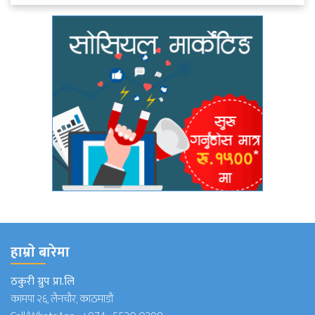
हाम्राे बारेमा
ठकुरी ग्रुप प्रा.लि
कामपा २६, लैनचौर, काठमाडौं