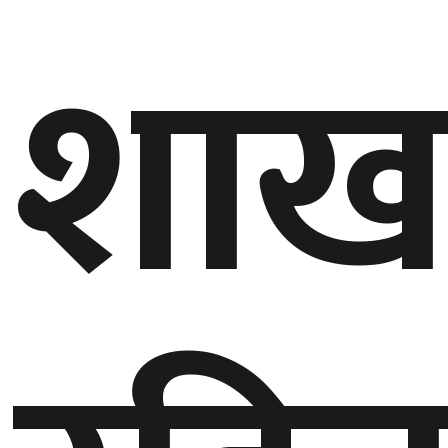
शाख
बेलायत
जापान
क्यानाडा
अन्य