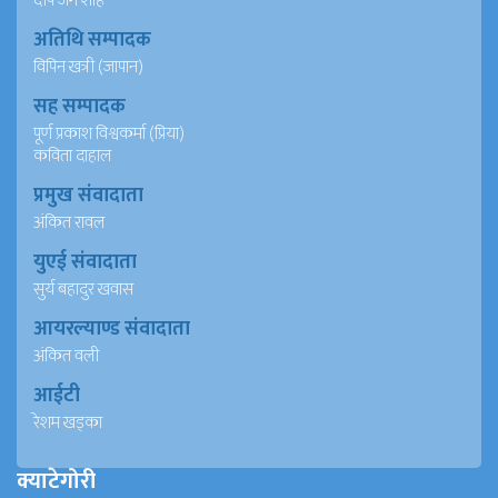
दीप जंग शाह
अतिथि सम्पादक
विपिन खत्री (जापान)
सह सम्पादक
पूर्ण प्रकाश विश्वकर्मा (प्रिया)
कविता दाहाल
प्रमुख संवादाता
अंकित रावल
युएई संवादाता
सुर्य बहादुर खवास
आयरल्याण्ड संवादाता
अंकित वली
आईटी
रेशम खड्का
क्याटेगोरी