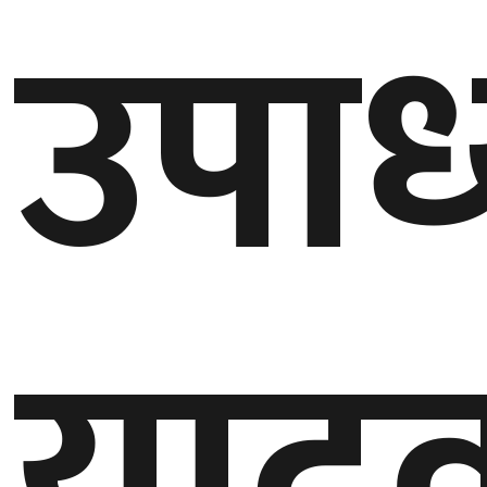
उपाध्
याद