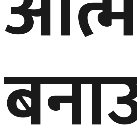
आत्म
घुमफिर
ब्लग
बनाउ
कला/
साहित्य
ग्लोबल
गल्फ
अमेरिका
एसिया
यूरोप