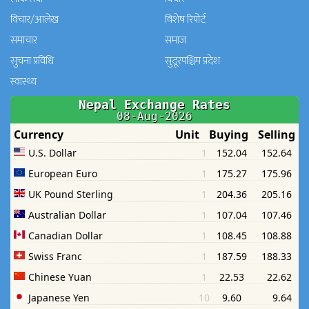
विचार/आलेख
विशेष रिपोर्ट
समाचार
समाज
सुचना प्रविधि
सुदूरपश्चिम प्रदेश
स्वास्थ्य