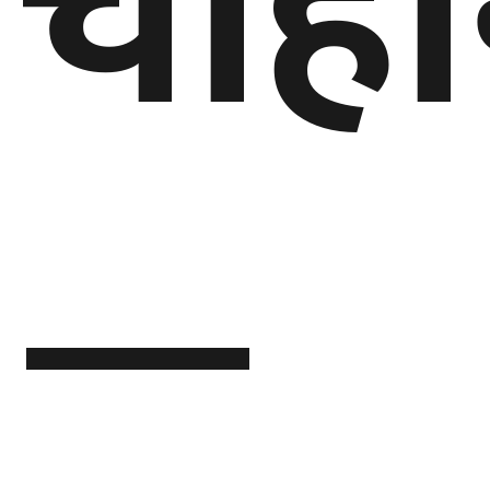
चाहा
—