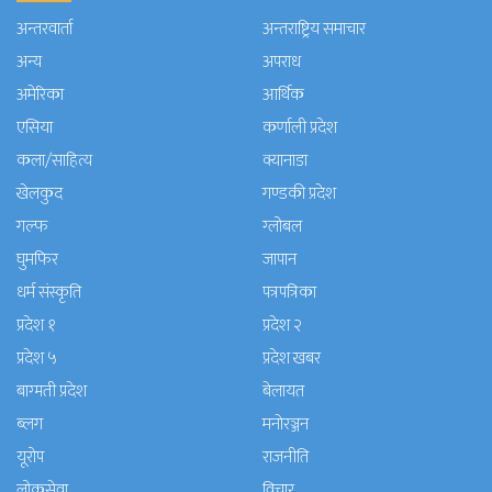
अन्तरवार्ता
अन्तराष्ट्रिय समाचार
अन्य
अपराध
अमेरिका
आर्थिक
एसिया
कर्णाली प्रदेश
कला/साहित्य
क्यानाडा
खेलकुद
गण्डकी प्रदेश
गल्फ
ग्लोबल
घुमफिर
जापान
धर्म संस्कृति
पत्रपत्रिका
प्रदेश १
प्रदेश २
प्रदेश ५
प्रदेश खबर
बाग्मती प्रदेश
बेलायत
ब्लग
मनाेरञ्जन
यूरोप
राजनीति
लोकसेवा
विचार