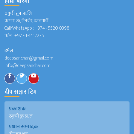
हाम्राे बारेमा
ठकुरी ग्रुप प्रा.लि
कामपा २६, लैनचौर, काठमाडौं
Call/WhatsApp :
+974 - 5520 0398
फोन :
+977-1-4412275
इमेल
deepsanchar@gmail.com
info@deepsanchar.com
दीप सञ्चार टिम
प्रकाशक
ठकुरी ग्रुप प्रा.लि
प्रधान सम्पादक